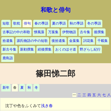
和歌と俳句
短歌
歌枕
俳句
春の季語
夏の季語
秋の季語
冬の季語
古事記の中の和歌
懐風藻
万葉集
伊勢物語
古今集
後撰集
拾遺集
源氏物語の中の短歌
後拾遺集
金葉集
詞花集
千載集
新古今集
新勅撰集
続後撰集
おくのほそ道
野ざらし紀行
鹿島詣
篠田悌二郎
新年
春
夏
秋
冬
一
二
三
四
五
六
七
八
沈丁や色をふくみて
浅き春