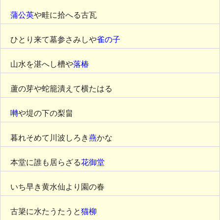
蒲公英
や畦に拾へる古瓦
ひとり来て墓参さみしや
雀の子
山水を湛へし槽や
落椿
蘆の芽や蛇籠潰えて横たはる
囀
や堤の下の梨畠
暮れそめて川波しろき
燕
かな
本堂に誰も居らざる
花御堂
いち早き黄水仙より園の春
古簗に水たうたうと
猫柳