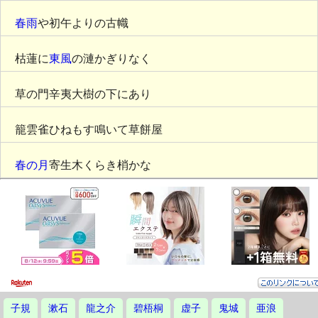
春雨
や初午よりの古幟
枯蓮に
東風
の漣かぎりなく
草の門辛夷大樹の下にあり
籠雲雀ひねもす鳴いて草餅屋
春の月
寄生木くらき梢かな
子規
漱石
龍之介
碧梧桐
虚子
鬼城
亜浪