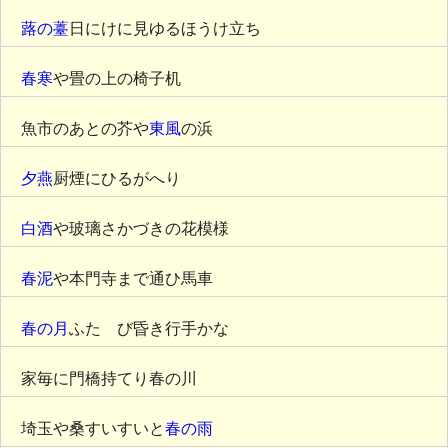
蕗の薹
日にけに見ゆるほうけ立ち
春寒
や畳の上の椅子机
魚市のあとの芥や
東風
の浜
夕燕
厨煙にひるがへり
白酒
や玻璃さかづきの花模様
春泥
や本門寺まで通ひ馬車
春の月
ふたゝび昏き行手かな
家毎に門橋持てり春の川
埼玉や桑すいすいと
春の雨