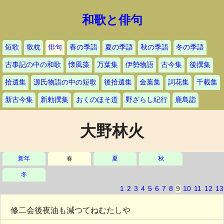
和歌と俳句
短歌
歌枕
俳句
春の季語
夏の季語
秋の季語
冬の季語
古事記の中の和歌
懐風藻
万葉集
伊勢物語
古今集
後撰集
拾遺集
源氏物語の中の短歌
後拾遺集
金葉集
詞花集
千載集
新古今集
新勅撰集
おくのほそ道
野ざらし紀行
鹿島詣
大野林火
新年
春
夏
秋
冬
1
2
3
4
5
6
7
8
9
10
11
12
13
修二会後夜油も減つてねむたしや