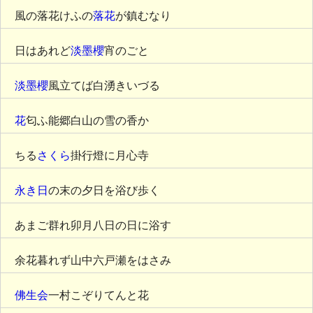
風の落花けふの
落花
が鎮むなり
日はあれど
淡墨櫻
宵のごと
淡墨櫻
風立てば白湧きいづる
花
匂ふ能郷白山の雪の香か
ちる
さくら
掛行燈に月心寺
永き日
の末の夕日を浴び歩く
あまご群れ卯月八日の日に浴す
余花暮れず山中六戸瀬をはさみ
佛生会
一村こぞりてんと花