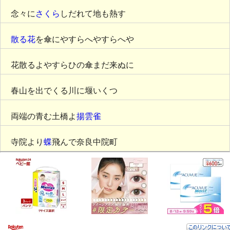
念々に
さくら
しだれて地も熱す
散る花
を傘にやすらへやすらへや
花散るよやすらひの傘まだ来ぬに
春山を出でくる川に堰いくつ
両端の青む土橋よ
揚雲雀
寺院より
蝶
飛んで奈良中院町