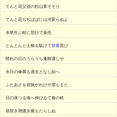
てんと花父祖の杉山青そそり
てんと花ぢぢばばに山河変らぬよ
水草生ふ畦に憩ひて薬売
とんとんと土橋を駈けて
甘茶
貰ひ
晴れの日のうらうら蓬餅濃しや
永日の傘壽も過去となし給へ
ふたあさを若狭かれひや雪もまた
日の落つる海へ伸びゐて春の畦
昼碧き潮濃き朧もたらしぬ