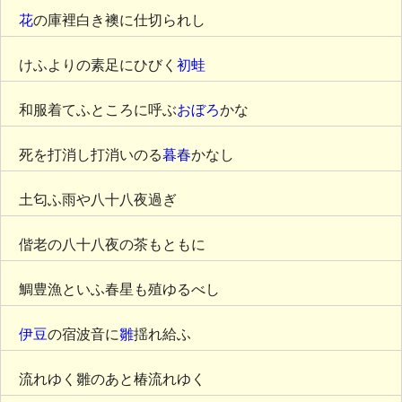
花
の庫裡白き襖に仕切られし
けふよりの素足にひびく
初蛙
和服着てふところに呼ぶ
おぼろ
かな
死を打消し打消いのる
暮春
かなし
土匂ふ雨や八十八夜過ぎ
偕老の八十八夜の茶もともに
鯛豊漁といふ春星も殖ゆるべし
伊豆
の宿波音に
雛
揺れ給ふ
流れゆく雛のあと椿流れゆく