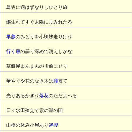
鳥雲に適はずなりしひとり旅
蝶生れてすぐ太陽にまみれたる
早蕨
のみどりを小蜘蛛走りけり
行く雁
の曇り深めて消えしかな
草餅屋まんまんの川前にせり
華やぐや花のなき木は
朧
被て
光りあるかぎり
落花
のただよへる
日々水田殖えて霞の湖の国
山樵の休み小屋あり
遅櫻