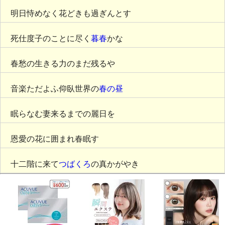
明日恃めなく花どきも過ぎんとす
死仕度子のことに尽く
暮春
かな
春愁の生きる力のまだ残るや
音楽ただよふ仰臥世界の
春の昼
眠らなむ妻来るまでの麗日を
恩愛の花に囲まれ春眠す
十二階に来て
つばくろ
の真かがやき