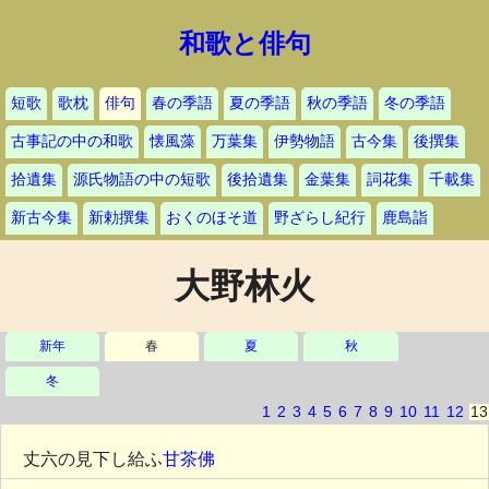
和歌と俳句
短歌
歌枕
俳句
春の季語
夏の季語
秋の季語
冬の季語
古事記の中の和歌
懐風藻
万葉集
伊勢物語
古今集
後撰集
拾遺集
源氏物語の中の短歌
後拾遺集
金葉集
詞花集
千載集
新古今集
新勅撰集
おくのほそ道
野ざらし紀行
鹿島詣
大野林火
新年
春
夏
秋
冬
1
2
3
4
5
6
7
8
9
10
11
12
13
丈六の見下し給ふ
甘茶佛