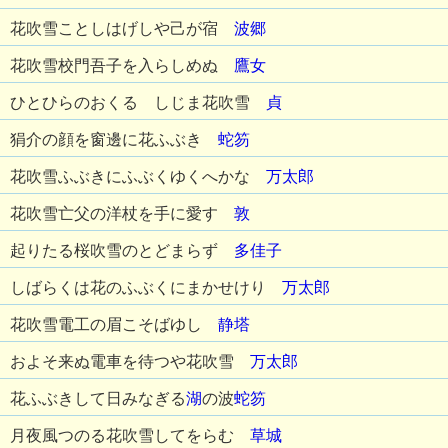
花吹雪ことしはげしや己が宿
波郷
花吹雪校門吾子を入らしめぬ
鷹女
ひとひらのおくるゝしじま花吹雪
貞
狷介の顔を窗邊に花ふぶき
蛇笏
花吹雪ふぶきにふぶくゆくへかな
万太郎
花吹雪亡父の洋杖を手に愛す
敦
起りたる桜吹雪のとどまらず
多佳子
しばらくは花のふぶくにまかせけり
万太郎
花吹雪電工の眉こそばゆし
静塔
およそ来ぬ電車を待つや花吹雪
万太郎
花ふぶきして日みなぎる
湖
の波
蛇笏
月夜風つのる花吹雪してをらむ
草城