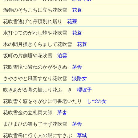
渦巻のそちこちに立ち花吹雪
花蓑
花吹雪逃げて丹頂別れ居り
花蓑
水打つてのがれし蜂や花吹雪
花蓑
木の間月掻きくらまして花吹雪
花蓑
坂町の片側塀や花吹雪
泊雲
花吹雪滝つ岩ねのかがやきぬ
茅舎
さやさやと風音すなり花吹雪
淡路女
吹きあがる幕の裾より花ふゞき
櫻坡子
花吹雪く窓をそがひに司書老いたり
しづの女
花吹雪金の立札両大師
茅舎
まひまひの舞も了せず花吹雪
茅舎
花吹雪稀に行く人の眼にすさぶ
草城