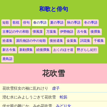
和歌と俳句
短歌
歌枕
俳句
春の季語
夏の季語
秋の季語
冬の季語
古事記の中の和歌
懐風藻
万葉集
伊勢物語
古今集
後撰集
拾遺集
源氏物語の中の短歌
後拾遺集
金葉集
詞花集
千載集
新古今集
新勅撰集
続後撰集
おくのほそ道
野ざらし紀行
鹿島詣
花吹雪
花吹雪狂女の袖に乱れけり
虚子
澄む水にみよしうごきて花吹雪
蛇笏
伏せ籠の雛にかゞみぬ花吹雪
みどり女