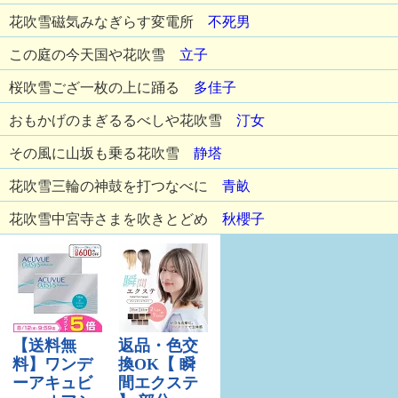
花吹雪磁気みなぎらす変電所
不死男
この庭の今天国や花吹雪
立子
桜吹雪ござ一枚の上に踊る
多佳子
おもかげのまぎるるべしや花吹雪
汀女
その風に山坂も乗る花吹雪
静塔
花吹雪三輪の神鼓を打つなべに
青畝
花吹雪中宮寺さまを吹きとどめ
秋櫻子