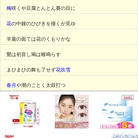
梅
咲くや豆腐とんとん賽の目に
花
の中鐘のひびきを撞くが見ゆ
羊羹の面ては花のくもりかな
鶯は初音し鳩は喉鳴らす
まひまひの舞も了せず
花吹雪
春月
や潮のごとく太鼓打つ