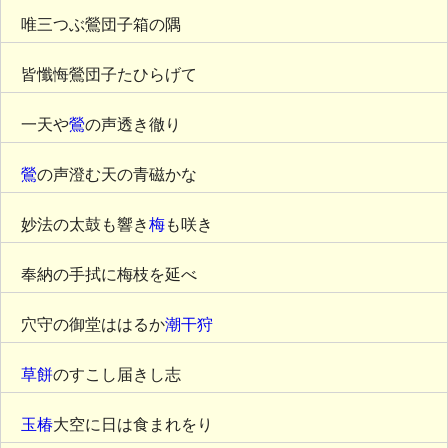
唯三つぶ鶯団子箱の隅
皆懺悔鶯団子たひらげて
一天や
鶯
の声透き徹り
鶯
の声澄む天の青磁かな
妙法の太鼓も響き
梅
も咲き
奉納の手拭に梅枝を延べ
穴守の御堂ははるか
潮干狩
草餅
のすこし届きし志
玉椿
大空に日は食まれをり