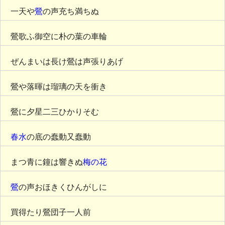
一天や
鶯
の声充ち満ちぬ
鶯歌ふ御空に朴の葉の車輪
ぜんまいは長け鶯は声張りあげ
鶯や落暉は瑠璃の天を衝き
鶯に夕星二三ひかりそむ
春水
の底の蠢動又蠢動
まつ青に鐘は響きぬ
梅の花
鶯
の声おほきくひんがしに
買得たり鶯団子一人前