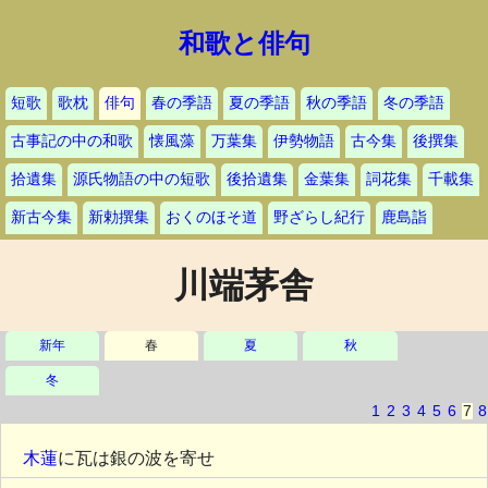
和歌と俳句
短歌
歌枕
俳句
春の季語
夏の季語
秋の季語
冬の季語
古事記の中の和歌
懐風藻
万葉集
伊勢物語
古今集
後撰集
拾遺集
源氏物語の中の短歌
後拾遺集
金葉集
詞花集
千載集
新古今集
新勅撰集
おくのほそ道
野ざらし紀行
鹿島詣
川端茅舎
新年
春
夏
秋
冬
1
2
3
4
5
6
7
8
木蓮
に瓦は銀の波を寄せ