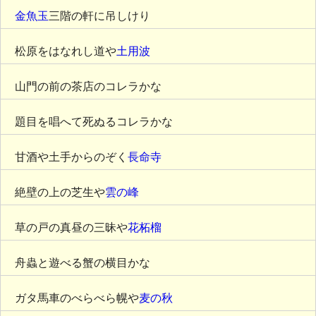
金魚玉
三階の軒に吊しけり
松原をはなれし道や
土用波
山門の前の茶店のコレラかな
題目を唱へて死ぬるコレラかな
甘酒や土手からのぞく
長命寺
絶壁の上の芝生や
雲の峰
草の戸の真昼の三昧や
花柘榴
舟蟲と遊べる蟹の横目かな
ガタ馬車のべらべら幌や
麦の秋