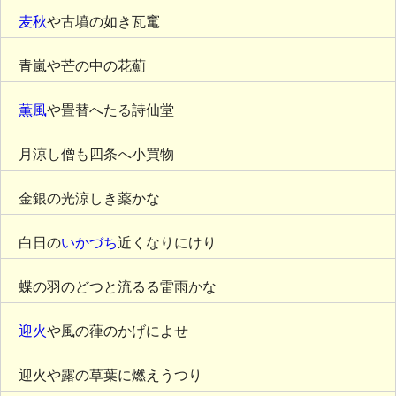
麦秋
や古墳の如き瓦竃
青嵐や芒の中の花薊
薫風
や畳替へたる詩仙堂
月涼し僧も四条へ小買物
金銀の光涼しき薬かな
白日の
いかづち
近くなりにけり
蝶の羽のどつと流るる雷雨かな
迎火
や風の葎のかげによせ
迎火や露の草葉に燃えうつり