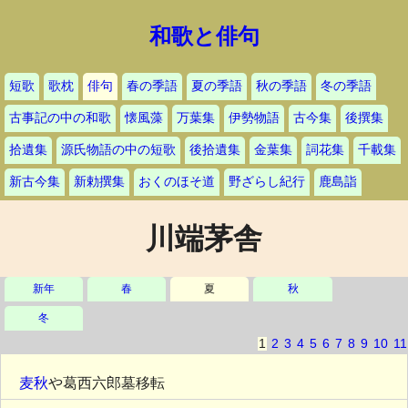
和歌と俳句
短歌
歌枕
俳句
春の季語
夏の季語
秋の季語
冬の季語
古事記の中の和歌
懐風藻
万葉集
伊勢物語
古今集
後撰集
拾遺集
源氏物語の中の短歌
後拾遺集
金葉集
詞花集
千載集
新古今集
新勅撰集
おくのほそ道
野ざらし紀行
鹿島詣
川端茅舎
新年
春
夏
秋
冬
1
2
3
4
5
6
7
8
9
10
11
麦秋
や葛西六郎墓移転