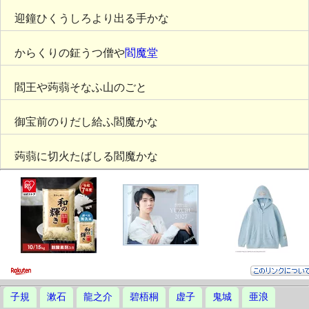
迎鐘ひくうしろより出る手かな
からくりの鉦うつ僧や
閻魔堂
閻王や蒟蒻そなふ山のごと
御宝前のりだし給ふ閻魔かな
蒟蒻に切火たばしる閻魔かな
子規
漱石
龍之介
碧梧桐
虚子
鬼城
亜浪