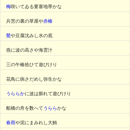
梅
咲いてゐる要塞地帯かな
兵営の裏の草屋や
赤椿
鶯
や豆腐沈みし水の底
燕に波の高さや海雲汁
三の午椿拾ひて遊びけり
花鳥に病さだめし弥生かな
うららか
に波は膨れて遊びけり
船橋の舟を数へて
うらら
かな
春雨
や泥にまみれし大鮪