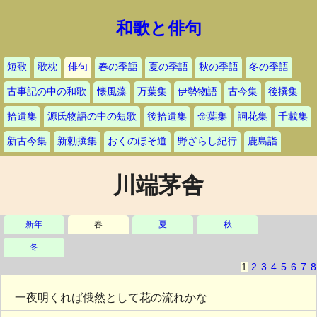
和歌と俳句
短歌
歌枕
俳句
春の季語
夏の季語
秋の季語
冬の季語
古事記の中の和歌
懐風藻
万葉集
伊勢物語
古今集
後撰集
拾遺集
源氏物語の中の短歌
後拾遺集
金葉集
詞花集
千載集
新古今集
新勅撰集
おくのほそ道
野ざらし紀行
鹿島詣
川端茅舎
新年
春
夏
秋
冬
1
2
3
4
5
6
7
8
一夜明くれば俄然として花の流れかな