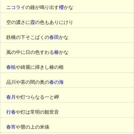
ニコライ
の鐘が鳴り出す
櫻
かな
空の濃さに
霞
の色もありにけり
鉄橋の下そこばくの
春田
かな
風の中に日の色すわる
椿
かな
春暁
や綺麗に掃きし椿の根
品川や茶の間の奥の
春の海
春月
や灯つらなる一と岬
行春
や灯は常明の観世音
春宵
や畳の上の米俵