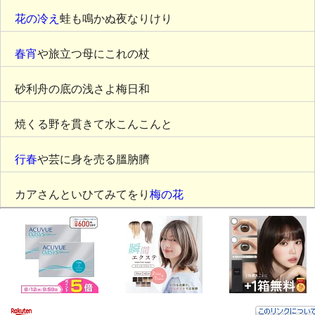
花の冷え
蛙も鳴かぬ夜なりけり
春宵
や旅立つ母にこれの杖
砂利舟の底の浅さよ梅日和
焼くる野を貫きて水こんこんと
行春
や芸に身を売る膃肭臍
カアさんといひてみてをり
梅の花