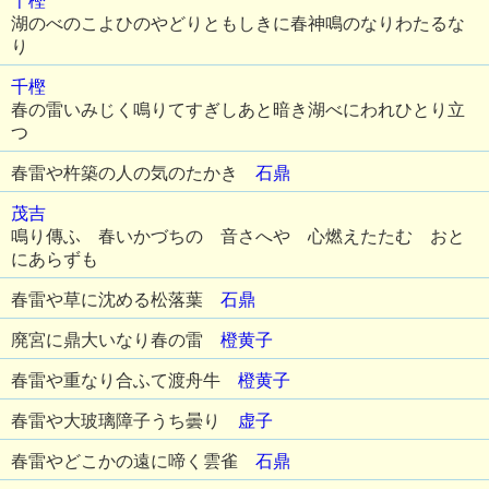
千樫
湖のべのこよひのやどりともしきに春神鳴のなりわたるな
り
千樫
春の雷いみじく鳴りてすぎしあと暗き湖べにわれひとり立
つ
春雷や杵築の人の気のたかき
石鼎
茂吉
鳴り傳ふ 春いかづちの 音さへや 心燃えたたむ おと
にあらずも
春雷や草に沈める松落葉
石鼎
廃宮に鼎大いなり春の雷
橙黄子
春雷や重なり合ふて渡舟牛
橙黄子
春雷や大玻璃障子うち曇り
虚子
春雷やどこかの遠に啼く雲雀
石鼎