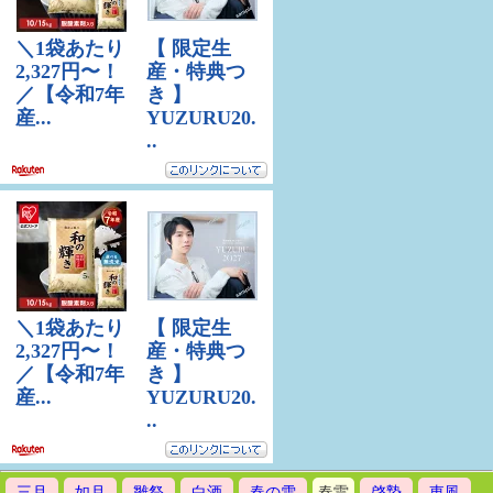
三月
如月
雛祭
白酒
春の雪
春雷
啓蟄
東風