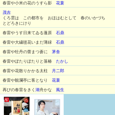
春雷や小米の花のうすら影
花蓑
茂吉
くろ雲は この都市を おほはむとして 春のいかづち
とどろきにけり
春雷やうす日来てゐる蓬原
石鼎
春雷や大繍毬花いまだ薄緑
石鼎
春雷や牡丹の蕾まつ蒼に
茅舎
春雷やぽたりぽたりと落椿
たかし
春雷や花散りかかる太柱
月二郎
春雷や観瀾亭に客となり
花蓑
再びの春雷をきく
湖
舟かな
風生