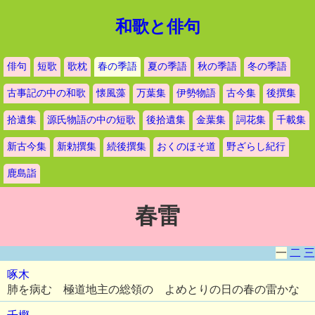
和歌と俳句
俳句
短歌
歌枕
春の季語
夏の季語
秋の季語
冬の季語
古事記の中の和歌
懐風藻
万葉集
伊勢物語
古今集
後撰集
拾遺集
源氏物語の中の短歌
後拾遺集
金葉集
詞花集
千載集
新古今集
新勅撰集
続後撰集
おくのほそ道
野ざらし紀行
鹿島詣
春雷
一
二
三
啄木
肺を病む 極道地主の総領の よめとりの日の春の雷かな