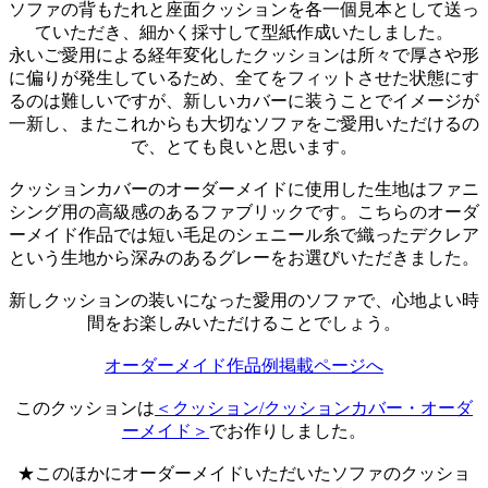
ソファの背もたれと座面クッションを各一個見本として送っ
ていただき、細かく採寸して型紙作成いたしました。
永いご愛用による経年変化したクッションは所々で厚さや形
に偏りが発生しているため、全てをフィットさせた状態にす
るのは難しいですが、新しいカバーに装うことでイメージが
一新し、またこれからも大切なソファをご愛用いただけるの
で、とても良いと思います。
クッションカバーのオーダーメイドに使用した生地はファニ
シング用の高級感のあるファブリックです。こちらのオーダ
ーメイド作品では短い毛足のシェニール糸で織ったデクレア
という生地から深みのあるグレーをお選びいただきました。
新しクッションの装いになった愛用のソファで、心地よい時
間をお楽しみいただけることでしょう。
オーダーメイド作品例掲載ページへ
このクッションは
＜クッション/クッションカバー・オーダ
ーメイド＞
でお作りしました。
★このほかにオーダーメイドいただいたソファのクッショ