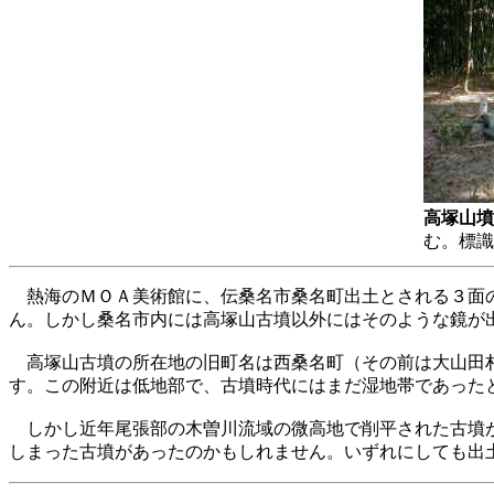
高塚山墳
む。標識
熱海のＭＯＡ美術館に、伝桑名市桑名町出土とされる３面
ん。しかし桑名市内には高塚山古墳以外にはそのような鏡が
高塚山古墳の所在地の旧町名は西桑名町（その前は大山田村
す。この附近は低地部で、古墳時代にはまだ湿地帯であった
しかし近年尾張部の木曽川流域の微高地で削平された古墳が
しまった古墳があったのかもしれません。いずれにしても出