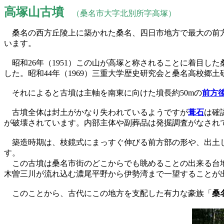
高塚山古墳
（桑名市大字北別所字高塚）
桑名の西方丘陵上に築かれた桑名、四日市地方で最大の前方後
います。
昭和26年（1951）この山が高塚と称されることに着目し
した。昭和44年（1969）三重大学歴史研究会と桑名高校郷
それによると古墳は主軸を南東に向けた墳長約50mの
前方
古墳全体は封土がかなり失われているようですが
葺石
は確
が破壊されています。内部主体や副葬品は発掘調査がなされ
築造時期は、枝鏡式にまっすぐ伸びる前方部の形や、出土
す。
この古墳は桑名市街のどこからでも眺めることの出来る台地
木曽三川が流れ込む濃尾平野から伊勢湾まで一望することが
このことから、古代にこの地方を支配した有力な豪族「
桑