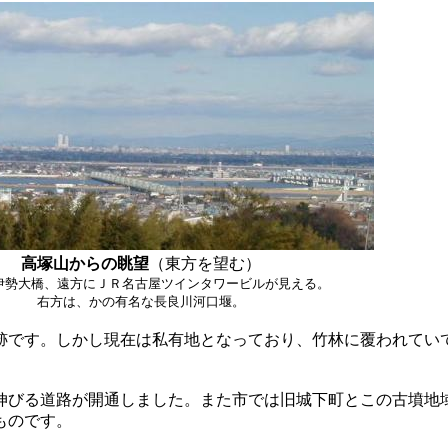
高塚山からの眺望
（東方を望む）
伊勢大橋、遠方にＪＲ名古屋ツインタワービルが見える。
右方は、かの有名な長良川河口堰。
です。しかし現在は私有地となっており、竹林に覆われてい
びる道路が開通しました。また市では旧城下町とこの古墳地
ものです。