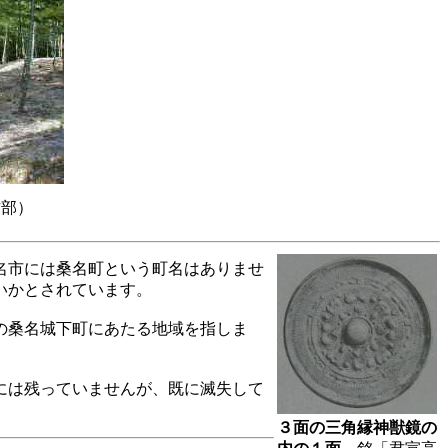
方部）
名市には桑名町という町名はありませ
いかとされています。
の桑名城下町にあたる地域を指しま
には残っていませんが、既に滅失して
３面の三角縁神獣鏡の