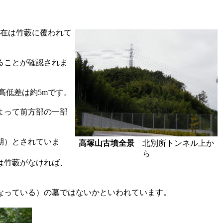
現在は竹藪に覆われて
ることが確認されま
高低差は約5mです。
よって前方部の一部
期）とされていま
高塚山古墳全景
北別所トンネル上か
ら
は竹藪がなければ、
なっている）の墓ではないかといわれています。