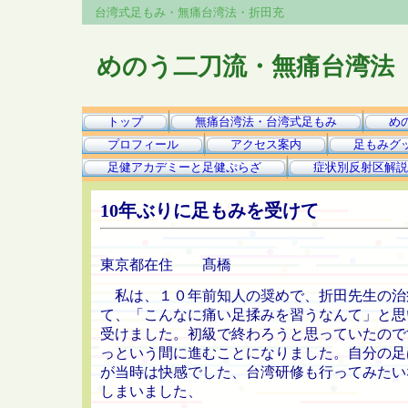
台湾式足もみ・無痛台湾法・折田充
めのう二刀流・無痛台湾法
トップ
無痛台湾法・台湾式足もみ
め
プロフィール
アクセス案内
足もみグ
足健アカデミーと足健ぷらざ
症状別反射区解説
10年ぶりに足もみを受けて
東京都在住 髙橋
私は、１０年前知人の奨めで、折田先生の治
て、「こんなに痛い足揉みを習うなんて」と思
受けました。初級で終わろうと思っていたので
っという間に進むことになりました。自分の足
が当時は快感でした、台湾研修も行ってみたい
しまいました、