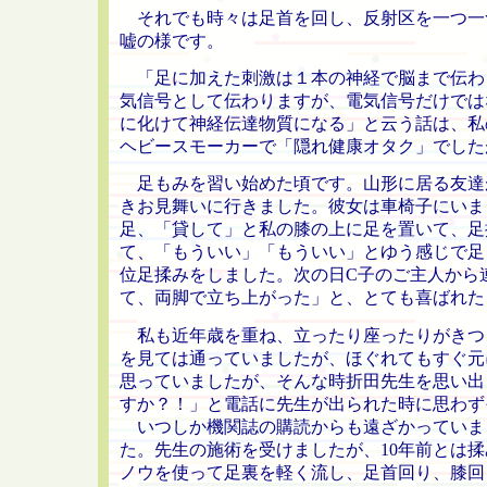
それでも時々は足首を回し、反射区を一つ一
嘘の様です。
「足に加えた刺激は１本の神経で脳まで伝わ
気信号として伝わりますが、電気信号だけでは
に化けて神経伝達物質になる」と云う話は、私
ヘビースモーカーで「隠れ健康オタク」でした
足もみを習い始めた頃です。山形に居る友達
きお見舞いに行きました。彼女は車椅子にいま
足、「貸して」と私の膝の上に足を置いて、足
て、「もういい」「もういい」とゆう感じで足
位足揉みをしました。次の日C子のご主人から
て、両脚で立ち上がった」と、とても喜ばれた
私も近年歳を重ね、立ったり座ったりがきつ
を見ては通っていましたが、ほぐれてもすぐ元
思っていましたが、そんな時折田先生を思い出
すか？！」と電話に先生が出られた時に思わず
いつしか機関誌の購読からも遠ざかっていまし
た。先生の施術を受けましたが、10年前とは
ノウを使って足裏を軽く流し、足首回り、膝回