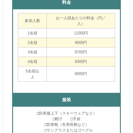
料金
お一人様あたりの料金（円／
参加人数
人）
1名様
11000円
2名様
9000円
3名様
8700円
4名様
8300円
5名様以
8000円
上
服装
□防寒服上下（スキーウェアなど）
□帽子 □手袋
□防寒靴（冬用長靴など）
□サングラスまたはゴーグル