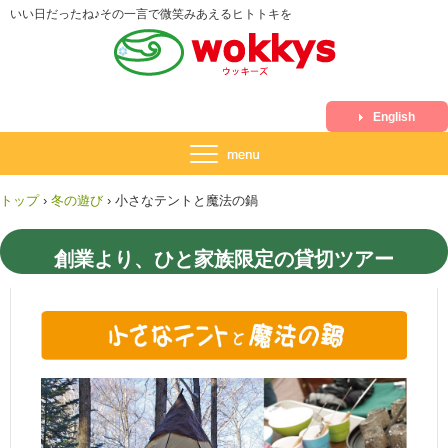
いい日だったね♪その一言で微笑みあえるヒトトキを
English
トップ
›
冬の遊び
›
小さなテントと魔法の鍋
創業より、ひと家族限定の貸切ツアー