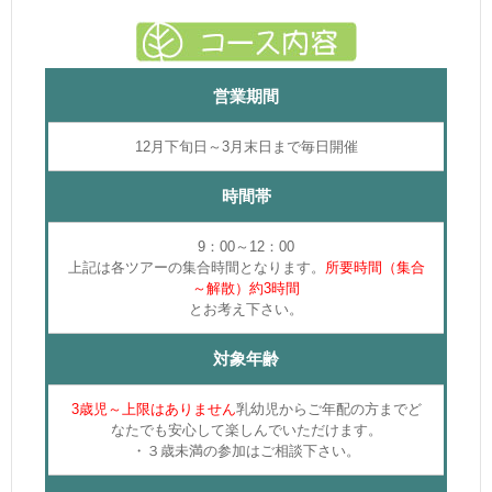
営業期間
12月下旬日～3月末日まで毎日開催
時間帯
9：00～12：00
上記は各ツアーの集合時間となります。
所要時間（集合
～解散）約3
時間
とお考え下さい。
対象年齢
3
歳児～
上限はありません
乳幼児からご年配の方までど
なたでも安心して楽しんでいただけます。
・３歳未満の参加はご相談下さい。