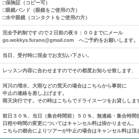
□保険証（コピー可）
□眼鏡バンド（眼鏡をご使用の方）
□水中眼鏡（コンタクトをご使用の方）
完全予約制です ので２日前の夜９：００までにメール
go.wokkys.furano@gmail.com へご予約をお願いします。
当日、受付時に現金でお支払い下さい。
レッスン内容に合わせますのでその都度お知らせ致します
。
河川の増水、大雨などの荒天の場合はこちらから事前に
中止の連絡を差し上げます。
雨天決行です。その時はこちらでドライスーツをお貸ししま
前日３０％、当日（集合時間前）５０％、無連絡・集合時間
日程や時間の変更についてはキャンセル料は掛かりません。
こちらの都合によりツアーが中止の場合はキャンセル料は頂