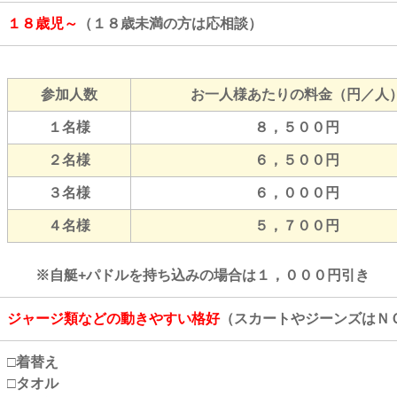
１８歳児～
（１８歳未満の方は応相談）
参加人数
お一人様あたりの料金（円／人
１名様
８，５００円
２名様
６，５００円
３名様
６，０００円
４名様
５，７００円
※自艇+パドルを持ち込みの場合は１，０００円引き
ジャージ類などの動きやすい格好
（スカートやジーンズはＮ
□着替え
□タオル