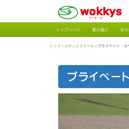
トップページ
夏の遊び
冬の
トップ
›
カヤックスクール
›
プライベート・カ