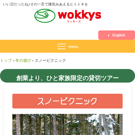
いい日だったね♪その一言で微笑みあえるヒトトキを
English
トップ
›
冬の遊び
›
スノーピクニック
創業より、ひと家族限定の貸切ツアー