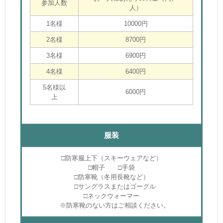
参加人数
人）
1名様
10000円
2名様
8700円
3名様
6900円
4名様
6400円
5名様以
6000円
上
服装
□防寒服上下（スキーウェアなど）
□帽子 □手袋
□防寒靴（冬用長靴など）
□サングラスまたはゴーグル
□ネックウォーマー
※防寒靴のない方はご相談ください。