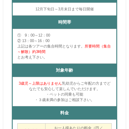
12月下旬日～3月末日まで毎日開催
時間帯
① 9：00～12：00
② 13：00～16：00
上記は各ツアーの集合時間となります。
所要時間（集合
～解散）約3
時間
とお考え下さい。
対象年齢
3
歳児～
上限はありません
乳幼児からご年配の方までど
なたでも安心して楽しんでいただけます。
・ペットの同乗も可能
・３歳未満の参加はご相談下さい。
料金
お一人様あたりの料金（円／