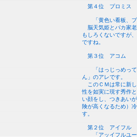
第４位 プロミス
「黄色い看板、プロ
脳天気姫とバカ家老
もしろくないですが、
ですね。
第３位 アコム
「はっじっめっての
ん」のアレです。
このＣＭは常に新し
性を如実に現す秀作と
い顔をし、つきあいが
険が高くなるため）冷
す。
第２位 アイフル
「アッイフルユー