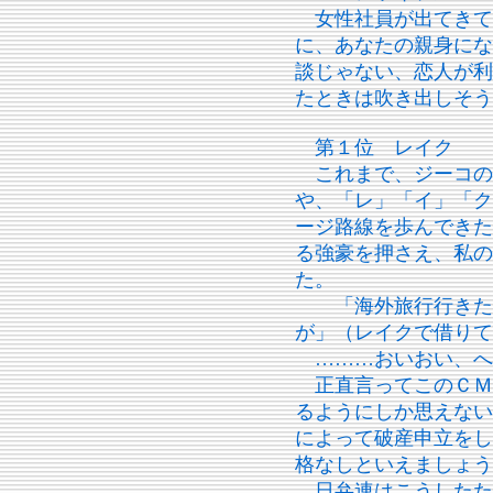
女性社員が出てきて
に、あなたの親身にな
談じゃない、恋人が利
たときは吹き出しそう
第１位 レイク
これまで、ジーコの
や、「レ」「イ」「ク
ージ路線を歩んできた
る強豪を押さえ、私の
た。
「海外旅行行きたい
が」（レイクで借りて
………おいおい、へ
正直言ってこのＣＭ
るようにしか思えない
によって破産申立をし
格なしといえましょう
日弁連はこうしたた