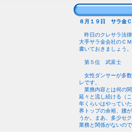
８月１９日 サラ金Ｃ
昨日のクレサラ法律
大手サラ金会社のＣＭ
書いておきましょう。
第５位 武富士
女性ダンサーが多数
レです。
業務内容とは何の関
延々と流し続ける（こ
年くらいはやっていた
界トップの余裕、腰が
うか。まあ、多少セク
業務と関係がないので