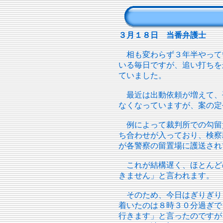
３月１８日 当番弁護士
相も変わらず３年半やって
いる毎日ですが、追い打ちを
ていました。
最近は出動依頼が増えて、
なくなっていますが、案の定
例によって裁判所での勾留
ち合わせが入っており、検察
が各警察の留置場に護送され
これが結構遅く、ほとんど
きません」と言われます。
そのため、今日はぎりぎり
着いたのは８時３０分過ぎで
行きます」と言ったのですが