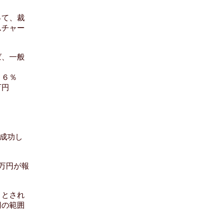
って、裁
ムチャー
ば、一般
１６％
万円
成功し
万円が報
」とされ
円の範囲