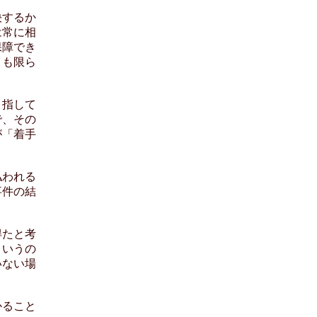
決するか
は常に相
保障でき
とも限ら
目指して
で、その
が「着手
払われる
事件の結
得たと考
というの
いない場
かること