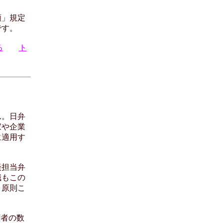
額」規定
です。
る
ト
ん。日弁
家や企業
に適用す
談担当弁
職もこの
、原則こ
権者の数