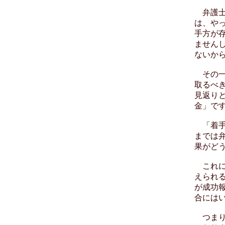
弁護士
は、や
手方が
ません
ないか
その一
取るべ
見返り
金」で
「着手
までは
果がど
これに
えられ
が成功
合には
つまり