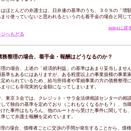
はほとんどの弁護士は、日弁連の基準のうち、３０％の「増
あまり使っていないと思われるというのも着手金の場合と同じ
indexに戻
ージへもどる
 債務整理の場合、着手金・報酬はどうなるのか？
理の場合、上述の「経済的利益」の基準はあまり妥当しませ
酬基準もあるにはありますが、ある程度以上の事業規模の事業
に定められているため、給与所得者や零細事業の方の債務整理
あまりにも非現実的な金額になってしまいます。
、東京３会では、クレジット・サラ金法律相談センターの相
対して独自の基準を定めており（これもなくなるかも？）、当
受けた事件はもちろん、他のルートから受けた事件に関しても
に準じて弁護士報酬を定めています。
整理の場合、債権者ごとに交渉の手間が発生することから、債