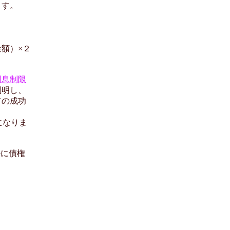
ます。
）×２
利息制限
判明し、
ての成功
になりま
かに債権