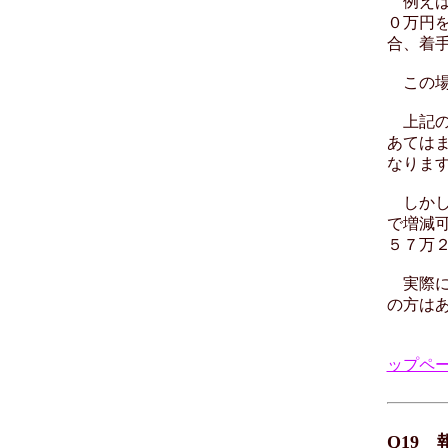
例えば
０万円
合、着
この場
上記の
あては
なりま
しかし
で増減
５７万
実際に
の方は
ップペ
Q19