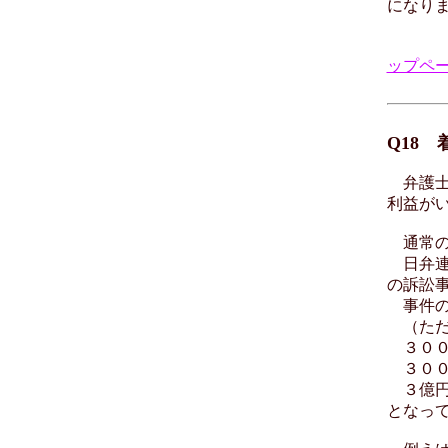
になり
ップペ
Q18
弁護士
利益が
通常の
日弁連
の訴訟
事件の
（ただ
３００
３００
３億円
となっ