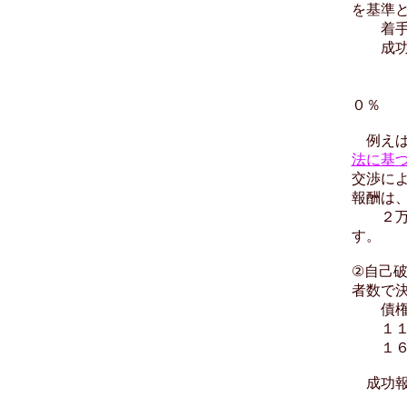
を基準
着手
成功報
＋（
＋（過
０％
例えば
法に基
交渉に
報酬は
２万円
す。
②自己
者数で
債権者
１１
１６
成功報