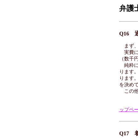
弁護
Q16
まず、
実費に
（数千
純粋に
ります
ります
を決め
この他
ップペ
Q17