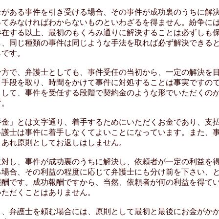
がある事件を引き受ける場合、その事件が成功裏のうちに解
ってみなければわからないものといわざるを得ません。紛争に
存在する以上、最初のもくろみ通りに解決することは必ずしも
し、同じ種類の事件は同じような手法を取れば必ず解決できる
らです。
方で、弁護士としても、事件受任の当初から、一定の解決を
き手段を取り、時間をかけて事件に対処することは事実ですの
として、事件を受任する段階で契約金のような形でいただくの
す。
金」とは文字通り、着手するためにいただくお金であり、支
弁護士は事件に着手しなくてよいことになっています。また、
うあれ原則としてお返しはしません。
対し、事件が成功裏のうちに解決し、依頼者が一定の利益を
る場合、その利益の程度に応じて弁護士にも分け前を下さい、
報酬です。成功報酬ですから、当然、依頼者が何の利益を得て
いただくことはありません。
、弁護士を頼む場合には、原則として最初と最後にお金がか