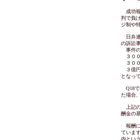
成功報
判で負
ジ制や
日弁連
の訴訟
事件の
３００
３００
３億円
となっ
Q18
た場合
上記の
酬金の
報酬に
ていま
内とい