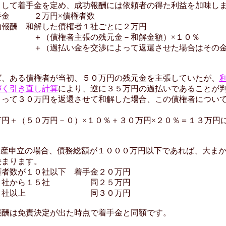
として着手金を定め、成功報酬には依頼者の得た利益を加味し
金 ２万円×債権者数
酬 和解した債権者１社ごとに２万円
債権者主張の残元金－和解金額）×１０％
払い金を交渉によって返還させた場合はその金額
、ある債権者が当初、５０万円の残元金を主張していたが、
づく引き直し計算
により、逆に３５万円の過払いであることが
よって３０万円を返還させて和解した場合、この債権者につい
、
＋（５０万円－０）×１０％＋３０万円×２０％＝１３万円
破産申立の場合、債務総額が１０００万円以下であれば、大ま
決まります。
数が１０社以下 着手金２０万円
社から１５社 同２５万円
社以上 同３０万円
酬は免責決定が出た時点で着手金と同額です。