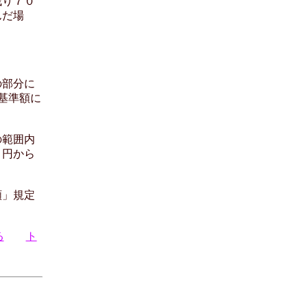
残り７０
んだ場
の部分に
基準額に
の範囲内
０円から
額」規定
る
ト