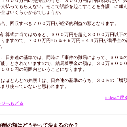
１０００万円の売掛金のうち、３００万円は回収済みだが、
を支払ってもらえない。そこで訴訟を起こすことを弁護士に頼
手金はいくらかかるでしょうか。
合、回収すべき７００万円が経済的利益の額となります。
計算式に当てはめると、３００万円を超え３０００万円以下
まりますので、７００万円×５％＋９万円＝４４万円が着手金の
す。
、日弁連の基準では、同時に「事件の難易によって、３０％
可能」とされていますので、結局着手金の額は、３０万８００
２０００円の範囲内ということになります。
はほとんどの弁護士は、日弁連の基準のうち、３０％の「増
あまり使っていないと思われます。
indexに戻
ージへもどる
 報酬の額はどうやって決まるのか？