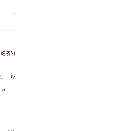
る
ト
る経済的
ば、一般
８％