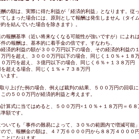
酬の額は、実際に得た利益が「経済的利益」となります。従
けてしまった場合には、原則として報酬は発生しません（タイ
特約を結んでいた場合を除きます）。
の報酬基準（近い将来なくなる可能性が強いですが）によれ
事件の報酬は、基本的に着手金の倍です。すなわち、
経済的利益の額が３００万円以下の場合、その経済的利益の
万円を超え、３０００万円以下の場合、同じく１０％＋１８
０万円を超え、３億円以下の場合、同じく６％＋１３８万円
を超える場合、同じく１％＋７３８万円
ています。
で取り上げた例の場合、例えば裁判の結果、５００万円の回収に
、この５００万円が経済的利益と考えます。
計算式に当てはめると、５００万円×１０％＋１８万円＝６８
基準額です。
ついても「事件の難易によって、３０％の範囲内で増減可能
すので、報酬金の額は、４７万６０００円から８８万４０００
うことになります。