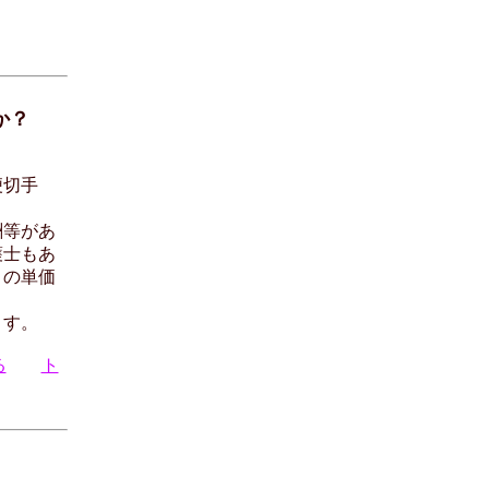
か？
便切手
酬等があ
護士もあ
りの単価
ます。
る
ト