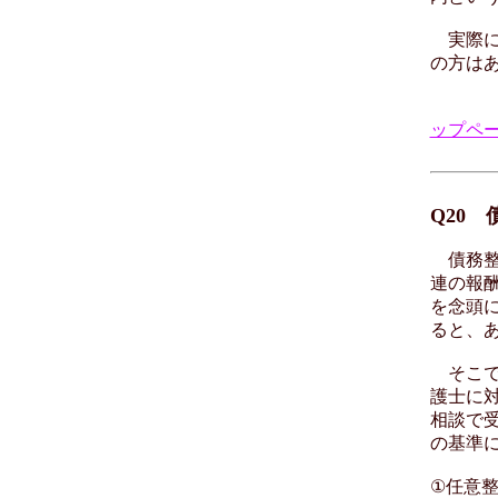
実際に
の方は
ップペ
Q20
債務整
連の報
を念頭
ると、
そこで
護士に
相談で
の基準
①任意