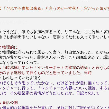
：
「だれでも参加出来る」と言うのが一寸落とし穴だった気が
みんな想い描てた
：
そうだよ、誰でも参加出来るって、リアルな。ここ竹屋の客
誰でも参加出来ないじゃない、窓割ってだれも入って来ないじ
：
物理的に
：
物理的に守っられて居るって言う。無自覚があった。だから
像力が豊でなかった。藤村さんそう言うこと想像出来た？、議
んなくなって行くって。
：
当時沸騰していた「インターネットの建築の議論」と言うも
そのまま継続して行くものだと思っていました。当時
：おれ思っていたよ凄く
：
ぼくもそう思っていたかな～。だけどそれが急に無くなって
レクチャーに行って、「レクチャーの内容について議論」する
りは、その建築家の表情がどうだったとか。日記と化して
：
裏話公開
：
個人的な印象論をただ書いて、それに対して誰かがコメント