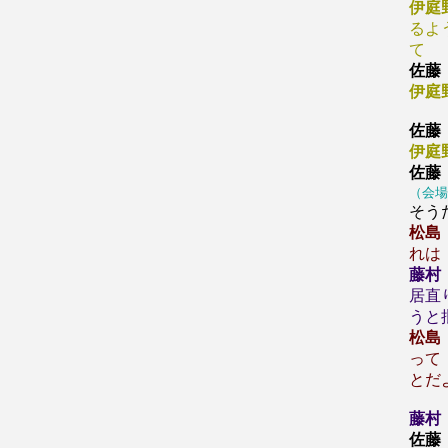
伊庭
るよ
て
佐藤
伊庭
佐藤
伊庭
佐藤
（会場
そう
松島
れは
藤村
居直
うと
松島
って
とだ
藤村
佐藤