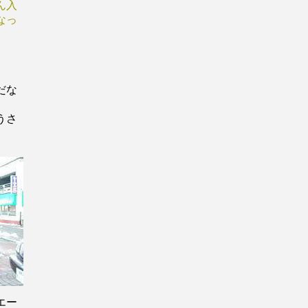
ん入
なっ
だな
うさ
エー