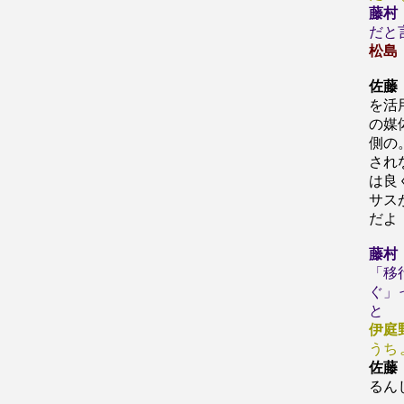
藤村
だと
松島
佐藤
を活
の媒
側の
され
は良
サス
だよ
藤村
「移
ぐ」
と
伊庭
うち
佐藤
るん