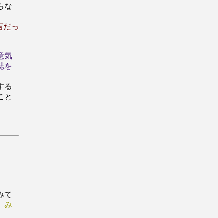
らな
言だっ
意気
誌を
する
こと
みて
、み