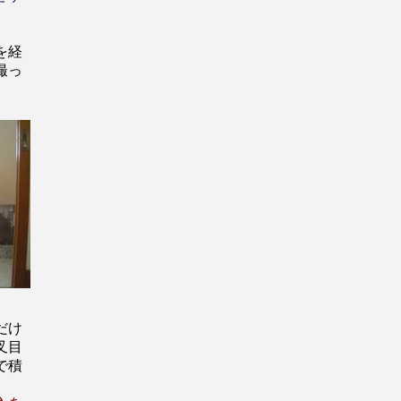
を経
撮っ
だけ
叉目
で積