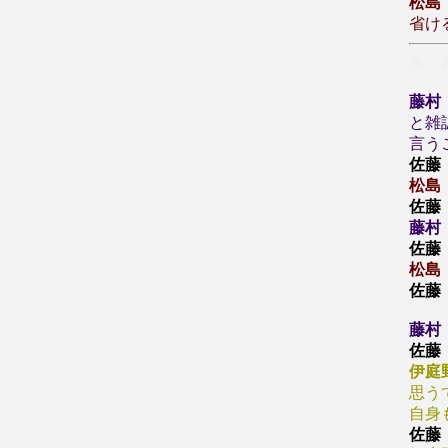
松島
省け
★ 
藤村
と雑
言う
佐藤
松島
佐藤
藤村
佐藤
松島
佐藤
藤村
佐藤
伊庭
思う
自身
佐藤