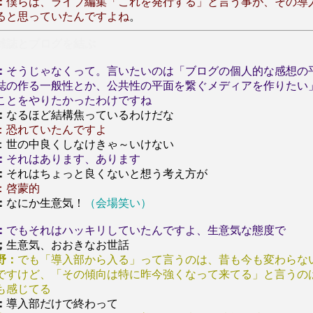
：
僕らは、ライブ編集「これを発行する」と言う事が、その導
ると思っていたんですよね
。
雑誌とブログを結ぶ
：
そうじゃなくって。言いたいのは「ブログの個人的な感想の
誌の作る一般性とか、公共性の平面を繋ぐメディアを作りたい
ことをやりたかったわけですね
：
なるほど結構焦っているわけだな
：恐れていたんですよ
：世の中良くしなけきゃ～いけない
：
それはあります、あります
：
それはちょっと良くないと想う考え方が
：啓蒙的
：
なにか生意気！
（会場笑い）
：
でもそれはハッキリしていたんですよ、生意気な態度で
；
生意気、おおきなお世話
野：
でも「導入部から入る」って言うのは、昔も今も変わらな
ですけど、「その傾向は特に昨今強くなって来てる」と言うの
も感じてる
：
導入部だけで終わって