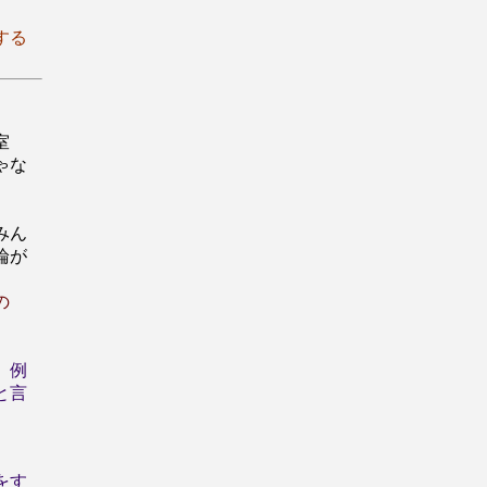
する
室
ゃな
みん
論が
の
。例
と言
をす