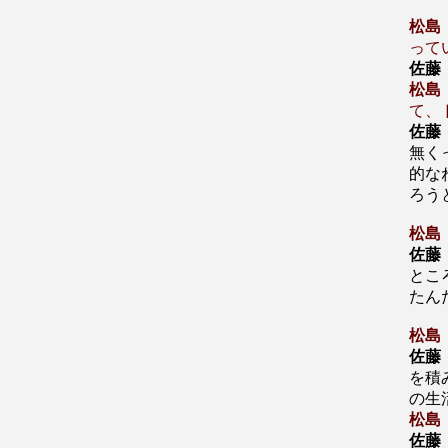
松島
って
佐藤
松島
て、
佐藤
無く
的な
ろう
松島
佐藤
とこ
たん
松島
佐藤
を積
の生
松島
佐藤