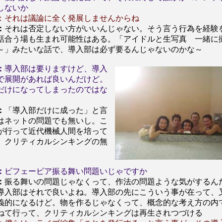
しないか
：それは議論に全く発展しませんからね
：
それは否定しない方がいいんじゃない。そう言う行為を経験
話合う場も生まれ可能性はある。「アイドルと生写真 一緒に
～」みたいな話で、導入部は必ず要るんじゃないのかな～
：
導入部は要りますけど、導入
で展開があれば良いんだけど。
だけになってしまったのではな
：
「導入部だけに成った」と言
はネットの問題でも無いし。こ
が行って近代機械人間を培って
、クリティカルシンキングの無
：
ビフェービア振る舞い問題いじゃですか
：
振る舞いの問題じゃなくって、作法の問題ような気がするん
導入部はそれで良いよね。導入部の先にこういう事が在って、
義的になるけど。物を作るじゃなくって、概念的な考え方の内
ねて行って、クリティカルシンキングは再生されつづける