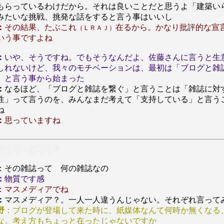
もらっているわけだから。それは良いことだと思うよ「建築い
みたいな挑戦、挑発な話をすると言う事はいいし
：
その結果、たぶこれ
在るから。かなり批評的な宣
（ＬＲＡＪ）
いう事ですよね
：
いや、そうですね。でもそうなんだよ、佐藤さんに言うと生
しれないけど、我々のモチベーションは、最初は「ブログと雑
」と言う事から始まった
：
なるほど、「ブログと雑誌を繋ぐ」と言うことは「雑誌に対
性」って言うのを、みんなまだ考えて「支持している」と言う
ね
：
思っていますね
行期に起こる事
：その雑誌って 何の雑誌なの
：
物質です感
：マスメディアでね
：
マスメディア？。一人一人違うんじゃない。それぞれ言って
野
：ブログが登場して来た時に、紙媒体なんて何時か無くなる
な。考え方もちょっと在ったじゃないですか