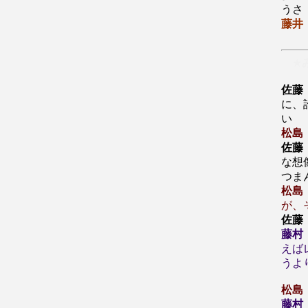
うさ
藤井
★
佐藤
に、
い
松島
佐藤
な想
つま
松島
が、
佐藤
藤村
えば
うよ
松島
藤村