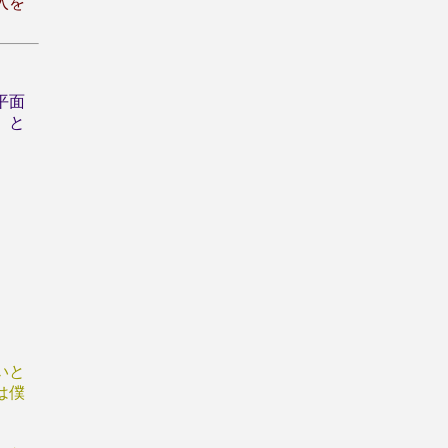
入を
平面
」と
いと
は僕