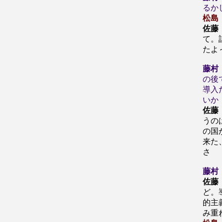
るか
松島
佐藤
て。
たよ
藤村
の後
導入
いか
佐藤
うの
の国
来た
さ
藤村
佐藤
ど。
的主
み重