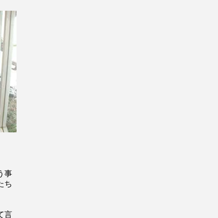
う事
たち
て言