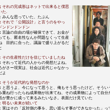
；
それの完成形はネットで出来ると僕思
いた.
：みんな思っていた、たぶん
：
それで「公開設計」と言うのをやっ
ドンドンドンドン
：
言論の自由の場が確保できて、お金が
っても、匿名性なんか問題なくって生産
ね 目的に合った、議論で盛り上がるだ
と
：その生産性だけを信じていましたね
：
それって近代の人からの発想だよね。
ろがさー現実は、社会は近代じゃなかっ
だよ
：
そうか近代的な発想なのか
：
と思うよ、今になって思うと、俺もそう思ったけど。そうい
み重ね行ったらね成果物が出来てね、その成果物によって自分
活が豊かに成って来るみたいなさ。表面だけ見ていた
：明るい未来が続いて
：実はその「反対側の事を、思い巡らす事ができなかった」っ