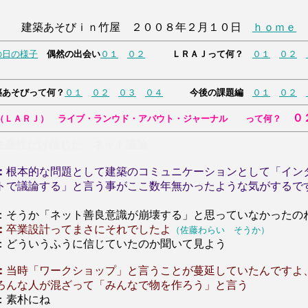
建築あそびｉｎ竹屋 ２００８年２月１０日
ｈｏｍｅ
の日の様子
偶然の出会い
０１
０２
ＬＲＡＪって何？
０１
０２
築あそびって何？
０１
０２
０３
０４
今後の課題編
０１
０２
０
（ＬＡＲＪ） ライブ・ランウド・アバウト・ジャーナル って何？
産性だけ信じた ネット議論
：
根本的な問題として建築のコミュニケーションとして「イン
トで議論する」と言う事がここ数年無かったような気がするで
：そうか「ネット善良意識が崩壊する」と思っていなかったの
：
卒業設計ってまさにそれでしたよ
（佐藤わらい そうか）
：どういうふうに信じていたのか聞いて見よう
：
当時「ワークショップ」と言うことが蔓延していたんですよ
ろんな人が混ざって「みんなで物を作ろう」と言う
：素朴にね