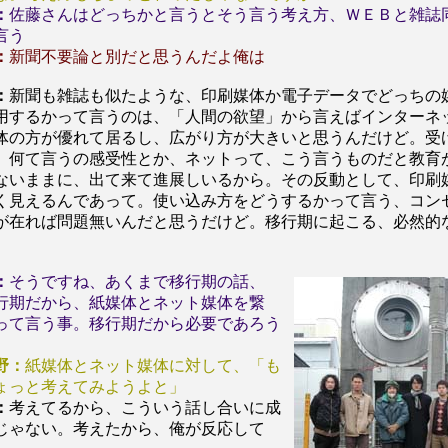
：
佐藤さんはどっちかと言うとそう言う考え方、ＷＥＢと雑誌
言う
：
新聞不要論と別だと思うんだよ俺は
：
新聞も雑誌も似たような、印刷媒体か電子データでどっちの
用するかって言うのは、「人間の欲望」から言えばインターネ
体の方が優れて居るし、広がり方が大きいと思うんだけど。受
。何て言うの感受性とか、ネットって、こう言うものだと教育
ないままに、出て来て進展しいるから。その反動として、印刷
く見えるんであって。使い込み方をどうするかって言う、コン
が在れば問題無いんだと思うだけど。移行期に起こる、必然的
：
そうですね、あくまで移行期の話、
行期だから、紙媒体とネット媒体を繋
って言う事。移行期だから必要であろう
野：
紙媒体とネット媒体に対して、「も
ょっと考えてみようよと」
：
考えてるから、こういう話し合いに成
じゃない。考えたから、俺が反応して