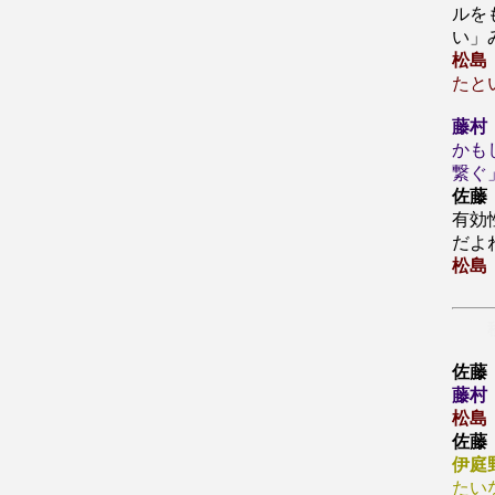
ルを
い」
松島
たと
藤村
かも
繋ぐ
佐藤
有効
だよ
松島
移
佐藤
藤村
松島
佐藤
伊庭
たい