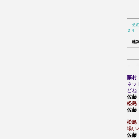
そ
０４
建
★
生
藤村
ネッ
どね
佐藤
松島
佐藤
松島
場い
佐藤