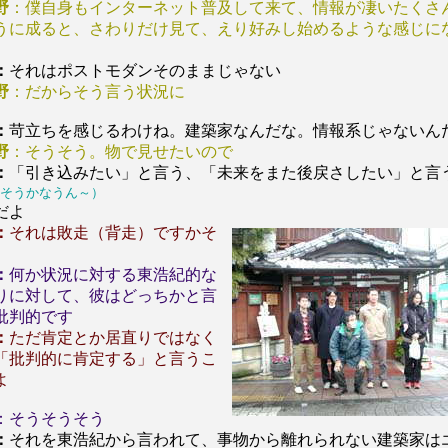
野
：僕自身もインターネット普及して来て、情報が凄いたくさ
うに成ると、さわりだけ見て、えり好みし始めるような感じに
：
それはポストモダンそのままじゃない
野
：だからそう言う状況に
：
苛立ちを感じるわけね。建築家なんだな。情報系じゃないん
野
：そうそう。物で見せたいので
：
「引き込みたい」と言う、「未来をまた後戻さしたい」と言
そうかなうん～）
だよ
：
それは敗走（背走）ですかそ
：
何か状況に対する東浩紀的な
りに対して、彼はどっちかと言
批判的です
：
ただ肯定とか居直りではなく
「批判的に肯定する」と言うこ
よ
：そうそうそう
：
それを東浩紀から言われて、事物から離れられない建築家は