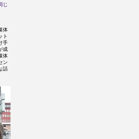
同じ
媒体
ット
け手
が成
媒体
セン
な話