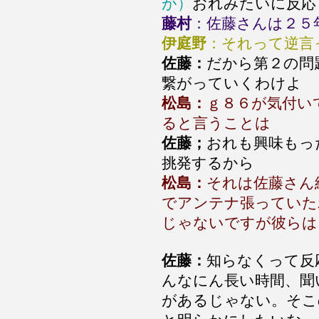
が）
おれみたいに反応
藤村
：佐藤さんは２５
伊庭野
：それって逆言
佐藤：
だから第２の問
繋がっていくわけよ
松島：
ｇ８６が気付い
ると言うことは
佐藤；
おれも興味もっ
挑発するから
松島：
それは佐藤さん
でアンテナ張っていた
じゃないですが彼らは
佐藤：
知らなくって反
んなにん長い時間、聞
があるじゃない。そこ