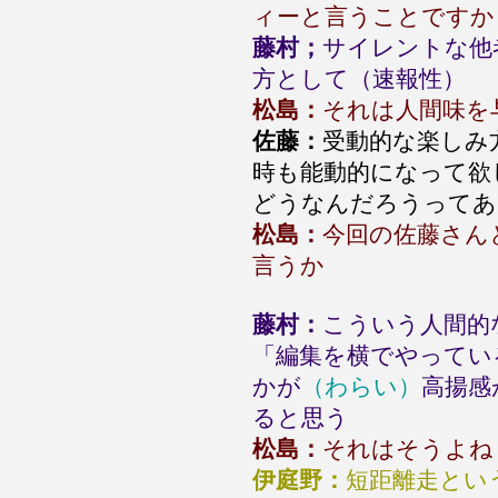
ィーと言うことですか
藤村；
サイレントな他
方として（速報性）
松島：
それは人間味を
佐藤：
受動的な楽しみ
時も能動的になって欲
どうなんだろうってあ
松島：
今回の佐藤さん
言うか
藤村：
こういう人間的
「編集を横でやってい
かが
（わらい）
高揚感
ると思う
松島：
それはそうよね
伊庭野：
短距離走とい