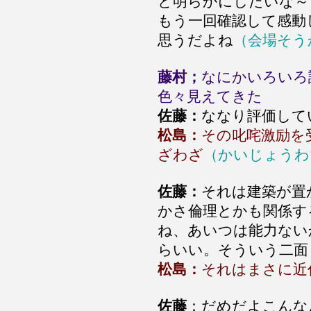
と明らかにしたいな～
もう一回確認して感動
思うだよね
（会場そう
藤村；
なにかいろいろ
色々見えてきた
佐藤：
ななり評価して
松島：
その叱咤激励を
ざわざ
（かいじょうわ
佐藤：
それは建築が置
かさ倫理とかも関係す
ね、あいつは能力ない
らいい。そういう二面
松島：
それはまさに近
佐藤
：だめだよこんな