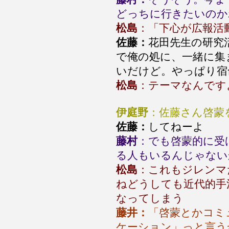
どっちに行きたいのか
松島
：「下心が広報活
佐藤：
花田先生の研究
で俺の処に、一緒に集
いだけど。やっぱり宿
松島
：テーマなんです
伊庭野
：佐藤さん啓蒙
佐藤：
してねーよ
藤村
：でも啓蒙的に受
る人もいるんじゃない
松島
：これもジレンマ
ねどうしても近代的手
なってしまう
藤井：
「啓蒙とかコミ
ケーション」っと言う