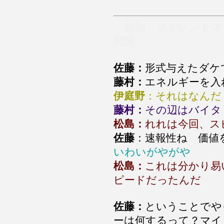
動物 サイレントマ
問題
佐藤：
形式与えたダケ
藤村：
エネルギーを入
伊庭野
：それはなんだ
藤村：
その辺はバイタ
松島：
れれは今回、ス
佐藤
：速報性ね 価
いわいがやがや
松島：
これは分かり易
ピードだったんだ
佐藤：
ということでや
ーは何するって？マイ