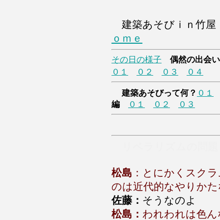
建築あそびｉｎ竹屋
ｏｍｅ
その日の様子
偶然の出会い
０１
０２
０３
０４
建築あそびって何？
０１
編
０１
０２
０３
リベラリズムの問題
松島
：とにかくスクラ
のは近代的なやりかた
佐藤：
そうなのよ
松島：
われわれは色ん