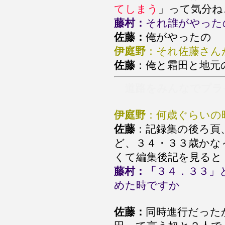
てしまう
」って気分ね
藤村：
それ誰がやった
佐藤：
俺がやったの
伊庭野
：それ佐藤さん
佐藤
：俺と霜田と地元
道路をみんなでプラ
伊庭野
：何歳ぐらいの
佐藤
：記録集の後ろ頁
ど、３４・３３歳かな
くて編集後記を見ると
藤村：「
３４．３３」
めた時ですか
佐藤：
同時進行だった