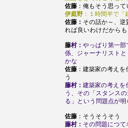
佐藤
：俺もそう思って
伊庭野
：１時間半で「
佐藤：
その話か～、逆
れば良いわけだからも
藤
村：
やっぱり第一部
係、ジャーナリストと
かな
佐藤
：建築家の考えを
う
藤村：
建築家の考えを
う、その「スタンスの
る」という問題点が明
佐藤
：そうそうそう
藤村：
その問題につて