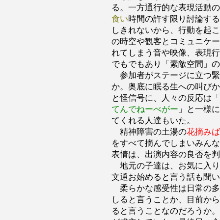
る。一方通行的な表現活動の
食い
時間の許す限り討論する
しきれないから、行動を起こ
の時空や観客とコミュニケー
れてしまう音や映像、表現行
でもでもあり「素敵空間」の
参加者がステージに立つ緊
か。奥底に眠る生への叫びか
と怪信号に、人々の反応は「
てんでねーべがー
」と一様に
てくれる人達もいた。
精神障害の土湯の
花摘みば
をすべて摘んでしまいみんな
表情は、出演内容の良否を判
地元の子達は、お気に入り
文通お始めると言う話も聞い
柔らかな感受性は日常の多
しると言うことか、目前から
ると言うことなのだろうか。