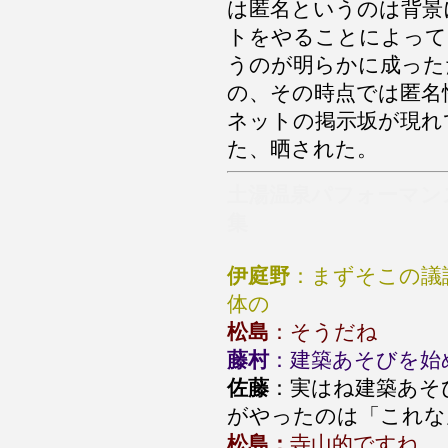
は匿名というのは背景
トをやることによって
うのが明らかに成った
の、その時点では匿名
ネットの掲示坂が現れ
た、晒された。
土湯温泉パフォーマン
集
伊庭野
：まずそこの議
体の
松島
：そうだね
藤村
：建築あそびを始
佐藤
：実はね建築あそ
がやったのは「これな
松島：
寺山的ですね