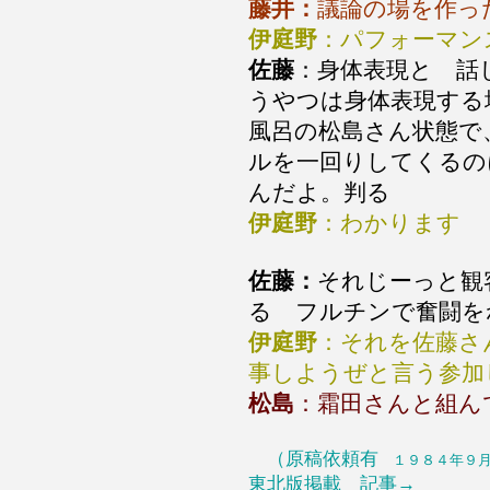
藤井：
議論の場を作っ
伊庭野
：パフォーマン
佐藤
：身体表現と 話
うやつは身体表現する
風呂の松島さん状態で
ルを一回りしてくるの
んだよ。判る
伊庭野
：わかります
佐藤：
それじーっと観
る フルチンで奮闘を
伊庭野
：それを佐藤さ
事しようぜと言う参加
松島
：霜田さんと組ん
（原稿依頼有
１９８４年９月
東北版掲載 記事→