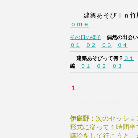
建築あそびｉｎ
ｏｍｅ
その日の様子
偶然の出会い
０１
０２
０３
０４
建築あそびって何？
０１
編
０１
０２
０３
１
ロールモデルに 
伊庭野：
次のセッショ
形式に従って１時間半
議論をして行こうと、