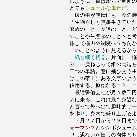
のように、目は虚ろで周囲の
とても
シュールな風景だ。
腹の虫が無情にも、今の時
「生物らしく無事生きていた
家族のこと、友達のこと、ど
のことや生態系のことへと考
体して権力や制度へ立ち向か
上のことのように見えるから
紙を細く切る
。片面に「権
み、一度ねじって紙の両端を
二つの単語。巷に飛び交う主
はこの帯上にある文字のよう
信用する。原始なるコミュニ
最近警備会社が月々数千円
スに来る。これは最も身近な
と言って外へ出て趣味的サー
を作り、身内で盛り上げるよ
７月２７日から２９日まで
ォーマンス
とシンポジューム
申し訳ないが自らの肉体と５