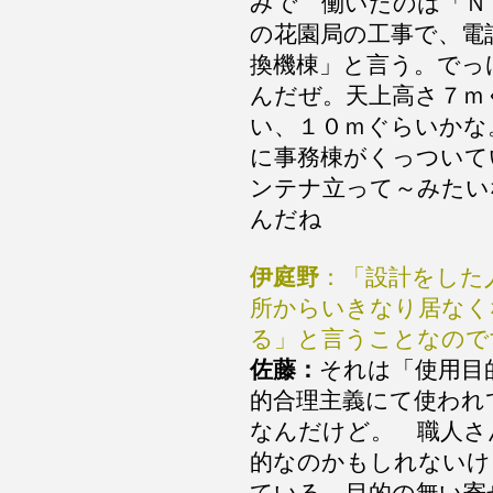
みで 働いたのは「Ｎ
の花園局の工事で、電
換機棟」と言う。でっ
んだぜ。天上高さ７ｍ
い、１０ｍぐらいかな
に事務棟がくっついて
ンテナ立って～みたい
んだね
伊庭野
：「設計をした
所からいきなり居なく
る」と言うことなので
佐藤：
それは「使用目
的合理主義にて使われ
なんだけど。 職人さ
的なのかもしれないけ