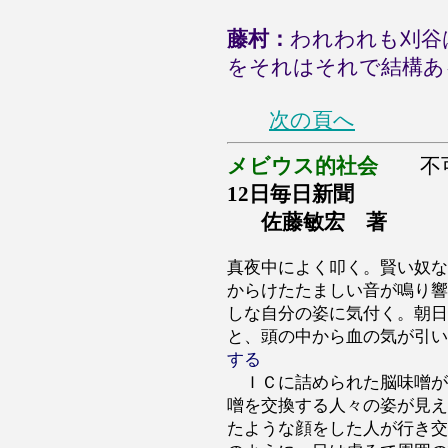
藤村：
われわれも刈谷
をそれはそれで結構あ
次の頁へ
メビウス的社会
不
12日毎日新聞
佐藤敏宏 著
真夜中によく叩く。賢い奴な
からけたたましい音が鳴り響
しな自分の姿に気付く。朝日
と、頭の中から血の気が引い
する
ＩＣに詰められた脳味噌が
噌を交換する人々の姿が見え
たような顔をした人が行き交