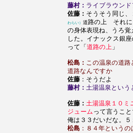
藤村：
ライブラウンド
佐藤：
そうそう同じ、
路の上 それに
道
わらい）
の身体表現ね、うろ覚
した。イナックス銀座
って「
道路の上
松島：
この温泉の道路
道路なんですか
佐藤
：そうだよ
藤村：
土湯温泉という
佐藤：
土湯温泉１０ミ
ジューム
って言うこ
俺は３３だいだな。５
松島
：８４年というの