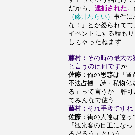
だから、
逮捕された
。
（藤井わらい）
事件に
な！」とか怒られてて
イベントにする積もり
しちゃったねまず
藤村：
その時の最大の
と言うのは何です
か
佐藤：
俺の思惑は「道
不法占拠＝詩・私物化
る」って言うか 許可
てみんなで使う
藤村：
それ手段ですね
佐藤
：街の人達は違っ
「観光客の目玉になっ
るだろう」という