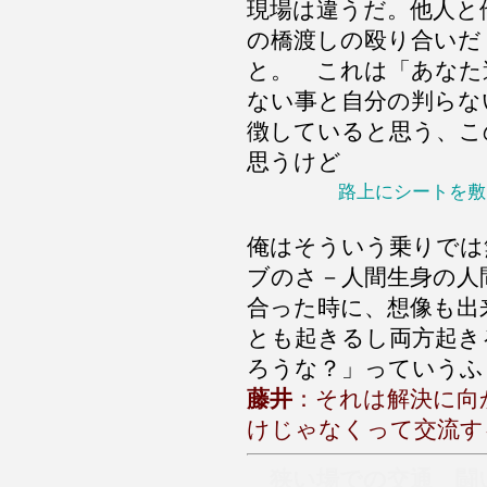
現場は違うだ。他人と
の橋渡しの殴り合いだ
と。 これは「あなた
ない事と自分の判らな
徴していると思う、こ
思うけど
路上にシートを敷
俺はそういう乗りでは
ブのさ－人間生身の人
合った時に、想像も出
とも起きるし両方起き
ろうな？」っていうふ
藤井
：それは解決に向
けじゃなくって交流す
狭い場での交通 闘