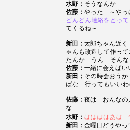
水野；
そうなんか
佐藤：
やった ～や
どんどん連絡をとっ
てくるね～
新田：
太郎ちゃん近く
ゃんも改造して作って
たんか うん そん
佐藤：
一緒に会えば
新田；
その時会おうか
ばな 行ってもいい
佐藤：
夜は おんなの
な
水野：
ははははあは
新田：
金曜日どうや