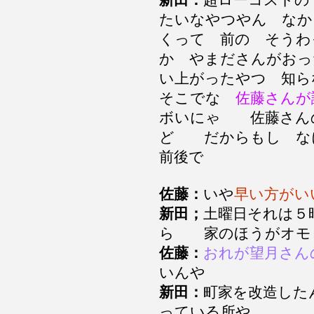
新田：
超ローコストの
たいなやつやん なか
くって 前の そうわ
か やまださんがおっ
い上がったやつ 知
そこでな
佐藤さんが
ボいにゃ 佐藤さん
ど だからもし な
前後で
佐藤：
いや
早い方がい
新田；
土曜日それは５
ら 家のほうがオモ
佐藤：
おれが望月さん
いんや
新田：
町家を改造した
っている所や