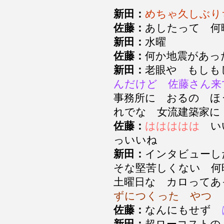
新田：
めちゃ久しぶり
佐藤：
あしたって 
新田：
水曜
佐藤：
何か地震があっ
新田：
老眼や もし
んだけど 佐藤さん来
事務所に おるの ほ
れでな 女流建築家
佐藤：
ははははは
いい
っいいね
新田：
インタビュー
そな堅苦しくない 
土曜日な カロって
ずにつくった やつ
佐藤：
なんにもせず