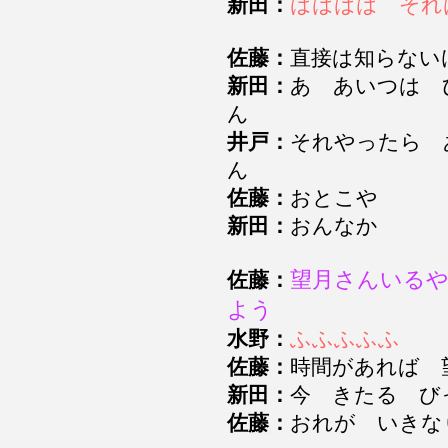
新田：
はははは それ
佐藤：
直接は知らな
新田：
あ あいつは 
ん
井戸：
それやったら 
ん
佐藤：
おとこや
新田：
おんなか
望月さんいる
佐藤：
よう
水野：
ふふふふふ
佐藤：
時間があれば
新田：
今 きたる 
佐藤：
おれが いき