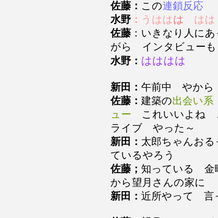
佐藤：
この
連鎖反応
水野
：
うはは
は
はは
佐藤
：いきなり人にあ
がら インタビューも
はははは
水野：
新田：
午前中 やか
佐藤：
建築の
出会い系
ュー
これいいよね
ライブ やった～
新田：
太郎ちゃんおる
ているやろう
佐藤；
知っている 金
から望月さんの家に
新田：
近所やって 言