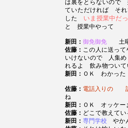
は裏をとらないので 
ていただければ そ
いま授業中だ
した
と 授業中やって
新田：
御免御免
土曜
佐藤：
この人に送って
いけないので 人集め
れるよ 飲み物つい
新田：
ＯＫ わかっ
佐藤：
電話入りの 
ね
新田：
ＯＫ オッケ
佐藤：
どこで教えて
新田：
専門学校
やか