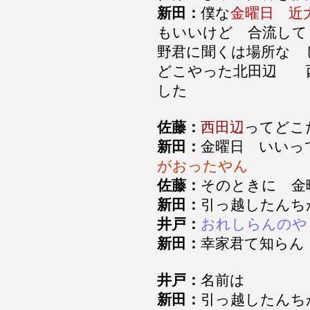
新田：
僕な
金曜日 近
もいいけど 合流して
野君に聞くは場所な 
どこやった北田辺 
した
佐藤：
西田辺
ってど
新田：
金曜日 いいっ
がおったやん
佐藤：
そのときに 
新田：
引っ越したん
井戸：
おれしらんのや
新田：
幸家君て知ら
井戸：
名前は
新田：
引っ越したん