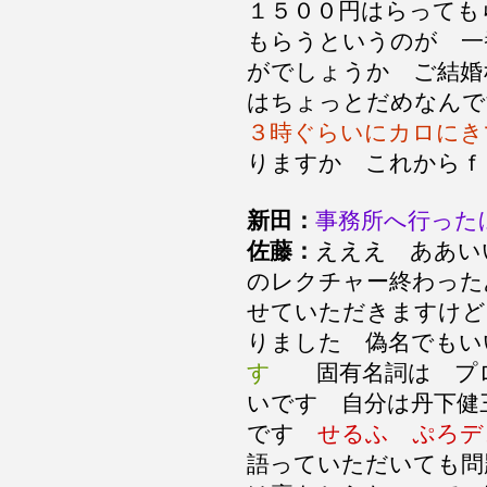
１５００円はらっても
もらうというのが 一
がでしょうか ご結婚
はちょっとだめなん
３時ぐらいにカロにき
りますか これから
新田：
事務所へ行った
佐藤：
えええ ああい
のレクチャー終わった
せていただきますけ
りました 偽名でも
す
固有名詞は プロ
いです 自分は丹下健
です
せるふ ぷろデ
語っていただいても問