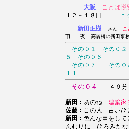
大阪
ことば悦
１２～１８日
ｈ
新田正樹
さん
こ
雨 夜
高麗橋の新田事
その０１
その０２
５
その０６
その０７
その０
１１
その０４
４６分２
新田：
あのね
建築家
佐藤：
この人 古い
新田：
色んな事をして
んむりに ひろみた