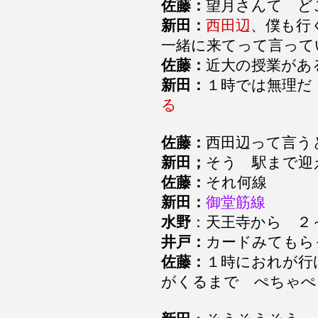
佐藤：
望月さんて 
新田：
西田辺
、僕も行
一緒に来てって言っ
佐藤：
近大の授業があ
新田：
１時では無理
る
佐藤：
西田辺って言う
新田；
そう 駅まで
佐藤：
それ何線
新田：
御堂筋線
水野
：天王寺から 
井戸：
カードみても
佐藤：
１時におれが行
がくるまで ぺちゃぺ