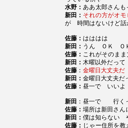
水野：
ああ太郎さんも
新田：
それの方がオモ
が 時間はないけど
佐藤：
はははは
新田：
うん ＯＫ 
佐藤：
これがそのま
新田：
木曜以外だって
佐藤
：
金曜日大丈夫だ
新田：
金曜日大丈夫
佐藤：
昼一で いい
新田
：昼一で 行
佐藤：
場所は新田さ
新田：
僕は知らない
佐藤：
じゃー住所を