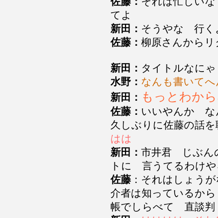
佐藤：
それは忙しいな
てよ
新田：
そうやな 行く
佐藤：
柳原さんから
新田：
タイトルなにゃ
水野：
なんも書いて
もっとわから
新田：
佐藤：
いいやんか な
久しぶりに佐藤の話を
はは
新田：
市井君 じぶ
トに 言うてるわけ
佐藤
：それはしょうが
介者は知っているから
帳でしらべて 直談