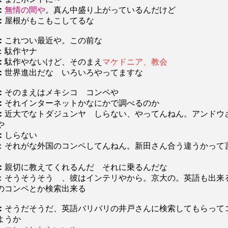
：
無情の間や
。真ん中盛り上がっているんだけど
：
屋根がもこもこしてるな
：
これつい最近や。この前な
：駄作ヤナ
：
駄作やないけど、そのまえ
マケドニア、教会
：
世界進出だな いろいろやってますな
：
そのまえはメキシコ コンペや
：
それインターネットかなにかで調べるのか
：
近大でなトダジュンヤ しらない、やってんねん。アンドウ
や
：
しらない
：それがな外国のコンペしてんねん。新田さん合う違うかって
：
親切に教えてくれるんだ それに乗るんだな
：そうそうそう 、彼はインテリやから。京大の。英語も出来
のコンペとか検索出来る
：
そうだそうだ、英語バリバリの井戸さんに検索してもらって
ようか