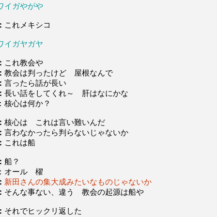
ワイガやがや
：
これメキシコ
ワイガヤガヤ
：
これ教会や
：
教会は判ったけど 屋根なんで
：
言ったら話が長い
：
長い話をしてくれ～ 肝はなにかな
：核心は何か？
：
核心は これは言い難いんだ
：
言わなかったら判らないじゃないか
：
これは船
：
船？
：オール 櫂
：
新田さんの集大成みたいなものじゃないか
：
そんな事ない、違う 教会の起源は船や
：
それでヒックリ返した