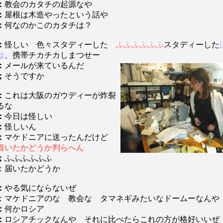
：
教会のカタチの起源なや
：
屋根は木造やったという話や
：
何なのかこのカタチは？
：
怪しい 色々スタディーした
ふふふふふふ
スタディーした
は
、携帯チカチカしまつせー
：
メールが来ているんだ
；
そうですか
：
これは大阪のガウディーが炸裂
るな
：
今日は怪しい
：
怪しいん
：
マケドニアに送ったんだけど
着いたかどうか判らへん
；
ふふふふふふ
：届いたかどうか
：
やる気にならないぜ
：マケドニアのな 教会な タマネギみたいなドームーなんや
：
何かロシア
：
ロシアチックなんや それに比べたらこれの方が格好いいぜ