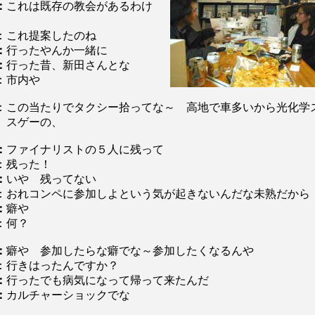
：
これは既存の教会があるわけ
：これ提案したのね
：
行ったやんか一緒に
：
行った昔、新田さんとな
：市内や
：この当たりでタクシー拾ってな～ 高地で車多いから光化学
 スゲーの、
：
ファイナリストの５人に残って
：残った！
：
いや 残ってない
：おれコンペに参加しよという気が起きないんだな未熟だから
：
癖や
：何？
：
癖や 参加したらな癖でな～参加したくなるんや
：行きはったんですか？
：
行ったでも病気になって帰って来たんだ
：
カルチャーショックでな