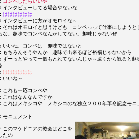
：
コンペしたらいいや
：
インタビューしてる場合やないな
：
はははははは
：
インタビューに方がオモロイな～
：
それはオモロイと思うけども コンペっって仕事にしようと
らな。趣味でコンペなんかしてない。趣味じゃないぜ
：
いいね、コンペは 趣味ではないと
：
もちろんそうやんか 趣味で出来るほど裕福じゃないから
：
ずーっとやって一個もとれてないんじゃ～遠くから観ると趣
る
：
はははははは
：
いいね～
：
これも一応コンペや
：これはなんなんですか
：
これはメキシコや メキシコのな独立２００年革命記念モニ
：
モニュメント
：このマケドニアの教会はどこを
したの