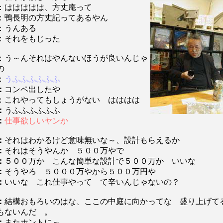
：ははははは、方丈庵って
：鴨長明の方丈記ってあるやん
：うんある
：それをもじった
：う～んそれはやんないほうが良いんじゃ
の
：
うふふふふふふ
：
コンペ出したや
：これやってもしょうがない はははは
：
うふふふふふふ
：
仕事欲しいヤンか
：
それはわかるけど意味無いな～、設計もらえるか
：
それはそうやんか ５００万やで
：
５００万か こんな簡単な設計で５００万か いいな
：
そうやろ ５０００万やから５００万円や
：
いいな これ仕事やって て辛いんじゃないの？
：
結構おもろいのはな、ここの中庭に向かってな 盛り上げ
もないんだ 。
：
またホントに～