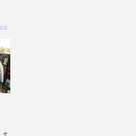
はは
 そ