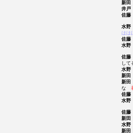
新田
井戸
佐藤
水野
はは
佐藤
水野
佐藤
して
水野
新田
新田
な
佐藤
水野
佐藤
新田
水野
新田