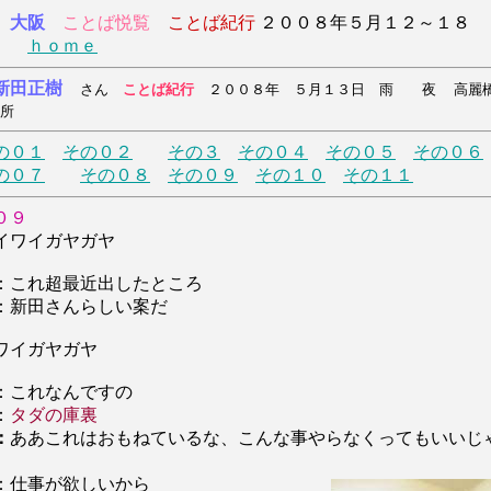
大阪
ことば悦覧
ことば紀行
２００８年５月１２～１８
日
ｈｏｍｅ
新田正樹
さん
ことば紀行
２００８年 ５月１３日 雨 夜
高麗
所
の０１
その０２
その３
その０４
その０５
その０６
の０７
その０８
その０９
その１０
その１１
０９
ワイガヤガヤ
：これ超最近出したところ
：新田さんらしい案だ
ワイガヤガヤ
：これなんですの
：
タダの庫裏
：
ああこれはおもねているな、こんな事やらなくってもいいじ
：仕事が欲しいから