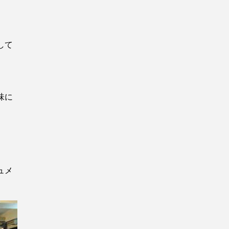
して
味に
ュメ