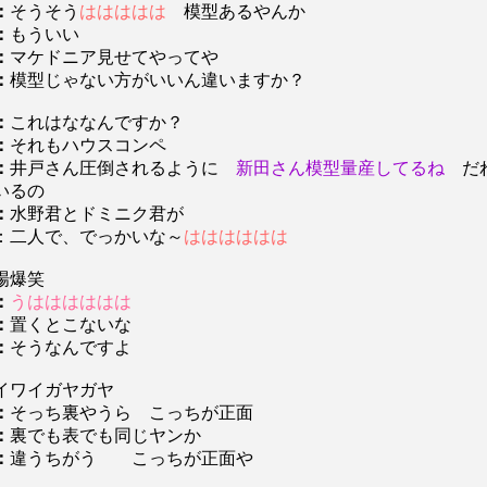
：
そうそう
ははははは
模型あるやんか
：
もういい
：
マケドニア見せてやってや
：
模型じゃない方がいいん違いますか？
：
これはななんですか？
：
それもハウスコンペ
：
井戸さん圧倒されるように
新田さん模型量産してるね
だ
いるの
：
水野君とドミニク君が
：二人で、でっかいな～
はははははは
場爆笑
：
うはははははは
：
置くとこないな
：
そうなんですよ
ワイガヤガヤ
：
そっち裏やうら こっちが正面
：
裏でも表でも同じヤンか
：
違うちがう こっちが正面や