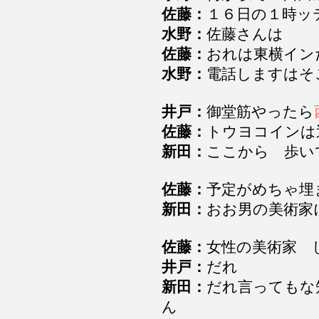
佐藤：
１６日の１時
水野：
佐藤さんは
佐藤：
おれは東横イン
水野：
電話しますは
井戸：
御堂筋やったら
佐藤：
トウヨコインは
新田：
ここから 歩い
佐藤：
予定がめちゃ
新田：
おお男の美術家
佐藤：
女性の美術家
井戸：
だれ
新田：
だれ言ってもな
ん