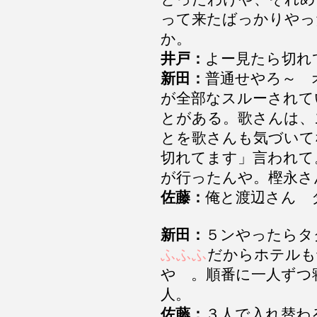
って来たばっかりやっ
か。
井戸：
よー見たら切れ
新田：
普通せやろ～ 
が全部なスルーされて
とがある。歌さんは、
とを歌さんも気づいて
切れてます」言われて
が行ったんや。樫永
佐藤：
俺と渡辺さん 
新田：
５ンやったら
ふふふ
だからホテルも
や 。順番に一人ずつ
人。
佐藤：
３人で入れ替わ