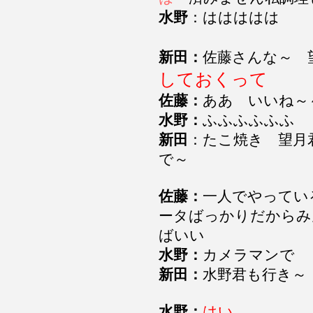
水野
：ははははは
新田：
佐藤さんな～ 
しておくって
佐藤：
ああ いいね
水野：
ふふふふふふ
新田
：たこ焼き 望月
で～
佐藤：
一人でやってい
ータばっかりだからみ
ばいい
水野：
カメラマンで
新田：
水野君も行き～
水野：
はい