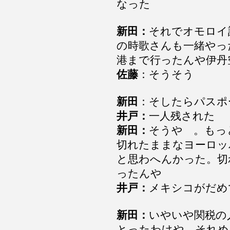
なった
新田：
それでオモロイ
の時歌さんも一緒やっ
港まで行ったんや伊
佐藤
：そうそう
新田
：そしたらパス
井戸：
一人残された
新田：
そうや 。もっ
切れたままなヨーロッ
と思わへんかった。切
ったんや
井戸：
メキシコがだめ
新田：
いやいや関税の
とったわけや、それめ