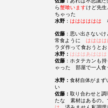
佐藤：
あれは不思議だ
ら
蟹喰います
けど先生
ちゃった
水野
：
はははははは
佐藤
：思い出さないけ
常食ように
はははは
ラダ作って食おうと
水野：
はははあははは
佐藤
：ホタテカンも持
ゃった 部屋で一人食
水野：
食材自体がまず
い
佐藤：
取り合わせと調
たな 素材はあるの。
は
済みません私調理