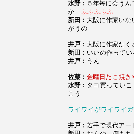
水野：
５年毎に会うん
か
ふふふふふ
新田：
大阪に作家いな
がうの
井戸：
大阪に作家た
新田：
いいの作ってい
井戸：
うん
佐藤：
金曜日たこ焼き
水野：
タコ買っていこ
こう
ワイワイがワイワイガ
井戸：
若手で現代アー
新田：
おんの 僕もち