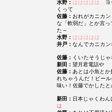
水野：
ははははは
ヨー
くって
佐藤：
おれがカニカン
な「軟弱だ」とか言っ
た～
水野：
ははははは
井戸：
なんでカニカン
佐藤：
くいたそうじゃ
新田：
望月君電話や
佐藤：
あとは小魚とか
れちゃうんだ！ビール
味い！佐藤でかしたと
新田：
日本じゃくわ
は