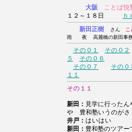
大阪
ことば悦
１２～１８日
ｈ
新田正樹
さん
こ
雨 夜
高麗橋の新田事
その０１
その０２
５
その０６
その０７
その０
１１
その１１
新田：
見学に行ったん
や 豊和塾いうのがさ
井戸：
はいはい
新田：
豊和塾のツアー