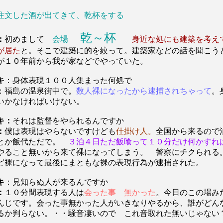
注文した酒が出てきて、乾杯をする
乾～杯
：
初めまして
会場
身近な処にも建築を考え
が居た
と。そこで建築に的を絞って。建築家などの話を聞こう
が１０年前から我が家などでやっていた。
キ
：身体表現１００人集まった何処で
：福島の温泉街中で。
数人裸になったから逮捕されちゃって
。
いかなければいけない。
キ：
それは監督をやられるんですか
：
僕は表現はやらないですけども
仕掛け人。
全国から来るので
とか飯代ただで。
３泊４日ただ飯喰って１０分だけ何かすれ
やること無いから来て裸になってしまう。 警察にチクられる
ど裸になって最後にまともな裸の表現行為が逮捕された。
キ
：見知らぬ人が来るんですか
：
１０分間表現する人は
会った事 無かった
。今日のこの場み
んじです。会った事無かった人がいきなりやるから、誰がどん
るか判らない。・・騒音凄いので これ音取れた無いじゃない