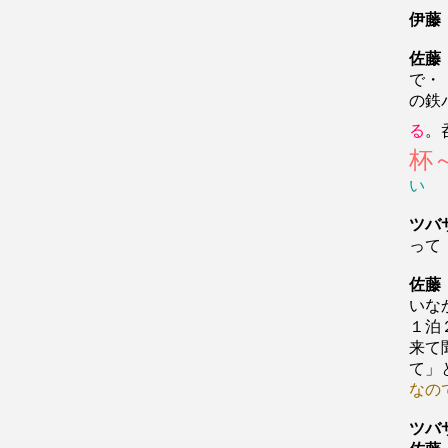
伊藤
佐藤
で・
の鉄
る
。
杯
い
ツバ
って
佐藤
いな
１泊
来て
て」
なの
ツバ