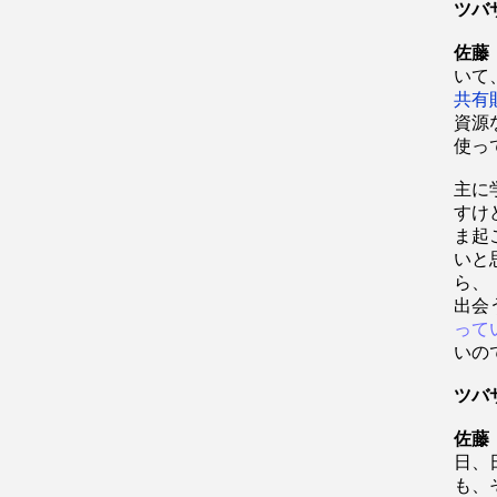
ツバ
佐藤
いて
共有
資源
使っ
主に
すけ
ま起
いと
ら、
出会
って
いの
ツバ
佐藤
日、
も、