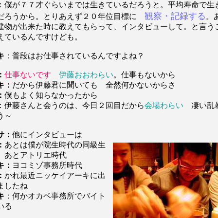
：僕が７７才ぐらいまでは生きているだろうと。平均寿命で生
観察・記録する
だろうから。とりあえず２０年位目標に
。
建物が出来た時に教えてもらって、インタビューして。と言う
えているんですけども。
キ
：普段はお仕事されているんですよね？
：
仕事ないです
伊藤おおわらい
。仕事もないから
キ：
だから伊藤君に聞いても 全然何かないからさ
：
僕もよく知らなかったから
：伊藤さんと会うのは、今日２回目だから
会場わらい
凄い乱
う～
サ：
他にインタビューは
：
あとは僕が院生時代の同級生
、あとアトリエ時代
キ：
ヨコミゾ事務所時代
：
かれ最近ニッケイアーキに出
ましたね
キ
：何かオカベ事務所でバイト
いる