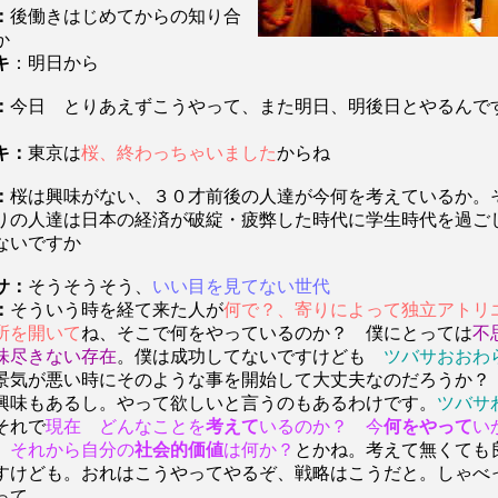
：
後働きはじめてからの知り合
か
キ
：明日から
：
今日 とりあえずこうやって、また明日、明後日とやるんで
キ：
東京は
桜、終わっちゃいました
からね
：
桜は興味がない、３０才前後の人達が今何を考えているか。
りの人達は日本の経済が破綻・疲弊した時代に学生時代を過ご
ないですか
サ：
そうそうそう、
いい目を見てない世代
：
そういう時を経て来た人が
何で？、寄りによって独立アトリ
所を開いて
ね、そこで何をやっているのか？ 僕にとっては
不
味尽きない存在
。僕は成功してないですけども
ツバサおおわ
気が悪い時にそのような事を開始して大丈夫なのだろうか？
興味もあるし。やって欲しいと言うのもあるわけです。
ツバサ
それで
現在 どんなことを
考えて
いるのか？ 今
何をやって
い
、それから自分の
社会的価値
は何か？
とかね。考えて無くても
すけども。おれはこうやってやるぞ、戦略はこうだと。しゃべ
って