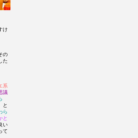
すけ
その
した
エ系
思議
ら
 と
わら
かと
良い
って