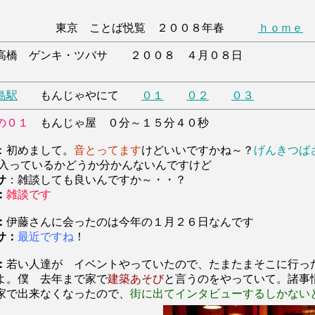
東京 ことば悦覧 ２００８年春
ｈｏｍｅ
橋 ゲンキ・ツバサ ２００８ ４月０８日
島駅
もんじゃやにて
０１
０２
０３
の０１
もんじゃ屋 ０分～１５分４０秒
：初めまして。
音とってます
けどいいですかね～？
げんきつば
入っているかどうか分かんないんですけど
サ
：雑談しても良いんですか～・・？
：
雑談です
：
伊藤さんに会ったのは今年の１月２６日なんです
サ：
最近ですね
！
：
若い人達が イベントやっていたので、たまたまそこに行っ
よ。僕 去年まで家で
建築あそび
と言うのをやっていて。諸事
家で出来なくなったので、
街に出てインタビューするしかない