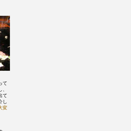
って
し、
出て
介し
大変