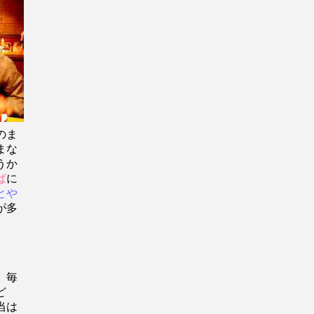
のま
まな
うか
ば
に
とや
が多
。毎
ど
当は