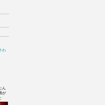
さわ
たん
情が
と