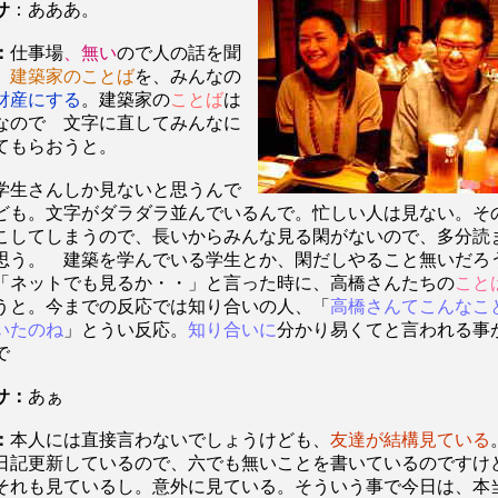
サ
：あああ。
：
仕事場
、無い
ので人の話を聞
、
建築家のことば
を、みんなの
財産にする
。建築家の
ことば
は
なので 文字に直してみんなに
てもらおうと。
学生さんしか見ないと思うんで
ども。文字がダラダラ並んでいるんで。忙しい人は見ない。そ
こしてしまうので、長いからみんな見る閑がないので、多分読
思う。 建築を学んでいる学生とか、閑だしやること無いだろ
「ネットでも見るか・・」と言った時に、高橋さんたちの
こと
うと。今までの反応では知り合いの人、「
高橋さんてこんなこ
いたのね
」とうい反応。
知り合いに
分かり易くてと言われる事
で
サ：
あぁ
：
本人には直接言わないでしょうけども、
友達が結構見ている
日記更新しているので、六でも無いことを書いているのですけ
それも見ているし。意外に見ている。そういう事で今日は、本