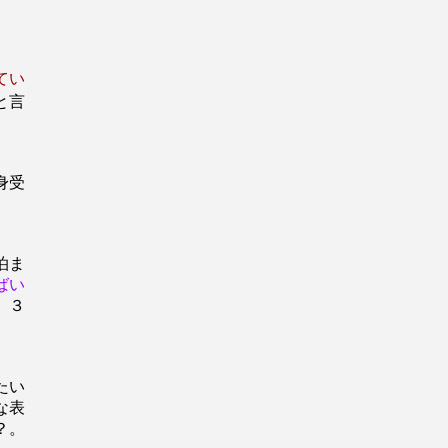
てい
と言
身受
泊ま
ばい
。３
たい
な表
？。