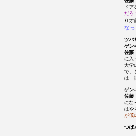
佐藤
ドア
だろ
０才
なっ
ツバ
ゲン
佐藤
に入
大学
で、
は 
ゲン
佐藤
にな
はや
が僕
つば