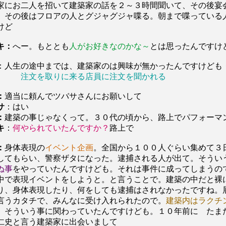
家にお二人を招いて建築家の話を２～３時間聞いて、その後宴
、その後はフロアの人とグジャグジャ喋る。朝まで喋っている
けど
キ：
へー。もととも
人がお好きなのかな～
とは思ったんですけ
：人生の途中までは、建築家のは興味が無かったんですけども
注文を取りに来る店員に注文を聞かれる
：
適当に頼んでツバサさんにお願いして
サ
：はい
：
建築の事じゃなくって。３０代の頃から、路上でパフォーマ
キ
：
何やられていたんですか？
路上で
：
身体表現の
イベント企画
。全国から１００人ぐらい集めて３
してもらい、警察ザタになった。逮捕される人が出て。そうい
ぬ事
をやっていたんですけども。それは事件に成ってしまうの
中で表現イベントをしようと。と言うことで。建築の中だと裸
り、身体表現したり、何をしても逮捕はされなかったですね。
言うカタチで、みんなに受け入れられたので。
建築内はラクチ
。そういう事に関わっていたんですけども。１０年前に たま
仁史と言う建築家に出会いまして