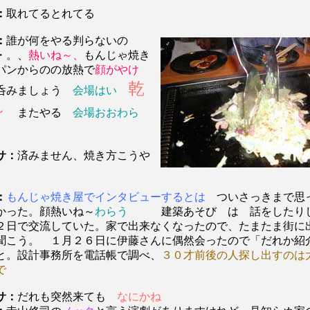
：
取れてるとれてる
：
誰が何をやる判らないの
・。、
熱いね～、
もんじゃ焼き
パンからのの放熱で
顔がやけ
乾
呑みましょう
会場はい
～
またやる
会場おおわら
サ：
済みません、焼き方こうや
：
もんじゃ焼き屋でインタビューするとは
ついさっきまで思
かった。顔熱いね～
わらう
建築あそび は 話をしたり
２日で
交流していた。家で出来なくなったので、たまたま街に
聞こう。 １月２６日に伊藤さんに偶然会ったので「だれか紹
と。設計事務所を電話帳で調べ、
３０才前後の人探し出すのは
で
サ：
だれも突然来ても
なにかね