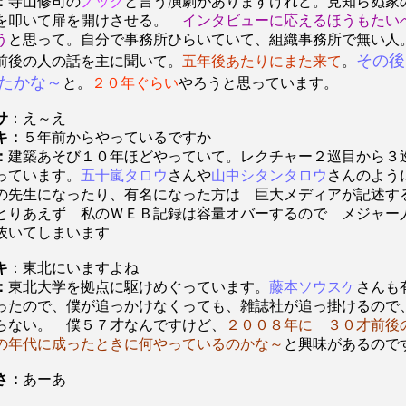
：
寺山修司の
ノック
と言う演劇がありますけれど。見知らぬ
を叩いて扉を開けさせる。
インタビューに応えるほうもたい
う
と思って。自分で事務所ひらいていて、組織事務所で無い人
その後
前後の人の話を主に聞いて。
五年後あたりにまた来て
。
たかな～
と。
２０年ぐらい
やろうと思っています。
サ
：え～え
キ：
５年前からやっているですか
：
建築あそび１０年ほどやっていて。レクチャー２巡目から３
っています。
五十嵐タロウ
さんや
山中シタンタロウ
さんのよ
の先生になったり、有名になった方は 巨大メディアが記述す
とりあえず 私のＷＥＢ記録は容量オバーするので メジャー
抜いてしまいます
キ
：東北にいますよね
：
東北大学を拠点に駆けめぐっています。
藤本ソウスケ
さんも
ったので、僕が追っかけなくっても、雑誌社が追っ掛けるので
らない。 僕５７才なんですけど、
２００８年に ３０才前後
の年代に成ったときに何やっているのかな～
と興味があるので
さ：
あーあ