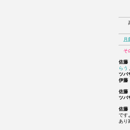
高
月
そ
佐藤
らう
ツバ
伊藤
佐藤
ツバ
佐藤
です
あり