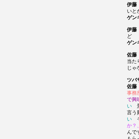
伊藤
いと
ゲン
伊藤
ど
ゲン
佐藤
当た
じゃ
ツバ
佐藤
事務
で興
い
景
言う
い
か？
んで
もら