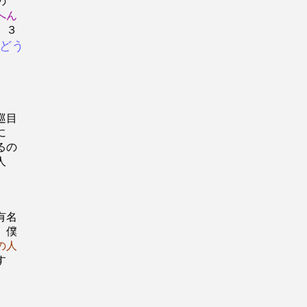
家の
へん
。３
どう
巡目
うに
るの
人
有名
、僕
の人
す