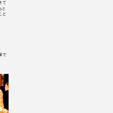
きて
あと
こと
暴で