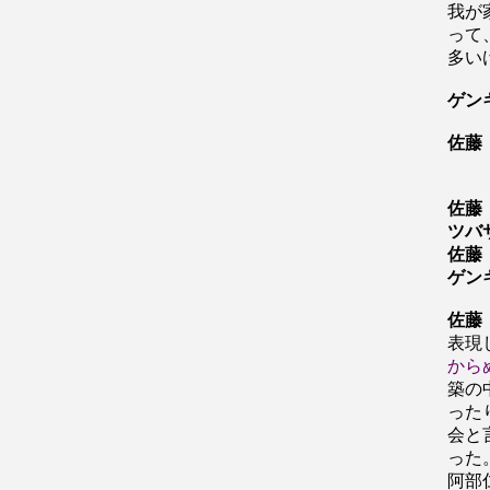
我が
って
多い
ゲン
佐藤
佐藤
ツバ
佐藤
ゲン
佐藤
表現
から
築の
った
会と
った
阿部