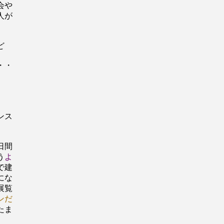
会や
人が
ど
・・
ンス
日間
う
よ
で建
にな
展覧
ンだ
たま