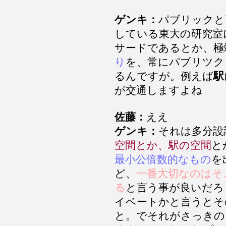
ゲンキ：
パブリックと
している東大の研究室
サードであるとか、極
り
を、常にパブリツク
るんですが。例えば
駅
が交通しますよね
佐藤：
ええ
ゲンキ：
それは多分設
空間とか、駅の空間
と
最小公倍数的なもの
を
ど、
一番大切なのはそ
る
と言う事が良いだろ
イベートかと言うとそ
と。でそれがさっきの