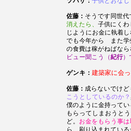
ツバサ：
子供とおなじ
佐藤：
そうです同世代
消えたら、
子供にくわ
じようにお金に執着し
でも今年から また学
の食費は稼がねばなら
ビュー聞こう（
紀行
）
建築家に会
ゲンキ：
佐藤：
成らないでけど
こうとしているのか？
僕のように金持ってい
もらってしまおうとう
ど。
お金をもらう事は
ら 刷り込まれている