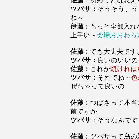
佐藤：
初めてとは思え
ツバサ：
そうそう、う
ね～
伊藤：
もっと全部入
上手い～
会場おおわら
佐藤：
でも大丈夫です
ツバサ：
良いのいいの
佐藤：
これが
焼ければ
ツバサ：
それでね～
色
ぜちゃって良いの
佐藤：
つばさって本当
前ですか
ツバサ
：そうなんです
佐藤：
ツバサって鳥の