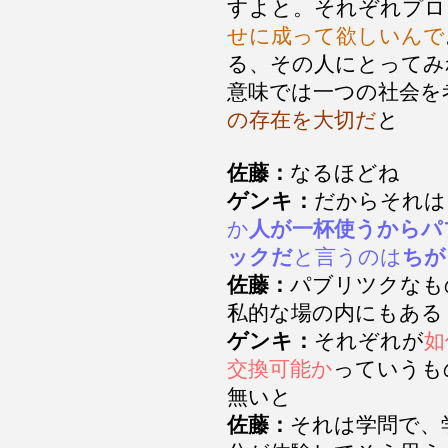
すよと。それぞれプロ
せに成って欲しいんで
る、その人にとってみ
意味では一つの社会を
の存在を大切だ
と
佐藤：
なるほどね
ゲンキ：
だからそれは
か
人が一杯使うからパ
ックだ
と言うのは
ちが
佐藤：
パブリツクなも
私的な場の内にもある
ゲンキ：
それぞれが
如
交換可能か
っていうも
無いと
佐藤：
それは学問で、