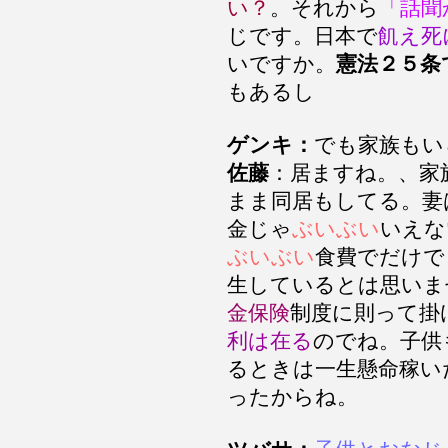
い？
。それから
「話聞
じです。日本で
飢え死
いですか。
憲法２５条
もあるし
ゲンキ：
でも家族もい
佐藤
：居ますね。、家
まま同居もしてる。妻
金じゃ
ぶいぶい
いえな
ぶいぶい
食費でだけで
生しているとは思いま
金保険
制度に則って掛
利は在る
のでね。子供
るときは一生懸命稼い
ったからね。