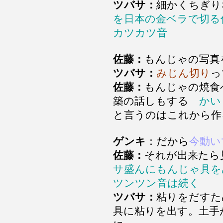
ツバサ：
細かくちぎり
を日本の金ベラで切る
カツカツ音
佐藤：
もんじゃの写真
ツバサ：
みじん切り
佐藤：
もんじゃの焼食
築の話しもする
かい
と言うのはこれから作
ゲンキ
：だから
今動い
佐藤：
それが出来たら
サ盛んにもんじゃ具を
ツンツン音は続く
ツバサ：
粘りをだすた
具に粘りを出す。土手