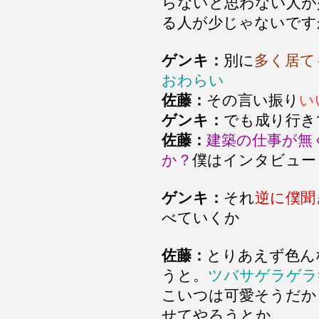
らないと思わない人が
る人が少じゃないです
ゲンキ：
別に
多く居て
おわらい
佐藤：
その言い振り
い
ゲンキ：
でも成り行き
佐藤：
建築の仕事が無
か？
僕はインタビュー
ゲンキ：
それ
逆に僕聞
べていくか
佐藤：
とりあえず色ん
うと。
ツバサゲラゲラ
こいつは可愛そうだか
せてやろうとか