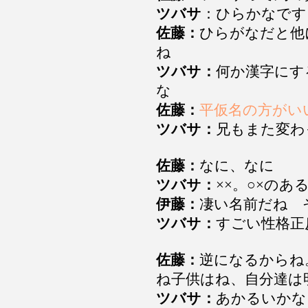
ツバサ
：ひらかなです
佐藤：
ひらがなだと他
ね
ツバサ：
何か漢字にす
な
佐藤：
平仮名の方がい
ツバサ：
兄もまた変わ
佐藤：
なに、なに
ツバサ：
××。○×のある
伊藤：
凄い名前だね 
ツバサ：
すごい性格正
佐藤：
逆になるからね
ね子供はね、自分達は
ツバサ：
あかるいかな