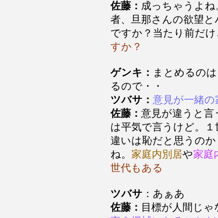
佐藤：
成っちゃうよね
者、旦那さんの欲望と
ですか？当たり前だけ
すか？
ゲンキ：
まとめるのは
るので・・
ツバサ：
意見が一緒の
佐藤：
意見が違うと言
は平気で言うけど。１
違いは恥だと思うのか
ね。
家庭内別居
や
家庭
世代もある
ツバサ
：あぁあ
佐藤：
目標が人間じゃ