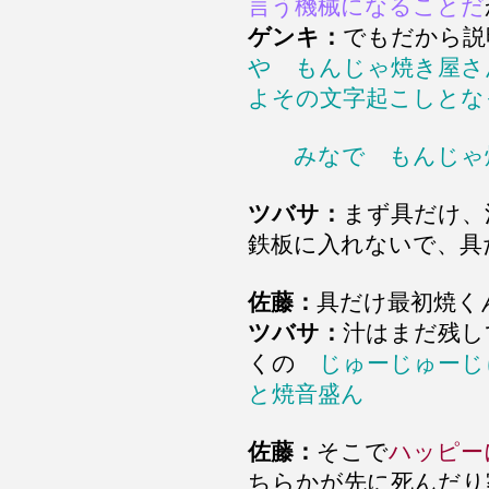
言う機械になることだ
ゲンキ：
でもだから
や
もんじゃ焼き屋さ
よその文字起こしと
みなで もんじゃ
ツバサ：
まず具だけ、
鉄板に入れないで、具
佐藤：
具だけ最初焼く
ツバサ：
汁はまだ残し
くの
じゅーじゅーじ
と焼音盛ん
佐藤：
そこで
ハッピー
ちらかが先に死んだり