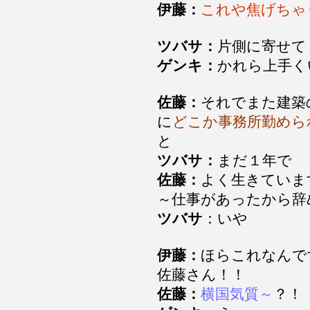
伊藤：
これや焦げちゃ
ツバサ：
片側に寄せて
ゲンキ：
かれら上手く
佐藤：
それでまた建築
に
どこか事務所勤めら
と
ツバサ：
まだ１年で
佐藤：
よく生きていま
～仕事があったから辞
ツバサ
：いや
伊藤：
ほらこれなん
佐藤さん！！
佐藤：
横国気質～
？！