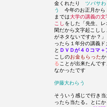
金くれたり
ツバサわ
う
今年のお正月から
までは
大学の講義の文
こし
をした「先生、
閑だから文字起こしし
がネタないですか？」
ったら１年分の講義ド
と
ＤＶＤが４０コマ＋
こしの
お金もらった
か
る
ことが出来たんです
なかったです
伊藤大わらう
そういう感じで行き当
ったら当たる。とにか