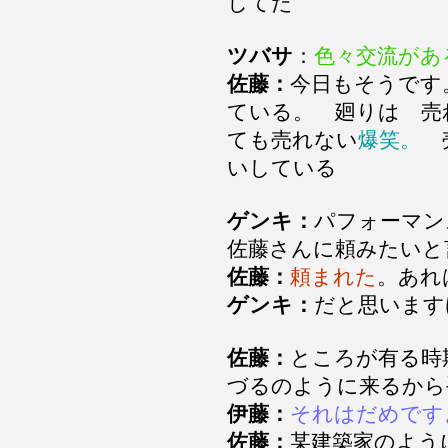
してた
ツバサ
：
色々交流があ
佐藤：
今日もそうです
ている。 廻りは 売
ても売れない
爆笑。
売
いしている
ゲンキ：
パフォーマン
佐藤さんに頼みたいと
佐藤：
頼まれた
。あれ
ゲンキ：
だと思います
佐藤：
ところが有る時
づるのように来るから
伊藤：
それはだめです
佐藤：
某建築家のよう