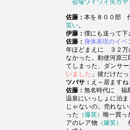
会場ワイワイ矢ガヤ
佐藤：
本を８００部 
笑い
。
伊藤：
僕にも送って下
佐藤：
身体表現のイベ
年ほどまえに ３２万
なかった。勅使河原三
てしまった、ダンサー
いました
」彼だけだっ
ツバサ：
え～居ますね
佐藤：
無名時代に 福
温泉にいっしょに泊ま
じゃないの。売れない
った
（爆笑）
唯一買っ
アのレア物
（爆笑）
俺