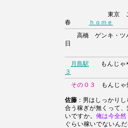
東京 
春
ｈｏｍｅ
高橋 ゲンキ・ツバ
日
月島駅
もんじゃ
３
その０３
もんじゃ
佐藤
：男はしっかりし
合う稼ぎが無くって、
いですか。
俺は今全然
ぐらい稼いでないんだ