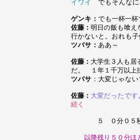
イワイ
でもそんなに
ゲンキ：
でも一杯一杯
佐藤：
明日の飯も喰え
行かないと。おれも子
ツバサ：
ああ～
佐藤：
大学生３人も居
だ。 １年１千万以上
ツバサ
：大変じゃない
佐藤：
大変だったです
続く
５ ０分０５秒 
以降残り５０分ほ