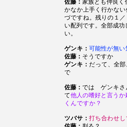
佐藤：
家族とも仲良く
かなか上手く行かない
づですね。残りの１／
い配列です。全部成功
い。
ゲンキ：
可能性が無い
佐藤：
そうですか
ゲンキ：
だって、全部
で
佐藤：
では ゲンキさ
て
他人の嗜好と言うか
くんですか？
ツバサ：
打ち合わせし
佐藤：
判る？