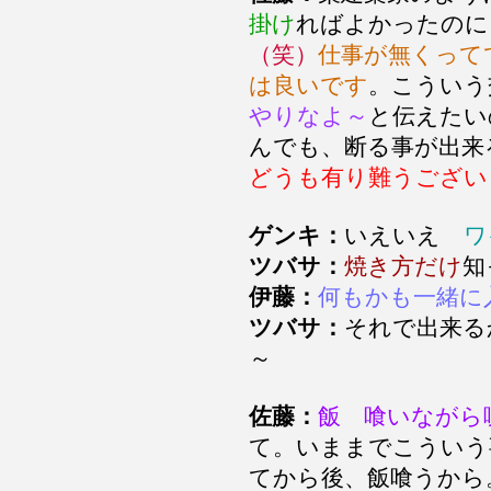
掛け
ればよかったのに
（笑）
仕事が無くって
は良いです
。こうい
やりなよ～
と伝えたい
んでも、断る事が出来
どうも有り難うござい
ゲンキ：
いえいえ
ワ
ツバサ：
焼き方だけ
知
伊藤：
何もかも一緒に
ツバサ：
それで出来る
～
佐藤：
飯 喰いながら
て。いままでこういう
てから後、飯喰うから