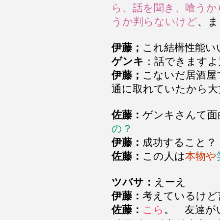
ら、話を聞き、喰うか
うか判らないけど
、ま
伊藤；
これ結構性能い
ゲンキ
：話できますよ
伊藤；
こないだ居酒屋
通に取れていたから大
佐藤：
ゲンキさんて面
の？
伊藤：
成功すること？
佐藤：
この人は
本物や
ツバサ：
えーえ
伊藤：
考えているけど
佐藤：
こら
。 友達が