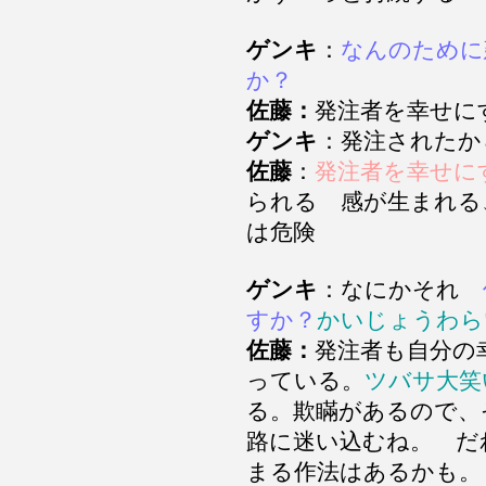
ゲンキ
：
なんのために
か？
佐藤：
発注者を幸せに
ゲンキ
：発注されたか
佐藤
：
発注者を幸せに
られる 感が生まれる
は危険
ゲンキ
：なにかそれ
佐
すか？
かいじょうわら
佐藤：
発注者も自分の
っている。
ツバサ大
る。欺瞞があるので、
路に迷い込むね。 だ
まる作法はあるかも。