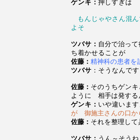
ゲンキ：
押しすぎは 
もんじゃやさん混ん
よそ
ツバサ：
自分で治って
ち着かせることが
佐藤：
精神科の患者を
ツバサ
：そうなんです
佐藤：
そのうちゲンキ
ように 相手は発する
ゲンキ：
いや違います
が 御施主さんの口か
佐藤：
それを整理して
ツバサ：
うん～そうね