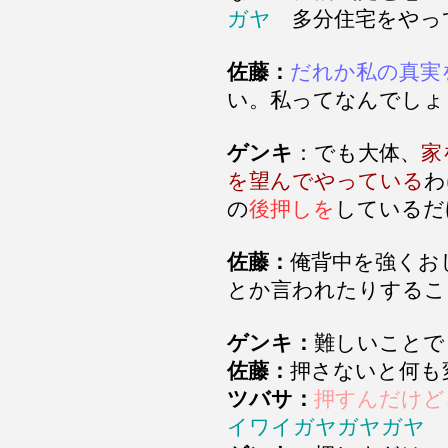
ガヤ
多分住宅をやっ
佐藤：
だれか私の真実
い。私ってなんでしょ
ゲンキ
：でも大体、
家
を望んでやっている
わ
の
後押しを
しているだ
佐藤：
俺背中を強くお
とか言われたりするこ
ゲンキ：
難しいことで
佐藤：
押さないと何も
ツバサ：
押すんだけど
イワイガヤガヤガヤ