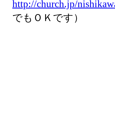
http://church.jp/nishika
でもＯＫです）