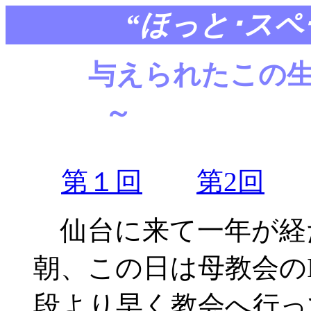
“ほっと･ス
与えられたこの
～ 
第１回
第2回
仙台に来て一年が経
朝、この日は母教会の
段より早く教会へ行っ