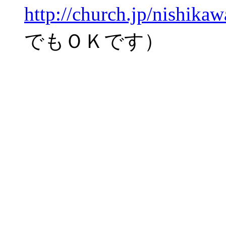
http://church.jp/nishika
でもＯＫです）