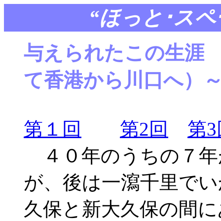
“ほっと･ス
与えられたこの生涯
て香港から川口へ）
第１回
第2回
第3
４０年のうちの７年
が、後は一瀉千里でい
久保と新大久保の間に