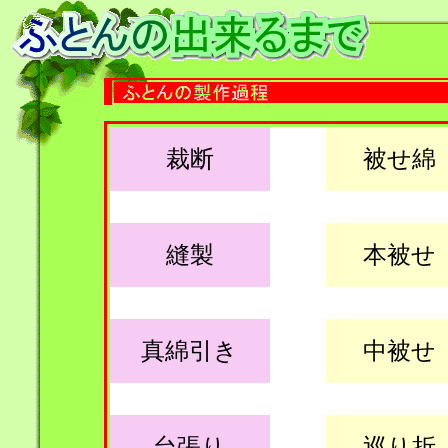
裁断
被せ綿
縫製
本被せ
真綿引き
中被せ
台張り
巡り折