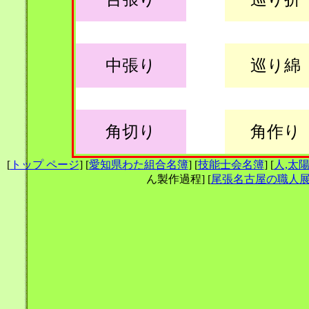
中張り
巡り綿
角切り
角作り
[
トップ ページ
] [
愛知県わた組合名簿
] [
技能士会名簿
] [
人,太
ん製作過程] [
尾張名古屋の職人