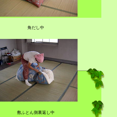
角だし中
敷ふとん側裏返し中