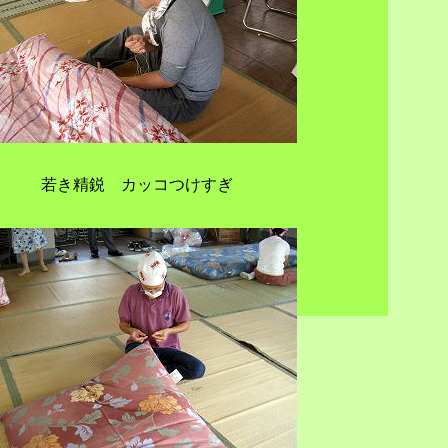
若き精鋭 カッコつけすぎ