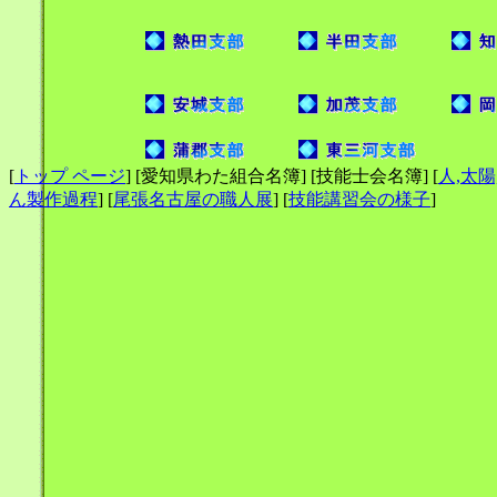
[
トップ ページ
] [愛知県わた組合名簿] [技能士会名簿] [
人,太
ん製作過程
] [
尾張名古屋の職人展
] [
技能講習会の様子
]