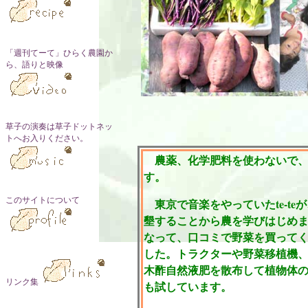
「週刊てーて」ひらく農園か
ら、語りと映像
草子の演奏は草子ドットネッ
トへお入りください。
農薬、化学肥料を使わないで、
す。
このサイトについて
東京で音楽をやっていたte-t
墾することから農を学びはじめ
なって、口コミで野菜を買って
した。トラクターや野菜移植機
木酢自然液肥を散布して植物体
リンク集
も試しています。