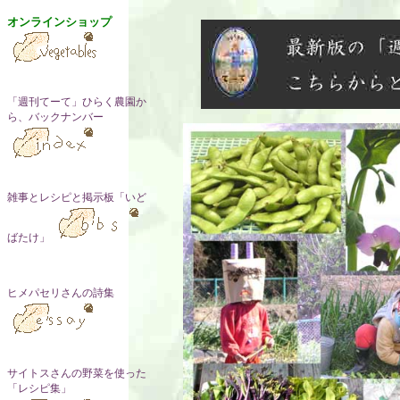
オンラインショップ
「週刊てーて」ひらく農園か
ら、バックナンバー
雑事とレシピと掲示板「いど
ばたけ」
ヒメパセリさんの詩集
サイトスさんの野菜を使った
「レシピ集」