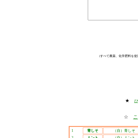
(すべて農薬、化学肥料を使
★
☆
こ
1
青しそ
（自）青しそ
2
ミント
（自）ミント