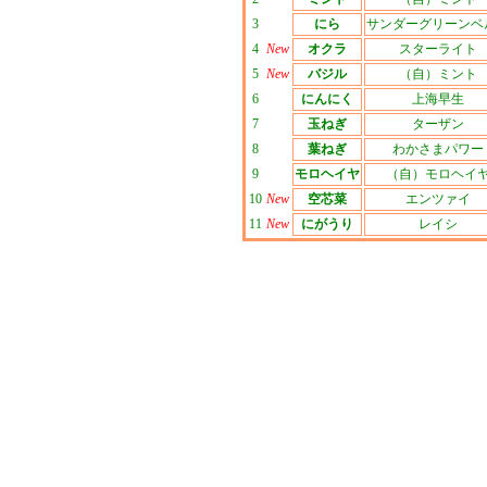
3
にら
サンダーグリーンベ
4
New
オクラ
スターライト
5
New
バジル
（自）ミント
6
にんにく
上海早生
7
玉ねぎ
ターザン
8
葉ねぎ
わかさまパワー
9
モロヘイヤ
（自）モロヘイ
10
New
空芯菜
エンツァイ
11
New
にがうり
レイシ