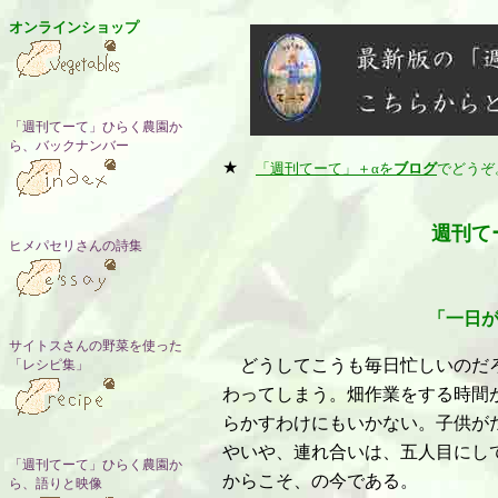
オンラインショップ
「週刊てーて」ひらく農園か
ら、バックナンバー
★
「週刊てーて」＋αを
ブログ
でどうぞ
週刊て
ヒメパセリさんの詩集
「一日
サイトスさんの野菜を使った
どうしてこうも毎日忙しいのだろ
「レシピ集」
わってしまう。畑作業をする時間
らかすわけにもいかない。子供が
やいや、連れ合いは、五人目にし
「週刊てーて」ひらく農園か
からこそ、の今である。
ら、語りと映像