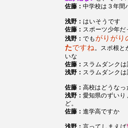
佐藤：
中学校は３年間
浅野：
はいそうです
佐藤：
スポーツ少年だ
がりがり
浅野：
でも
た
ですね
。スポ根と
いな
佐藤：
スラムダンクは
浅野：
スラムダンクは
佐藤：
高校はどうなっ
浅野：
愛知県のずいり
ど。
佐藤：
進学高ですか
浅野：
言ってしまえば