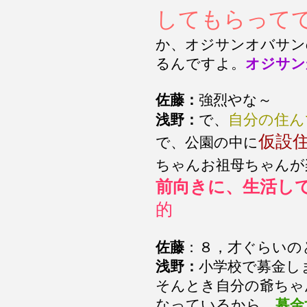
してもらって
か、オジサンオバサン
るんですよ。
オジサン
佐藤：
強烈やな～
自分の住ん
浅野：
で、
仮設
で、公園の中に
ちゃんお祖母ちゃんが
前向きに、生活し
的
佐藤
：８，才ぐらいの
浅野：
小学校で募金し
そんとき自分の爺ちゃ
なっているから、
募金