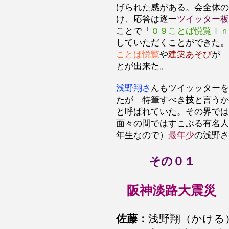
げられた感がある。会全体の
け、応答は逐一
ツイッター板
ことで「
０９ことば悦覧ｉｎ
していただくことができた。
ことば悦覧
や
建築あそび
が 
とが出来た。
浅野翔さ
んもツイッッターを
たが 特筆すべき
技
と言うか
と呼ばれていた。その界では
面々の間ではすこぶる有名人
年生なので）
最年少
の浅野さ
その０１
阪神淡路大震災
佐藤：
浅野翔（かける