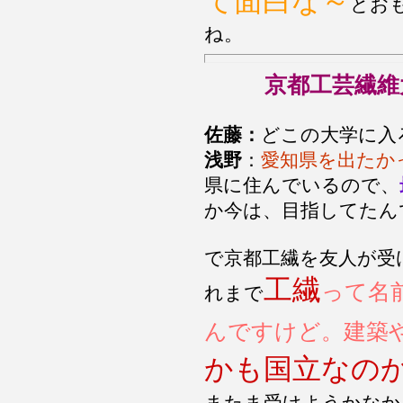
て面白な～
とお
ね。
京都工芸繊維
佐藤：
どこの大学に入
浅野
：
愛知県を出たか
県に住んでいるので、
か今は、目指してたん
で京都工繊を友人が受
工繊
って名
れまで
んですけど。建築
かも国立なの