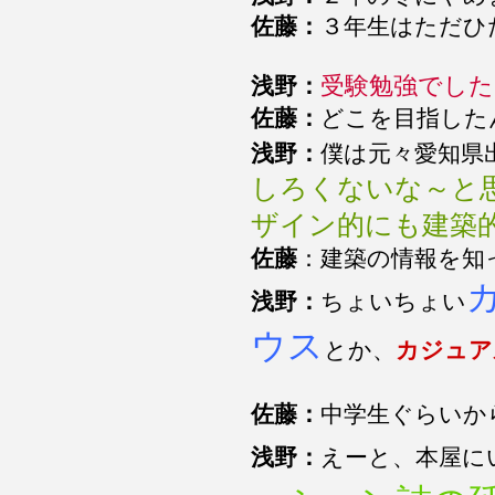
佐藤：
３年生はただひ
受験勉強でした
浅野：
佐藤：
どこを目指した
浅野：
僕は元々愛知県
しろくないな～と
ザイン的にも建築
佐藤
：建築の情報を知
浅野：
ちょいちょい
ウス
とか、
カジュア
佐藤：
中学生ぐらいか
浅野：
えーと、本屋に