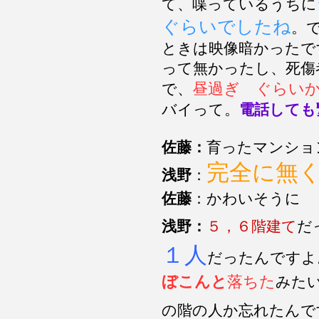
て、喋っているうちに
ぐらいでしたね
。
ときは映像暗かったで
って無かったし、死傷
昼過ぎ ぐらい
で、
バイって。
電話しても
佐藤：
育ったマンショ
完全に無
浅野
：
佐藤
：かわいそうに
浅野：
５，６階建て
だ
１人
だったんですよ
ぼこんと
落ちた
みた
の階の人か忘れたんで