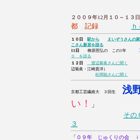
２００９年12月１０～１３
都 記録
ｈ
１０日
駅から
えいぞうさんの家
こ
さん
新居を語る
11日
柳原照弘の この1年
０ を語る
１２日
渡辺菊眞さんに聞く
辺菊眞・江崎貴洋）
松岡聡さんに聞く
浅
京都工芸繊維大 ３回生
い！
」
その
３
「
０９年 じゅくりの会 ｉ