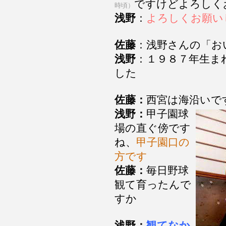
ですけどよろしく
時頃）
浅野
：
よろしくお願い
佐藤
：浅野さんの「お
浅野
：１９８７年生ま
した
佐藤：
西宮は海沿いで
浅野：
甲子園球
場の直ぐ傍です
ね、
甲子園口の
方です
佐藤：
毎日野球
観て育ったんで
すか
浅野：
観てなか