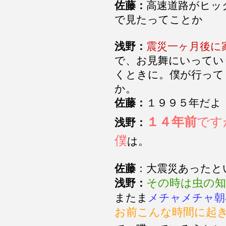
佐藤：
高速道路がヒッ
で見たってことか
浅野：
震災一ヶ月後に
で、お見舞にいってい
くときに。僕が行って
か。
佐藤：
１９９５年だよ
１４年前
です
浅野：
僕
は。
佐藤
：大震災あったと
その時は虫の
浅野：
またま
メチャメチャ朝
お前こんな時間に起