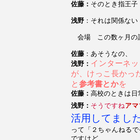
佐藤：
そのとき指王子
浅野
：それは関係ない
会場 この数ヶ月
佐藤
：あそうなの、
インターネッ
浅野：
が、けっこ長かっ
と
参考書とか
を
佐藤：
高校のときは日
浅野：
そうですね
アマ
活用してまし
って「２ちゃんねるで
ですけど。