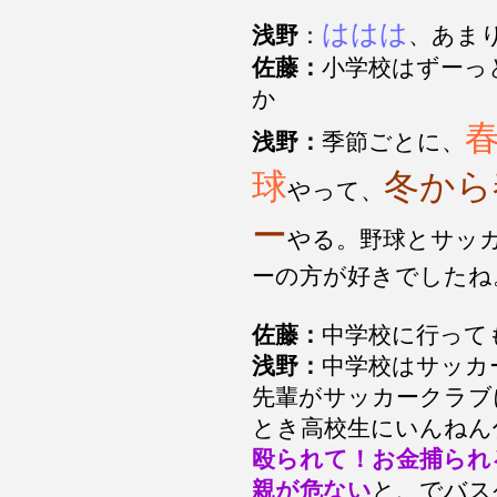
ははは
浅野
：
、あま
佐藤：
小学校はずーっ
か
浅野：
季節ごとに、
球
冬から
やって、
ー
やる。野球とサッ
ーの方が好きでしたね
佐藤：
中学校に行って
浅野：
中学校はサッカ
先輩がサッカークラブ
とき高校生にいんねん
殴られて！お金捕られ
親が危ない
と、でバス