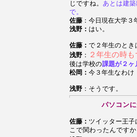
じですね。
あとは建築
で。
佐藤
：今日現在大学３
浅野：
はい。
佐藤：
で２年生のとき
２年生の時も
浅野
：
後は学校の
課題が２ヶ
松岡：
今３年生なわけ
浅野
：そうです。
パソコン
佐藤：
ツイッター王子
こで関わったんですか