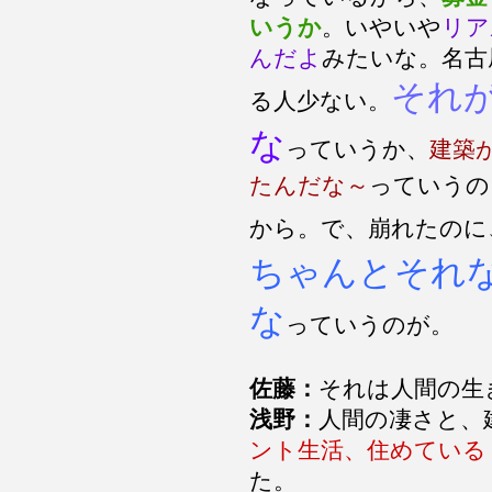
いうか
。いやいや
リア
んだよ
みたいな。名古
それ
る人少ない。
な
っていうか、
建築
たんだな～
っていうの
から。で、崩れたのに
ちゃんとそれ
な
っていうのが。
佐藤：
それは人間の生
浅野：
人間の凄さと、
ント生活、住めている
た。