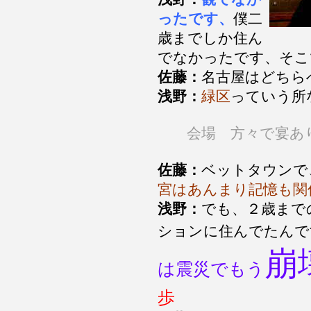
ったです、
僕二
歳までしか住ん
でなかったです、そこ
佐藤：
名古屋はどちら
浅野：
緑区
っていう所
会場 方々で宴あ
佐藤：
ベットタウンで
宮はあんまり記憶も関
浅野：
でも、２歳まで
ションに住んでたんで
崩
は震災でもう
歩