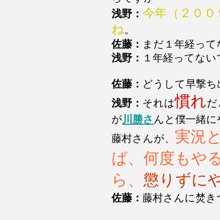
今年（２００
浅野：
ね
。
佐藤：
まだ１年経って
浅野：
１年経ってない
佐藤：
どうして早撃ち
慣れ
浅野：
それは
だ
が
川勝さ
んと僕一緒に
実況
藤村さんが、
ば、何度もや
ら、
懲りずに
佐藤：
藤村さんに焚き