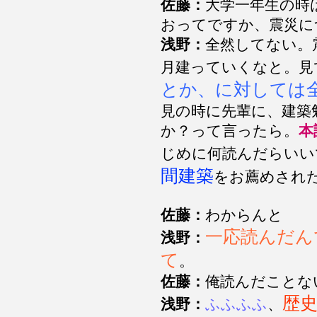
佐藤：
大学一年生の時
おってですか、震災に
浅野：
全然してない。
月建っていくなと。見
とか、に対しては
見の時に先輩に、建築
か？って言ったら。
本
じめに何読んだらいい
間建築
をお薦めされ
佐藤：
わからんと
一応読んだん
浅野：
て
。
佐藤：
俺読んだことな
歴
浅野：
ふふふふ
、