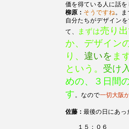
価を得ている人に話を
柳原：
そうですね
。ま
自分たちがデザインを
売り出
まずは
て、
か、デザイン
り、
違いを
ま
という。
受け
めの、３日間
す
。なので
一切大阪
佐藤：
最後の日にあっ
１５：０６