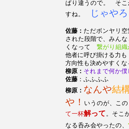
ぱり違うので。 そこ
じゃやろ
すね。
佐藤：
ただボンヤリ空
された段階で、みんな
くなって
繋がり組織
他者に呼び掛ける力も
方向性も決めやすくな
柳原：
それまで何か僕
佐藤
：ふふふふ
なんや
結
柳原：
や！
いうのが、この
解って
て一杯
。そこ
なる呑み会やったの、