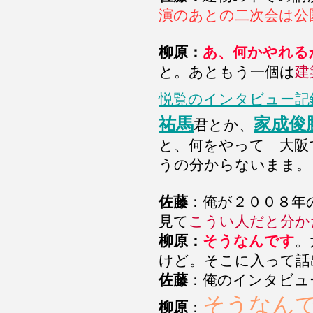
演のあとの二次会は公
柳原：
あ、何かやれる
と。あともう一個は
建
悦覧のインタビュー記
祐馬
家成俊
君とか、
と、何をやって 大阪
うの分からないまま。
佐藤
：俺が２００８年
見て
こうい人だと分か
柳原：
そうなんです
。
けど。そこに入って話
佐藤
：俺のインタビュ
そうなん
柳原
：