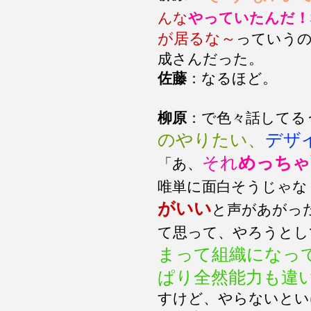
んな
やっていたんだ！
が居るな～
っていう
成さんだった。
佐藤
：なるほど。
柳原
：で色々話してる
のやりたい、
デザ
それ
めっちゃ
「あ、
唯単に面白そうじゃな
がいい
と声があがっ
て思って、やろうとし
まって組織になっ
ぱり全然能力も違
すけど、やらないとい