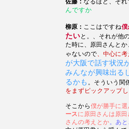
佐藤：
なるほど、それ
んですか
柳原：
ここはですね
僕
たい
と。、それが他
た時に、原田さんとか
ゃないので
、中心に考
が大阪で話す状況
みんなが興味出る
るかも
。そういう関
をまずピックアップし
そこから
僕が勝手に選
ース
に原田さんは原田
さんの考えとか
。あと