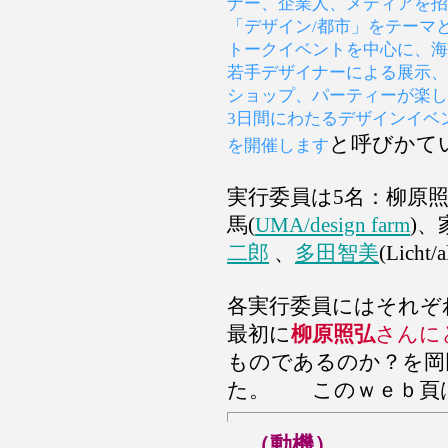
ナー、企業人、メディアを招
「デザイン/都市」をテーマ
トークイベントを中心に、海
若手デザイナーによる展示、
ショップ、パーティーが楽し
3日間にわたるデザインイベ
と呼びかて
を開催します
実行委員は5名：柳原照
馬(
UMA/design farm
)、
二郎
、
多田智美
(Lich
各実行委員にはそれぞ
最初に
柳原照弘
さんに
ものであるのか？を岡
た。 このｗｅｂ頁
（動機）