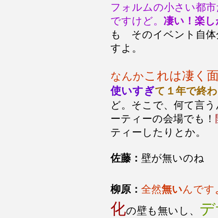
フォルムの小さい都市
ですけど。
凄い！楽し
も そのイベント自体
すよ。
これは凄く
なんか
使いすぎ
て１年で終
ど。そこで、何て言う
ーティーの会場でも！
ティーしたりとか。
佐藤：
壁が無いのね
柳原：
全然
無い
んです
化
デ
の壁も無いし、