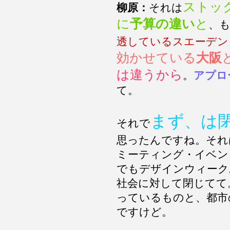
ストッ
柳原：
それは
に
予算の違い
と
、
透しているスエーデン
効かせている
大阪
は違うから
。
アプロ
て。
まず、は
それで
思ったんですね。それ
ミーティング・イベン
でもデザインウィーク
社会に対して閉じてて
っているものと、都市
ですけど。