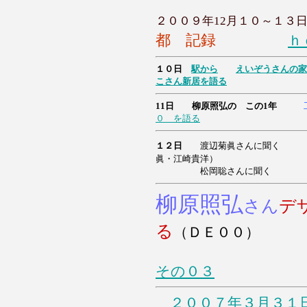
２００９年12月１０～１３
都 記録
ｈ
１０日
駅から
えいぞうさんの家
こ
さん
新居を語る
11日 柳原照弘の この1年
０ を語る
１２日
渡辺菊眞さんに聞く
眞・江崎貴洋）
松岡聡さんに聞く
柳原照弘
さん
デ
る
（ＤＥ００）
その０３
２００７年３月３１