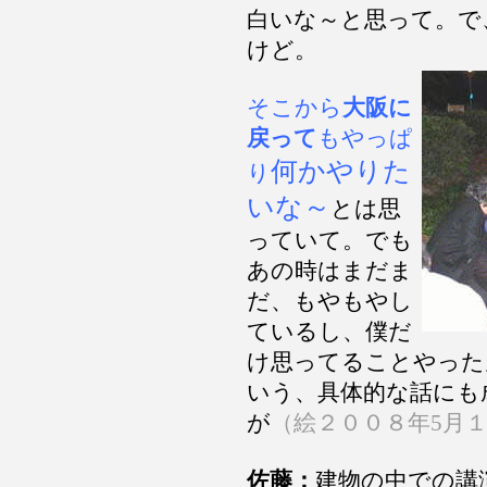
白いな～と思って。で
けど。
そこから
大阪に
戻って
もやっぱ
何かやりた
り
いな～
とは思
っていて。でも
あの時はまだま
だ、もやもやし
ているし、僕だ
け思ってることやった
いう、具体的な話にも
が
（絵２００８年5月
佐藤：
建物の中での