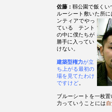
佐藤：
靱公園で飯くい
ルーシート敷いた所
に
ンティアでやっ
ている テント
の中に僕たちが
勝手に入ってい
けない。
建築型権力
が立
ち上がる最初の
場を見てたわけ
ですけど
。
ブルーシートを一枚置
力っていうことには
自