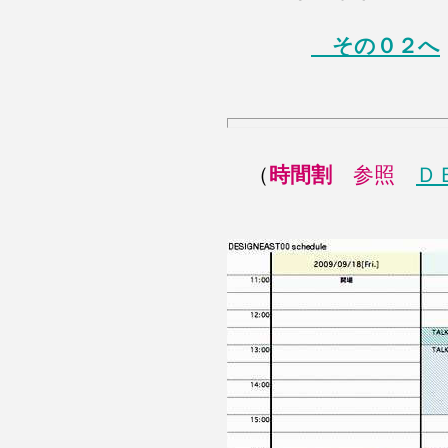
その０２へ
（
時間割
参照
Ｄ