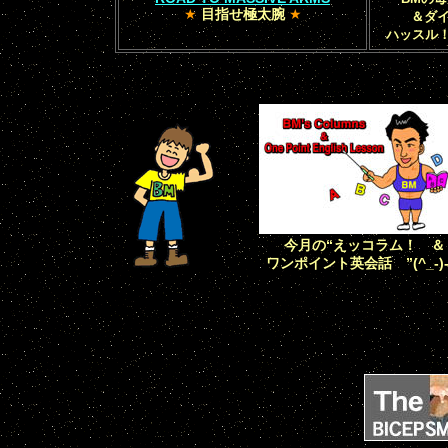
★
目指せ極太腕
★
＆ダ
ハッスル！
今月の“えッコラム！ ＆
ワンポイント英会話 ”(^_-)