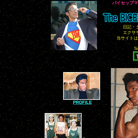
バイセップマ
日記・
エクサ
当サイトは
S
PROFILE