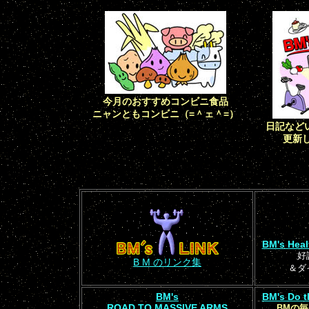
今月のおすすめコンビニ食品
ニャンともコンビニ（=＾ェ＾=）
日記など
更新し
BM's Heal
好
B M のリンク集
＆ダ
BM's
BM's Do 
ROAD TO MASSIVE ARMS
BMの