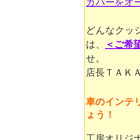
カバーをオ
どんなクッ
は、
＜ご希
せ。
店長ＴＡＫ
車のインテ
ょう！
工房オリジ