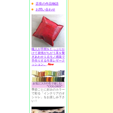
店長の作品物語
お問い合わせ
職人が手間をたっぷりか
けて表情がちがう革を繋
ぎあわせ１点モノ感覚で
手作りする牛革レザーク
ッション。
季節ごとに好みのカラー
で彩る「インテリアのオ
シャレ」をお楽しみ下さ
い！