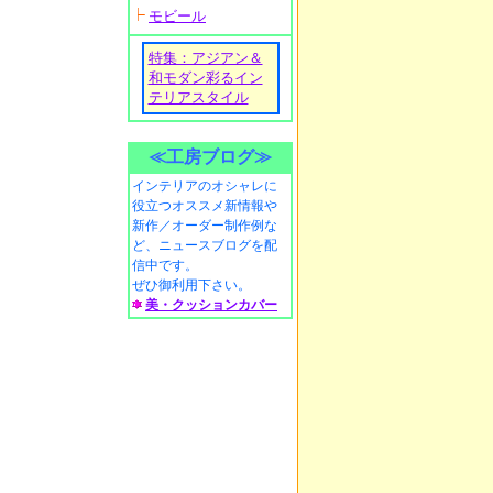
モビール
特集：アジアン＆
和モダン彩るイン
テリアスタイル
≪工房ブログ≫
インテリアのオシャレに
役立つオススメ新情報や
新作／オーダー制作例な
ど、ニュースブログを配
信中です。
ぜひ御利用下さい。
美・クッションカバー