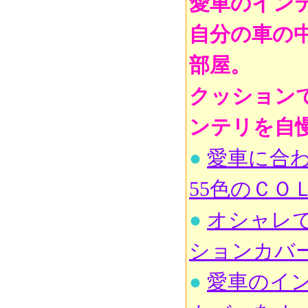
愛車のイン
自分の車の
部屋。
クッション
ンテリを自
●
愛車に合
55色のＣ
●
オシャレ
ションカバ
●
愛車のイ