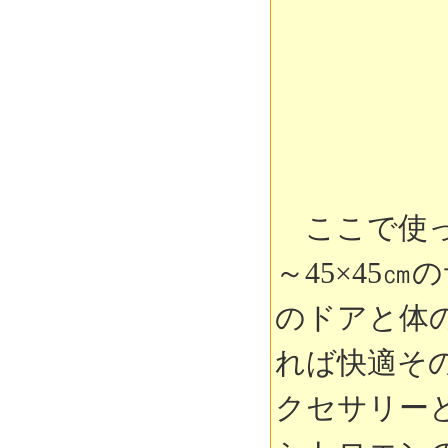
ここで使って
～45×45
のドアと体
れば快適そ
クセサリー