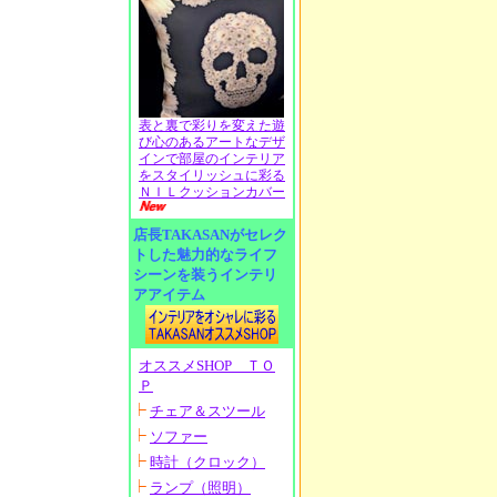
表と裏で彩りを変えた遊
び心のあるアートなデザ
インで部屋のインテリア
をスタイリッシュに彩る
ＮＩＬクッションカバー
店長TAKASANがセレク
トした魅力的なライフ
シーンを装うインテリ
アアイテム
オススメSHOP ＴＯ
Ｐ
チェア＆スツール
ソファー
時計（クロック）
ランプ（照明）