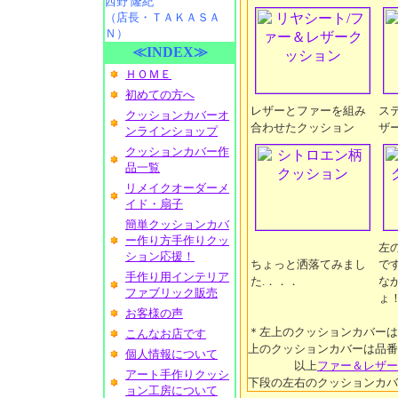
西野 隆紀
（店長・ＴＡＫＡＳＡ
Ｎ）
≪INDEX≫
ＨＯＭＥ
初めての方へ
レザーとファーを組み
ス
クッションカバーオ
合わせたクッション
ザ
ンラインショップ
クッションカバー作
品一覧
リメイクオーダーメ
イド・扇子
簡単クッションカバ
ー作り方手作りクッ
左
ション応援！
ちょっと洒落てみまし
で
手作り用インテリア
た.．．．
な
ファブリック販売
ょ
お客様の声
＊左上のクッションカバーは、
こんなお店です
上のクッションカバーは品番51
個人情報について
以上
ファー＆レザー
アート手作りクッシ
下段の左右のクッションカバ
ョン工房について