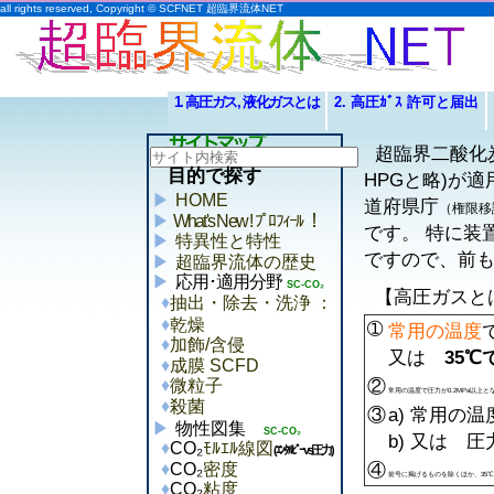
all rights reserved, Copyright © SCFNET 超臨界流体NET
1. 高圧ガス, 液化ガスとは
2. 高圧ｶﾞｽ 許可と届出
超臨界二酸化
目的で探す
HPGと略)が
HOME
道府県庁
（権限移
What's New ! ﾌﾟﾛﾌｨｰﾙ ！
です。 特に装
特異性と特性
ですので、前
超臨界流体の歴史
応用･適用分野
SC-CO₂
【高圧ガスと
抽出・除去・洗浄 ：
乾燥
➀
常用の温度
加飾/含侵
又は
35℃
成膜 SCFD
②
微粒子
常用の温度で圧力が0.2MPa以上と
殺菌
③
a) 常用の温
物性図集
SC-CO₂
b) 又は 圧
CO₂
ﾓﾙｴﾙ線図
(ｴﾝﾀﾙﾋﾟｰvs圧力)
④
CO₂
密度
前号に掲げるものを除くほか、35℃
CO₂
粘度