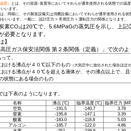
温度
」とは、その容器･装置等においてそれらが通常使用される状態での温度
をいいます。
は、同様に、その製造設備又は消費設備においてそれらが通常使用される状
)をいいます。一般に、設計圧力 > 常用圧力 > 運転圧力の関係となります。
素CO₂は20℃で、5.6MPaGの蒸気圧を示し、上
が必要となります。
は】
高圧ガス保安法関係 第２条関係（定義）」で次のよ
って、
おける沸点が４０℃以下のもの
（大気圧中に放出された場合ほぼ
おける沸点が４０℃を超える液体が、その沸点以上で、且
の状態にある場合のもの
は下表のようになります。
名称
沸点 [℃]
臨界温度 [℃]
臨界圧力 [MP
空気
-191.5
-140.7
3.78
窒素
-195.8
-147.1
3.39
酸素
-183.0
-118.8
5.03
アルゴン
-185.7
-122.0
4.86
水素
-252
-239.9
1.30