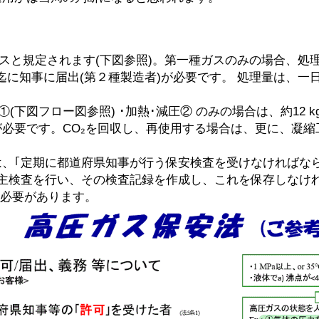
スと規定されます(下図参照)。第一種ガスのみの場合、処理量
迄に知事に届出(第２種製造者)が必要です。 処理量は、一
(下図フロー図参照) ･加熱･減圧② のみの場合は、約12 kg-
必要です。CO₂を回収し、再使用する場合は、更に、凝縮
｢定期に都道府県知事が行う保安検査を受けなければならない
主検査を行い、その検査記録を作成し、これを保存しなければ
る必要があります。