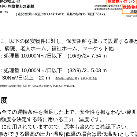
に、以下の保安物件に対し、保安距離を取って設置する事
園、病院、老人ホーム、福祉ホーム、マーケット他、
0,000N㎥/日以下 (16/3)√2= 7.54 m
0,000N㎥/日以下 (32/9)√2= 5.03 m
30N㎥/日以上 20 m
危険物の規制に関する規則第12条
危険物の規制に関する技術上の基準の細目を定める告示第32条
温度
る全ての運転条件を満足した上で、安全性を損なわない範
的強度を決定する時に用いる圧力、温度です。
うに使用されていますので、原本も含めてご確認下さい。
事ができる最高の圧力･温度(低温の場合は最低温度)として