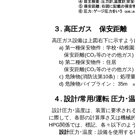
３. 高圧ガス 保安距離
高圧ガス設備は上図右下に示すよう
a) 第一種保安物件：学校･幼稚
保安距離(CO₂等のその他ガス)：処理量 1
b) 第二種保安物件：住居
保安距離(CO₂等のその他ガス)：処理量 1
c) 危険物(消防法第10条)：処理量 
d) 危険物パイプライン： 35m
４. 設計/常用/運転 圧力･
設計圧力･温度は、装置に要求され
に際して、各部の計算厚さ又は機械
HPG関係では、標記、各々以下のよ
設計
圧力･温度：設備を使用する