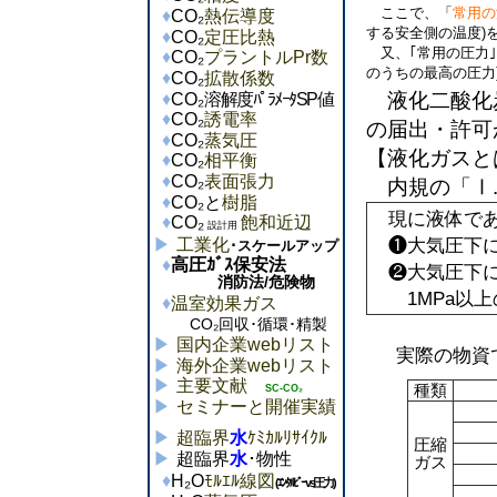
ここで、「
常用の
CO₂
熱伝導度
する安全側の温度)
CO₂
定圧比熱
又、｢常用の圧力｣
CO₂
プラントルPr数
のうちの最高の圧力
CO₂
拡散係数
液化二酸化炭
CO₂
溶解度ﾊﾟﾗﾒｰﾀSP値
CO₂
誘電率
の届出・許可
CO₂
蒸気圧
【液化ガスと
CO₂
相平衡
CO₂
表面張力
内規の「Ⅰ.
CO₂と
樹脂
現に液体であ
CO₂
飽和近辺
設計用
❶大気圧下に
工業化
･スケールアップ
高圧ｶﾞｽ保安法
❷大気圧下に
消防法/危険物
1MPa以上
温室効果ガス
CO₂回収･循環･精製
国内企業webリスト
実際の物資で
海外企業webリスト
主要文献
種類
SC-CO₂
セミナーと開催実績
超臨界
水
ｹﾐｶﾙﾘｻｲｸﾙ
圧縮
超臨界
水
･物性
ガス
H₂O
ﾓﾙｴﾙ線図
(ｴﾝﾀﾙﾋﾟｰvs圧力)