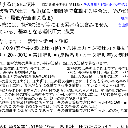
定するために使用
(特定設備検査規則第11条と
その運用と解釈(令和6年4/26版
状態での圧力･温度(脈動･制御等で
変動
する場合は、その変
 or 最低)安全側の温度)
一般則
状態には、操作の誤り等による異常時は含みません。
富山
ている、基本となる運転圧力･温度
ます： 設計 > 常用 > 運転
0.9 (安全弁の吹止圧力他)
>
常用圧力 = 運転圧力 x 脈
20～30℃
>
常用温度 = (運転温度+ヒータ温度差) x 制
耐圧･気密試験の基準圧力が特定設備と高圧ガス設備で異なります。
5倍(気体)以上ですが基準圧力は：
気密試験は基準圧力以上ですが基準
設備検査規則第34条
・特定設備検査規則：設計圧力 @ 
高圧ガス保安規則第6条1項11号
高圧ガス設備 ：常用の圧力 @ 一
の最大の圧力(設計圧力)｢設計上の最大強度｣に対し十分な安全率がある事を
最大負荷｣に対し 設備が安全に稼働できる事を前提としていると考えられます。
1号に｢液体を使用することが困難であると認められるときは、常用の圧力の
。 この困難の内容は未確認ですが、例示基準7項の1.2には、｢やむを得ない
す。但し、安全確保のために、以下の制約があります：
継手（配管及び導管にあっては、その設置場所で溶接を行った外径 160ｍｍ
溶接部の全長（管にあっては、溶接部の全長の 20％以上）
管の周継手に係る溶接部であって、その
設置場所
で溶接を行ったもののうち放
第6条第1項18号 19号：温度計、圧力計を設ける → 細目