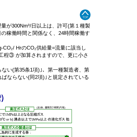
が300Nm³/日以上は、許可(第１種製
日の稼働時間と関係なく、24時間稼働す
CO₂/ HrのCO₂供給量=流量に該当し
工程③ が加算されますので、更に小さ
(第35条1項)｣、第一種製造者、第
ならない(同2項)｣と規定されている