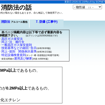
更新日:2026.02.16/Rev.8 by SCFNET
と消防法の話
合性が取れない場合もあります。自ら検証して御使用下さい。
. 消防法
7. 防爆 (工事中)
アルコール類他
本ページ掲載内容は以下等で必ず最新内容を
御確認下さい。
(以下リンクは20250428現在です)
・
高圧ガス保安法
・
同上･法 施行令
・
一般高圧ガス保安規則
・
技術基準などの細目･告示
(令和2年8/6版)
・
同上･規則 関係例示基準
(令和3年2/22版)
・
特定設備検査規則
(タンク･槽･容器類設計時遵守基準)
・
運用及び解釈
保安法関連の
(内規:令和6年版)
1MPa以上
であるもの、
力が
0.2MPa以上
であるもの、
酸化エチレン