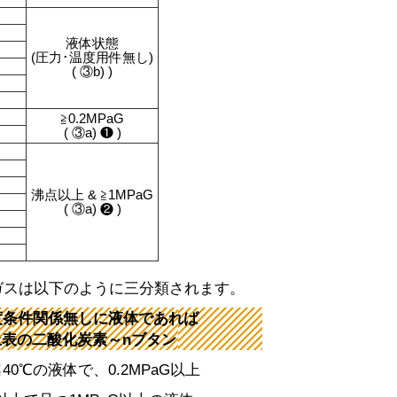
液体状態
(圧力･温度用件無し)
( ③b) )
≧0.2MPaG
( ③a) ❶ )
沸点以上 & ≧1MPaG
( ③a) ❷ )
ガスは以下のように三分類されます。
温度条件関係無しに液体であれば
の二酸化炭素～nブタン
40℃の液体で、0.2MPaG以上