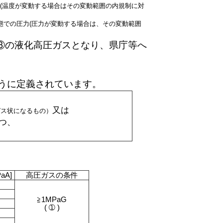
(温度が変動する場合はその変動範囲の内規制に対
態での圧力(圧力が変動する場合は、その変動範囲
記③の液化高圧ガスとなり、県庁等へ
うに定義されています。
又は
ガス状になるもの）
つ、
aA]
高圧ガスの条件
≧1MPaG
( ➀ )