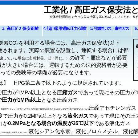
工業化 / 高圧ガス保安法
全体観把握目的で色々な公表情報を基に作成しているため、整
3. 高圧ｶﾞｽ 保安距離
4. 設計/常用/運転 圧力･温度
5. 可燃性ガス、毒性ガス
6
炭素CO₂を利用する場合には、高圧ガス保安法(以下
適用されます。実際の装置を設置し、運転する場合には都
の許可・届出などが必要
譲している場合は市町村長。以下同じ。）
置が大きい場合には、運転するための法的資格者が必要
もっての受験等の準備が必要になります。
は】 HPG第二条で以下のように規定されています。
で圧力が1MPa以上となる
圧縮ガス
であって現にその圧力が
で圧力が1MPa以上
となる圧縮ガス
圧縮アセチレンガス
なる圧縮アセチレンガスであって現にその圧力が0.2MPa以上であるもの又は15℃で圧力が0.2MPa以上となる
度で圧力が0.2MPa以上となる
液化ガス
であって現にその圧
力が
0.2MPaとなる場合の温度が35℃以下
である液化ガス
液化シアン化水素、液化ブロムメチル、液化
で0MPaを超える液化ガスのうち、