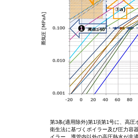
第3条(適用除外)第1項第1号に、
衛生法に基づくボイラー及び圧力容器
イラー、導管内以外の高圧熱水が非