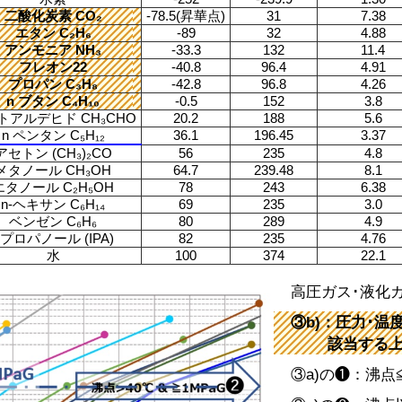
二酸化炭素 CO₂
-78.5(昇華点)
31
7.38
エタン C₂H₆
-89
32
4.88
アンモニア NH₃
-33.3
132
11.4
フレオン22
-40.8
96.4
4.91
プロパン C₃H₈
-42.8
96.8
4.26
n ブタン C₄H₁₀
-0.5
152
3.8
トアルデヒド CH₃CHO
20.2
188
5.6
n ペンタン C₅H₁₂
36.1
196.45
3.37
アセトン (CH₃)₂CO
56
235
4.8
メタノール CH₃OH
64.7
239.48
8.1
エタノール C₂H₅OH
78
243
6.38
n-ヘキサン C₆H₁₄
69
235
3.0
ベンゼン C₆H₆
80
289
4.9
2プロパノール (IPA)
82
235
4.76
水
100
374
22.1
高圧ガス･液化
③b)：圧力･
該当する上表
③a)の❶：沸点≦