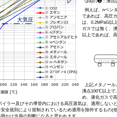
③a)の❷：沸点
例えば、nペンタ
であれば、高圧
は、0.2MPa
ガスでは無く、沸点
以上であれば、
上記メタノールと
沸点100℃以上で
め、液化ガスで高
高圧ボイラー及びその導管内における高圧蒸気は、適用しない
安全規則により規制されているため適用を除外するもの(他
適用かは当局の判断になると思われます。