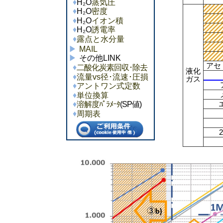
H₂O
蒸気圧
H₂O
密度
H₂O
イオン積
H₂O
誘電率
露点と水分量
MAIL
その他LINK
アセ
二酸化炭素回収･除去
液化
流量vs径･流速･圧損
ガス
アントワン式定数
単位換算
溶解度ﾊﾟﾗﾒｰﾀ
(SP値)
周期表