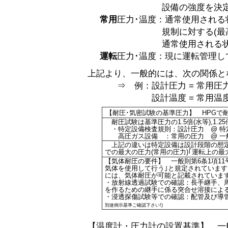
設備の強度を決
常用
圧力･温度：通常使用される
規制に対する(最高
通常使用される
運転
圧力･温度：現に運転管理し
上記より、一般的には、次の関係となり
⇒ 例：設計圧力 = 常用圧力 / 
設計温度 = 常用温度 + 
【耐圧･気密試験の基準圧力】 HPGで
耐圧試験は基準圧力の1.5倍(水等),1.2
・特定設備検査規則：設計圧力 @ 特定
高圧ガス設備 ：常用の圧力 @ 一般
上記の違いは特定設備は設計段階の想定
での最大の圧力(常用の圧力)｢運転上の
【気体耐圧の要件】 一般則第6条1項1
気体を使用して行う｣と規定されています
には、気体耐圧が可能と記載されていま
・放射線透過試験での確認：長手継手、周
を作るための継手に係る突合せ溶接による
・浸透探傷試験等での確認：配管及び導
別途例示基準ご確認下さい!)
【温度計・圧力計の設置基準】 一般則