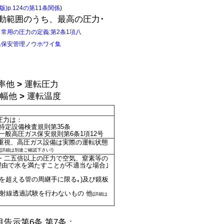
)p.124の第11条関係
)
動範囲のうち、最高の圧力･
 常用の圧力の定義:第2条1項八
県保安管理ノウホワイ集
動率他
>
運転圧力
御幅他
>
運転温度
圧力は：
特定設備検査規則第35条
般高圧ガス保安規則第6条1項12号
重視、高圧ガス設備は実際の運転状態
(詳細は別途ご確認下さい!)
一・二五倍以上の圧力で空気、窒素等の
理由で水を満たすことが不適当な場合｣
を超える管の周継手に限る｡)及び鏡板
射線透過試験を行わないもの 他
(詳細は
告示第6条 第7条：