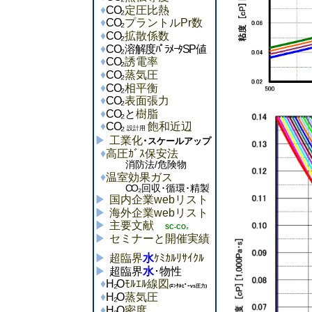
CO
₂
定圧比熱
CO
₂
プラントルPr数
CO
₂
拡散係数
CO
₂
溶解度ﾊﾟﾗﾒｰﾀSP値
CO
₂
誘電率
CO
₂
蒸気圧
CO
₂
相平衡
CO
₂
表面張力
CO
₂と
樹脂
CO
₂
飽和近辺
設計用
工業化
･スケールアップ
高圧ｶﾞｽ保安法
消防法/危険物
温室効果ガス
CO
₂回収･循環･精製
国内企業webリスト
海外企業webリスト
主要文献
SC-CO₂
セミナーと開催実績
超臨界
水
ｹﾐｶﾙﾘｻｲｸﾙ
超臨界
水
･物性
H₂
O
ﾓﾙｴﾙ線図
(ｴﾝﾀﾙﾋﾟｰvs圧力)
H₂
O
蒸気圧
H₂
O
密度