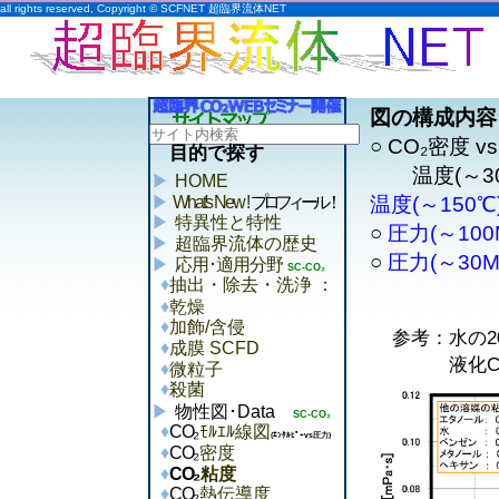
all rights reserved, Copyright © SCFNET 超臨界流体NET
図の構成内容
○ CO₂密度 v
目的で探す
温度(～300℃
HOME
What's New !
プロフィール！
温度(～150℃)
特異性と特性
○
圧力(～100M
超臨界流体の歴史
○
圧力(～30MP
応用･適用分野
SC-CO₂
抽出・除去・洗浄 ：
乾燥
加飾/含侵
参考：水の20℃
成膜 SCFD
液化CO₂ @ 2
微粒子
殺菌
物性図･Data
SC-CO₂
CO
₂
ﾓﾙｴﾙ線図
(ｴﾝﾀﾙﾋﾟｰvs圧力)
CO
₂
密度
CO
₂
粘度
CO
₂
熱伝導度