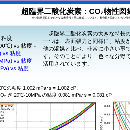
超臨界二酸化炭素：CO₂物性図集 
全体観把握目的で色々な公表情報を基に作成しています。整合性が取れていない場
超臨界二酸化炭素の大きな特長
s 粘度
一つは、表面張力と同様に、粘度
) vs 粘度 ○
他の溶媒と比べ、非常に小さい事
 vs 粘度
す。そのことにより、色々な分野
Pa) vs 粘度
活用されています。
a) vs 粘度
の粘度 1.002 mPa･s = 1.002 cP、
0℃-10MPa の粘度 0.081 mPa･s = 0.081 cP