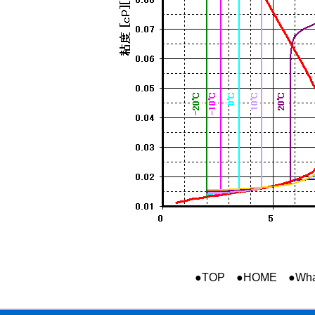
●TOP
●HOME
●Wha