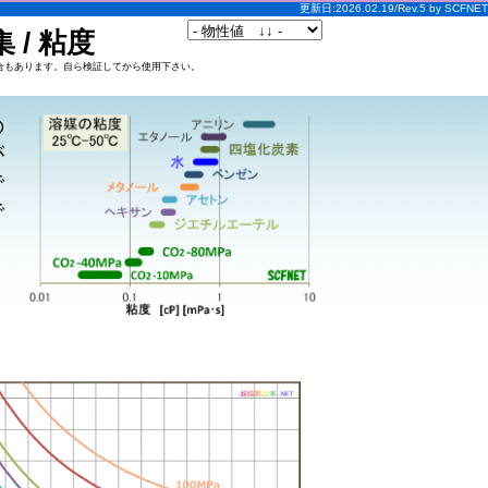
更新日:2026.02.19/Rev.5 by SCFNET
/ 粘度
合もあります。自ら検証してから使用下さい。
の
が
で
で