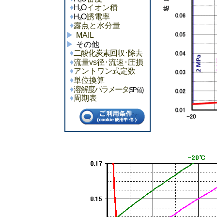
H₂
O
イオン積
H₂
O
誘電率
露点と水分量
MAIL
その他
二酸化炭素回収･除去
流量vs径･流速･圧損
アントワン式定数
単位換算
溶解度パラメータ
(SP値)
周期表