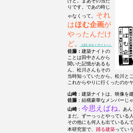
けど。まあその当た
りです。であの時じ
それ
ゃなくって。
は
ほむ企画
が
やったんだけ
ど
。
（ぽむきかくサイトへ）
佐藤：
建築ナイトの
ことは田中さんから
聞いた記憶があるも
ん、松川さんもその
当時知っていたから。松川と
これからやりに行くったのか
山崎
：建築ナイトは、映像を
佐藤
：結構豪華なメンバーじ
今思えばね
山崎
：
。あん
まだ。ずーっっとやっている
その他にも何人も出ているん
本研究室で、
踊る建築
ってい