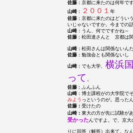
佐藤
：京都に来たのは何年で
２００１
山崎
：
年
佐藤
：京都に来たのはどうい
いじゃないですか。今までの
山崎
：うん、何でですかね～
佐藤
：松田達さんと 京都は
山崎
：松田さんは関係ないん
佐藤
：勉強会とも関係ないし
横浜
山崎
：でも大学、
って
。
佐藤
：ふんふん
山崎
：博士課程がの大学院で
みよう
っというのが。思った
佐藤：
受けたの
山崎：
東大の方が先に試験が
受かった
んですよ。で、京大
りに回答（解答）出来て。な