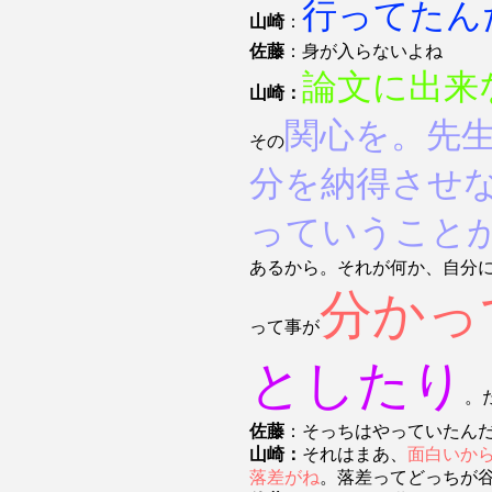
行ってたん
山崎
：
佐藤
：身が入らないよね
論文に出来
山崎：
関心を。先
その
分を納得させ
っていうこと
あるから。それが何か、自分
分かっ
って事が
としたり
。
佐藤
：そっちはやっていたん
山崎：
それはまあ、
面白いか
落差がね
。落差ってどっちが