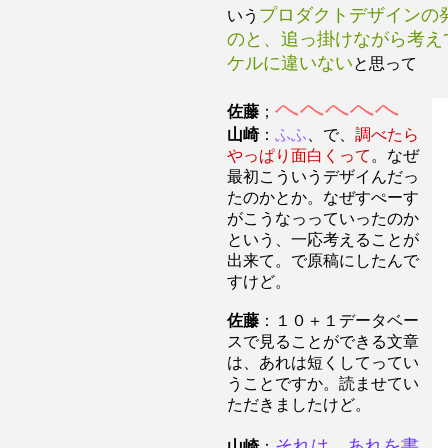
プロダクトデザインの
いう
のと、追っ掛けながら考え
ケルに違いない
と思って
へへへへへ
佐藤
；
山崎
：
ふふ
、で、
調べたら
やっぱり面白くって
。なぜ
最初こういうデザイんだっ
たのかとか。なぜすぺーす
がこうなっっていったのか
という、一応考えることが
出来て。で原稿にしたんで
すけど。
佐藤
：１０＋１データベー
スで見ることができる文章
は、あれは短くしてってい
うことですか。読ませてい
ただきましたけど。
それは、あれを書
山崎
：