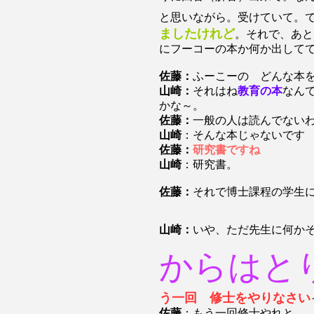
と思いながら。受けていて。
ましたけれど
。それで、あと
にフーコーの本か何か出して
佐藤：
ふーこーの どんな本
山崎：
それはね
教育の本
なん
かな～。
佐藤：
一般の人は読んでない
山崎
：そんな本じゃないです
佐藤：
研究書ですね
山崎
：研究書。
佐藤：
それで博士課程の学生
山崎：
いや、ただ先生に何か
からはと
う一回 修士をやりなさい
佐藤
：もう一回修士やれと。