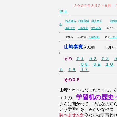
こ
２００９年８月２～９日
ｍｅ
魚谷繁礼
門藤芳樹
山本麻子
岩崎
造
榊原充大
山崎泰寛
牧野研造
俺ク
番外編 名古屋
小林聖明
東京
太田
山崎泰寛
さん
編 ８月０６
その
０１
０２
０３
０８
０９
１０
５
１６
１７
その０５
山崎
：ｍ２になったときに、
学習机の歴史
＋１の、
さんに聞かれて。そんなの知
いう学習机を、みたいなやつ
調べませんか
みたいな事言わ