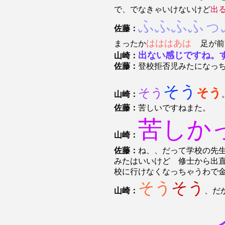
で、でなきゃいけないけど
出
ふふふふっ
佐藤：
はははあは
まったか
足が前
出ない感じですね。
山崎：
佐藤：
登校拒否児みたになっ
そう
そう
そう
山崎：
佐藤：
苦しいですねまた。
苦しか
山崎：
佐藤：
ね、、だって学校の先
みたはいいけど 修士から出
校に行けなくなっちゃうわで
そう
そう
山崎：
、だ