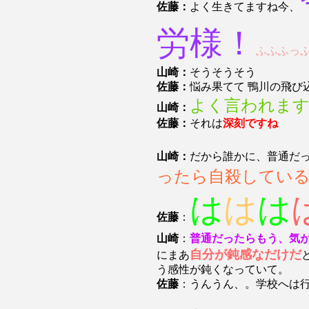
佐藤：
よく生きてますね今、
労様！
ふふふっ
山崎：
そうそうそう
佐藤：
悩み果てて 鴨川の飛び
よく言われま
山崎：
佐藤：
それは
深刻ですね
山崎：
だから誰かに、普通だ
ったら自殺してい
は
は
は
佐藤
：
山崎
：
普通だったらもう、気
自分が鈍感なだけだ
にまあ
う感性が鈍くなっていて。
佐藤
：うんうん、。学校へは