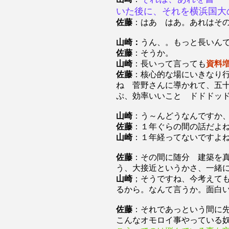
いた後に、それを横浜国大
佐藤
：はあ はあ。あれはそ
山崎：
うん、。もっと長いん
佐藤
：そうか。
山崎
：長いって言っても
資料
佐藤
：核心的な場にいきなり
ね 菅野さんに導かれて、五
ぷ、効率いいこと ドドドッ
山崎
：う～んどうなんですか
佐藤
：１年ぐらの間の話だよ
山崎
：１年経ってないですよ
佐藤
：その間に随分 建築を
う、大接近というかさ、一緒
山崎
；そうですね、今考えて
るから。なんて言うか。面白
佐藤
：それであっという間に
こんなオモロイ事やっている