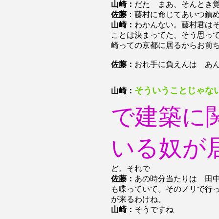
山崎：
だた まあ、そんとき
佐藤
：藤村に命じてあいつ鎮
山崎：
わかんない。藤村君は
ことは決まってた、そう思っ
崎っての京都に居るからお前
佐藤：
おれ手に負えんは あ
そういうことじゃな
山崎：
で建築に
いる奴が
ど。それで
佐藤：
あの時分当たりは 田
も喋っていて。そのノリで行
が来るわけね。
山崎：
そうですね