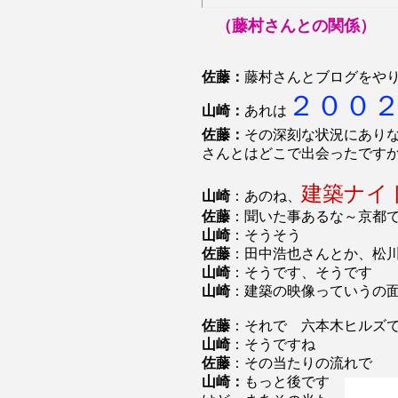
（藤村さんとの関係）
佐藤：
藤村さんとブログをや
２００
山崎：
あれは
佐藤：
その深刻な状況にあり
さんとはどこで出会ったです
建築ナイ
山崎
：あのね、
佐藤
：聞いた事あるな～京都
山崎
：そうそう
佐藤
：田中浩也さんとか、松
山崎
：そうです、そうです
山崎
：建築の映像っていうの
佐藤
：それで 六本木ヒルズ
山崎
：そうですね
佐藤
：その当たりの流れで
山崎：
もっと後です