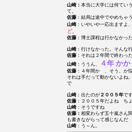
山崎：
本当に大学には何ていう
て。
佐藤
：結局は途中でやめちゃ
山崎
：いやいや一応出ますよ
ど
。
佐藤
：博士課程は行かなかっ
山崎
：行けなかった。そんな
佐藤
：それは２年間で終わっ
４年 か
山崎
：ううん、
佐藤
：４年間か 、そう。か
それは手だって動かないよね
で
山崎
：出たのが
２００５年
で
佐藤
：２００５年だよね ち
山崎
：そうですね
佐藤：
相変わらず五十嵐さん
も書きながらって感じなんだ
山崎
：う～ん。