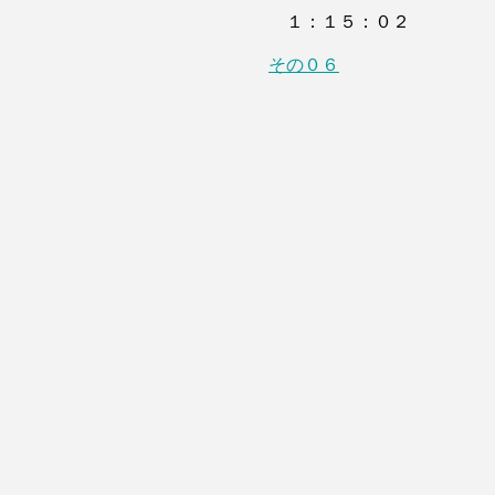
１：１５：０２
その０６