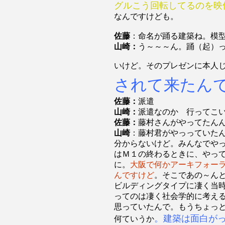
グルこう回転してるのを映
なんですけども。
佐藤
：命名が踊る建築ね。模
山崎：
う～～～ん。踊（起）
いけど。そのプレゼンに本人
されて来たん
佐藤：
派遣
山崎：
派遣なのか 行ってこ
佐藤：
藤村さんがやってたん
山崎
：藤村君がやっっていた
分からないけど。みんなでや
はＭ１の終わるときに、やっ
に。
大阪で何かアーキフォー
んですけど
。そこであの～ん
ビルディングタイプに凄く当
ってのは凄く社会学的に考え
思っていたんで。もうちょっ
。建築は面白が
何ていうか