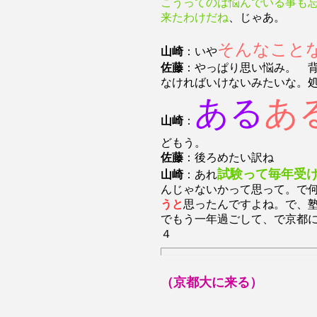
こうってのは悩んでいる事も
来たわけだね
、じゃあ。
そんなこと
山崎
：いや
佐藤
：やっぱり思い悩み。 
なければいけないみたいな。
ある
あ
山崎
：
どもう。
佐藤
：後ろめたい訳ね
試験って毎年受
山崎
：あれ
んじゃないかって思って。で
うと
思ったんですよね。で、
でもう一年過ごして、で京都
４
（京都大に来る）