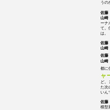
うの
佐藤
山崎
ーナ
て。
は。
佐藤
山崎
佐藤
山崎
都に
ャ
ど。
た次
いん
佐藤
模型