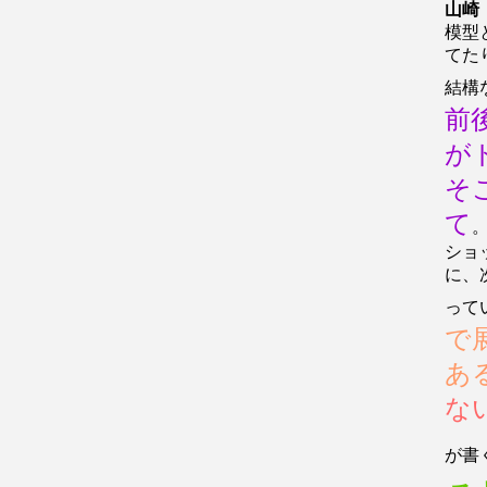
山崎
模型
てた
結構
前
が
そ
て
ショ
に、
って
で
あ
な
が書