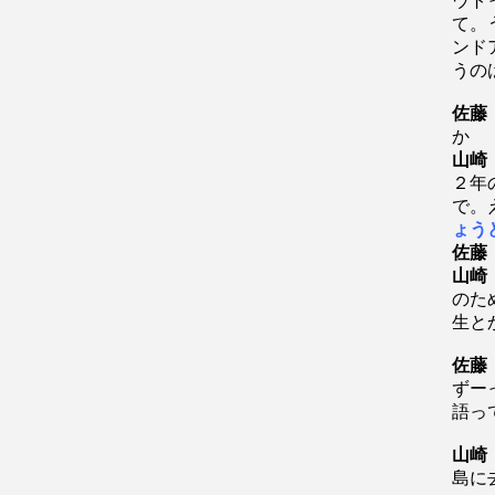
ウト
て。
ンド
うの
佐藤
か
山崎
２年
で。
ょう
佐藤
山崎
のた
生と
佐藤
ずー
語っ
山崎
島に