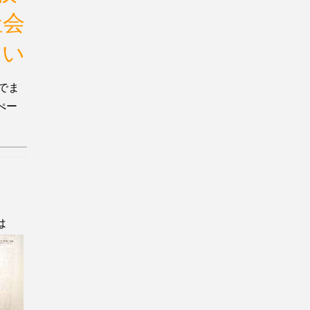
社会
たい
でま
ぺー
は