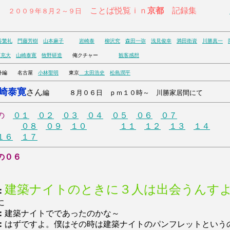
ことば悦覧ｉｎ
京都
記録集
００９年８月２～９日
谷繁礼
門藤芳樹
山本麻子
岩崎泰
柳沢究
森田一弥
浅見俊幸
満田衛資
川勝真一
原充大
山崎泰寛
牧野研造
俺クチャー
観客感想
編 名古屋
小林聖明
東京
太田浩史
松島潤平
崎泰寛
さん
編 ８月０６日 ｐｍ１０時～ 川勝家居間にて
の
０１
０２
０３
０４
０５
０６
０７
０８
０９
１０
１１
１２
１３
１４
１６
１７
の０６
建築ナイトのときに３人は出会うんす
：
に
：
建築ナイトでであったのかな～
：
はずですよ。僕はその時は建築ナイトのパンフレットという