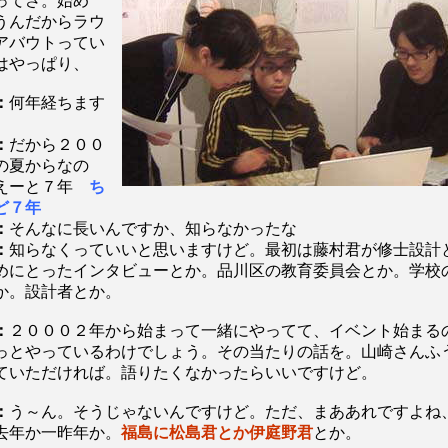
ってさ。始め
うんだからラウ
アバウトってい
はやっぱり、
：
何年経ちます
：
だから２００
の夏からなの
えーと７年
ち
ど７年
：
そんなに長いんですか、知らなかったな
：
知らなくっていいと思いますけど。最初は藤村君が修士設計
めにとったインタビューとか。品川区の教育委員会とか。学校
か。設計者とか。
：
２０００２年から始まって一緒にやってて、イベント始まる
っとやっているわけでしょう。その当たりの話を。山崎さんふ
ていただければ。語りたくなかったらいいですけど。
：
う～ん。そうじゃないんですけど。ただ、まああれですよね
去年か一昨年か。
福島に松島君とか伊庭野君
とか。