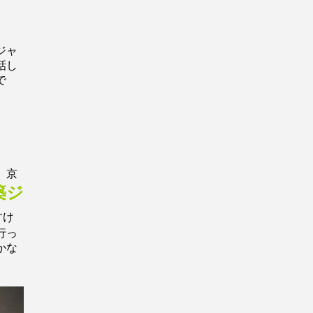
ジャ
話し
で
。京
築ジ
すけ
行っ
かな