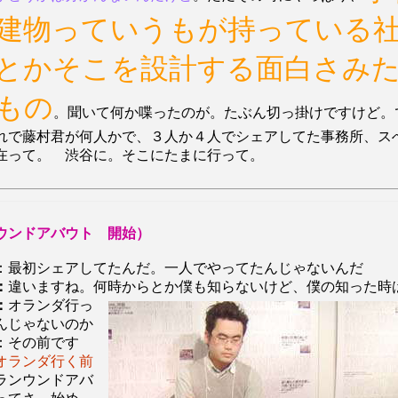
建物っていうもが持っている
とかそこを設計する面白さみ
もの
。聞いて何か喋ったのが。たぶん切っ掛けですけど。
れで藤村君が何人かで、３人か４人でシェアしてた事務所、ス
在って。 渋谷に。そこにたまに行って。
ウンドアバウト 開始）
：最初シェアしてたんだ。一人でやってたんじゃないんだ
：
違いますね。何時からとか僕も知らないけど、僕の知った時
：
オランダ行っ
んじゃないのか
：その前です
オランダ行く前
ランウンドアバ