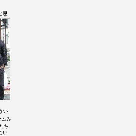
と思
うい
ラムみ
たち
てい