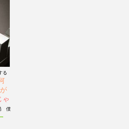
する
何
ーが
じゃ
局 僕
す