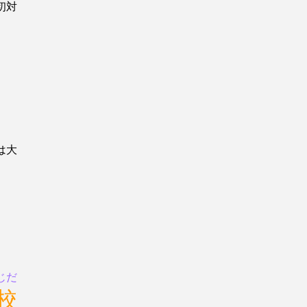
初対
は大
じだ
校