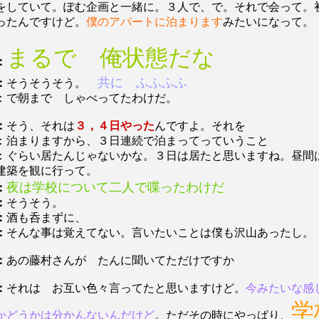
をしていて。ぽむ企画と一緒に。３人で、で。それで会って。
ったんですけど。
僕のアパートに泊まります
みたいになって。
まるで 俺状態だな
：
共に ふふふふ
：
そうそうそう。
：で朝まで しゃべってたわけだ。
：
そう、それは
３，４日やった
んですよ。それを
：泊まりますから、３日連続で泊まってっていうこと
：ぐらい居たんじゃないかな。３日は居たと思いますね。昼間
建築を観に行って。
夜は学校について二人で喋ったわけだ
：
：
そうそう。
：
酒も呑まずに、
：
そんな事は覚えてない。言いたいことは僕も沢山あったし。
：
あの藤村さんが たんに聞いてただけですか
：
それは お互い色々言ってたと思いますけど。
今みたいな感
学
かどうかは分かんないんだけど
。ただその時にやっぱり、