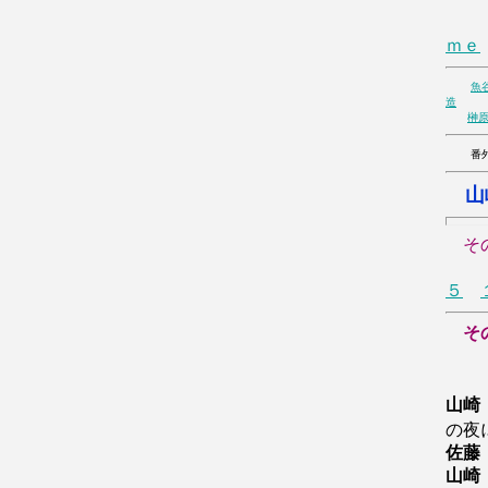
２
ｍｅ
魚
造
榊
番外
山
そ
５
そ
山崎
の夜
佐藤
山崎