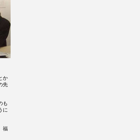
とか
の先
のも
うに
、福