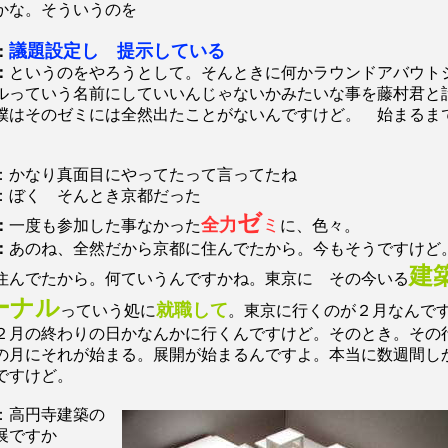
かな。そういうのを
議題設定し 提示している
：
：
というのをやろうとして。そんときに何かラウンドアバウト
ルっていう名前にしていいんじゃないかみたいな事を藤村君と
僕はそのゼミには全然出たことがないんですけど。 始まるま
：かなり真面目にやってたって言ってたね
：ぼく そんとき京都だった
ゼ
全力
ミ
：
一度も参加した事なかった
に、色々。
：
あのね、全然だから京都に住んでたから。今もそうですけど
建
住んでたから。何ていうんですかね。東京に その今いる
ーナル
就職して
っていう処に
。東京に行くのが２月なんで
２月の終わりの日かなんかに行くんですけど。そのとき。その
の月にそれが始まる。展開が始まるんですよ。本当に数週間し
ですけど。
：高円寺建築の
展ですか