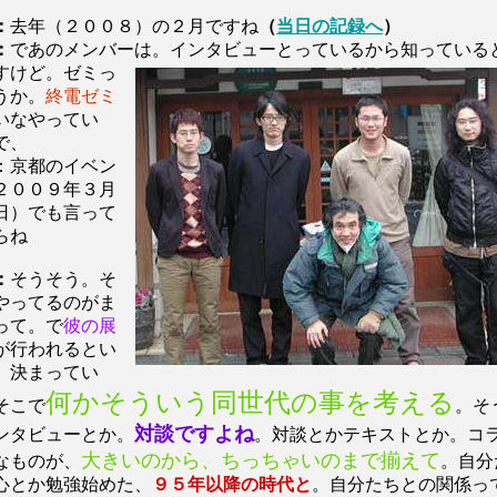
：
去年（２００８）の２月ですね
（
当日の記録へ
）
：
であのメンバー
は。インタビューとっているから知っている
すけど。ゼミっ
うか。
終電ゼミ
いなやってい
で、
：京都のイベン
２００９年３月
日）でも言って
らね
：
そうそう。そ
やってるのがま
って。で
彼の展
が行われるとい
、決まってい
何かそういう同世代の事を考える
そこで
。そ
対談ですよね
ンタビューとか。
。対談とかテキストとか。コ
大きいのから、ちっちゃいのまで揃えて
なものが、
。自分
心とか勉強始めた、
９５年以降の時代と
。自分たちとの関係っ