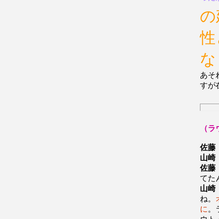
の
性
な
あそ
すが
（ラ
佐藤
山崎
佐藤
てた
山崎
ね。
に
。