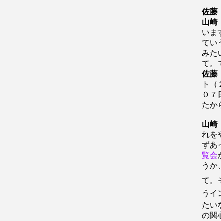
佐藤
山崎
いま
てい
みた
て。
佐藤
ト（
０７
たか
山崎
れを
ずあ
覧会
うか
て。
うイ
たい
の関