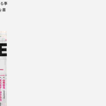
る事
を書