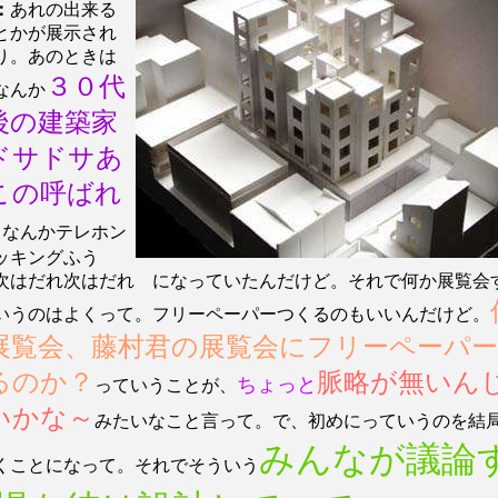
：
あれの出来る
とかが展示され
り。あのときは
３０代
なんか
後の建築家
ドサドサあ
この呼ばれ
。なんかテレホン
ッキングふう
次はだれ次はだれ になっていたんだけど。それで何か展覧会
いうのはよくって。フリーペーパーつくるのもいいんだけど。
展覧会、藤村君の展覧会にフリーペーパ
るのか？
脈略が無いん
ちょっと
っていうことが、
いかな～
みたいなこと言って。で、初めにっていうのを結
みんなが議論
くことになって。それでそういう