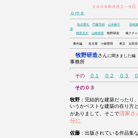
２００９年８月２～９日
ｏｍｅ
魚谷繁礼
門藤芳樹
山本麻子
岩崎
造
榊原充大
山崎泰寛
牧野研造 俺
番外編 名古屋 小林聖明 東京 太田浩
牧野研造
さん
に聞きました編
事務所
その
０１
０２
０３
その０３
牧野
：完結的な建築だったり
いうかベストな建築の在り方
清家さ
がありまして。そこで
分に
佐藤
：出版されている作品集