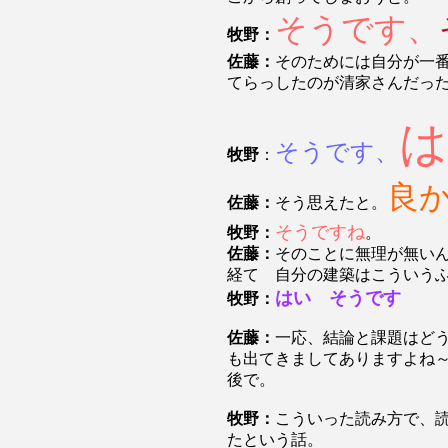
そうです、
牧野：
佐藤：
そのためには自分が一
てらっしたのが清家さんだっ
は
そうです、
牧野
：
良
佐藤：
そう思えたと。
そうですね
牧野：
。
佐藤：
そのことに無理が無い
経て 自分の建築はこういう
はい そうです
牧野：
佐藤：
一応、結論と課題はど
も出てきましてありますよね
後で。
牧野：
こういった読み方で、
たという話。