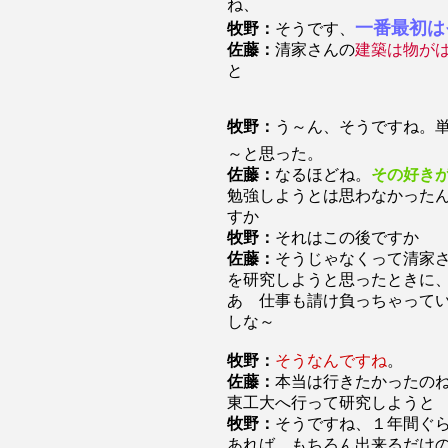
ね、
一番最初は
牧野：
そうです、
佐藤：
清家さんの
建築は物が
と
牧野：
う～ん、そうですね。
～と思った。
佐藤：
なるほどね。
その好き
勉強しようとは思わなかった
すか
牧野：
それはこの後ですか
佐藤：
そうじゃなくって清家
を研究しようと思ったときに
あ 仕事も請け負っちゃって
しな～
牧野：
そうなんですね
。
佐藤：
本当は行きたかったの
東工大へ行って研究しようと
牧野：
そうですね、１年間ぐ
あれば、もちろん出来るだけ