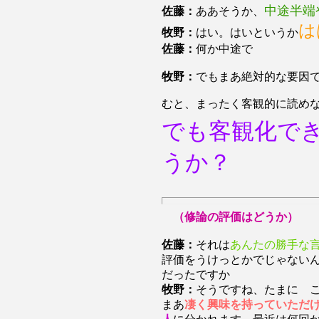
中途半端
佐藤：
ああそうか、
は
牧野：
はい。はいというか
佐藤：
何か中途で
牧野：
でもまあ絶対的な要因
むと、まったく客観的に読め
でも客観化で
うか？
（修論の評価はどうか）
佐藤：
それは
あんたの勝手な
評価をうけっとかでじゃない
だったですか
牧野：
そうですね、たまに 
まあ
凄く興味を持っていただ