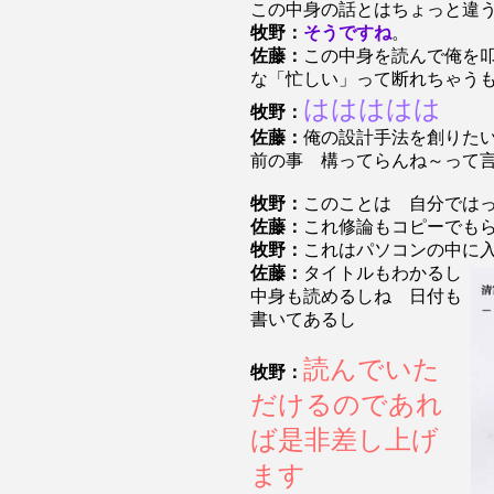
この中身の話とはちょっと違
牧野：
そうですね
。
佐藤：
この中身を読んで俺を
な「忙しい」って断れちゃう
ははははは
牧野：
佐藤：
俺の設計手法を創りた
前の事 構ってらんね～って
牧野：
このことは 自分では
佐藤：
これ修論もコピーでも
牧野：
これはパソコンの中に
佐藤：
タイトルもわかるし
中身も読めるしね 日付も
書いてあるし
読んでいた
牧野：
だけるのであれ
ば是非差し上げ
ます