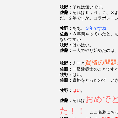
牧野：
それは無いです。
佐藤：
それは５，６，７、８
だ。２年ですか。コラボレー
牧野：
ああ、
３年ですね
佐藤：
３年間やっていたと。
ないですか
牧野：
はいはい。
佐藤：
一人でやり始めたのは
資格の問題
牧野；
えーと
佐藤：
一級建築士のことです
牧野
：はい。
佐藤：
資格をとったので い
牧野：
はい
。
おめで
佐藤
：それは
た！！
ここ名刺にちっ