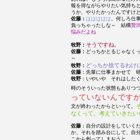
報を得ながらやりたい気持ち
うか、やりたかったんですけ
佐藤：
ははははは
、何しろ仕
負っちゃったしな～ 結構
贅
悩みだよね
そうですね
牧野：
。
佐藤：
どっちかとるじゃなく
～
どっちか捨てるわけ
牧野：
佐藤
：先輩に仕事まかせて 
牧野
：いやいや それはした
時のそういった状態もありつ
っていないんです
文が終わったからといって。
なくって。考えていきたい
佐藤
：自分の設計をしていく
か、それを踏み台にして、自
こから創ってしまおうと。