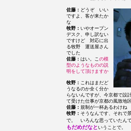
佐藤：
どうぞ いい
ですよ、客が来たか
な
牧野：
いやオープン
デスク、申し訳ない
ですけど 対応に出
る牧野 運送屋さん
でした
佐藤：
はい。こ
の模
型のようなものの説
明をして頂けますか
牧野：
これはまだど
うなるのか全く分か
らないんですが、今京都で設
て受けた仕事が京都の風致地
佐藤：
規制が一杯あるわけね
牧野：
そうなんです、それで
で。 いろんな思っていたん
もだめだなと
いうことで。