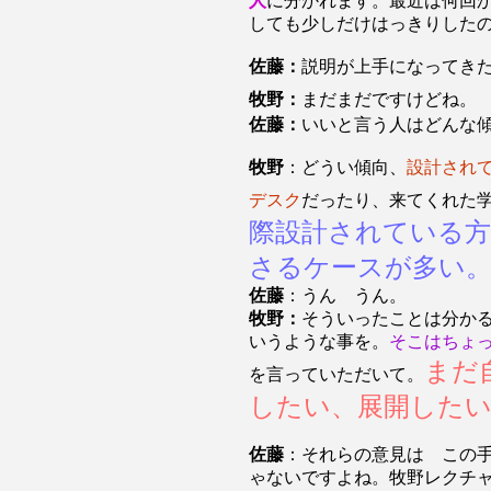
人
に分かれます。最近は何回
しても少しだけはっきりした
佐藤：
説明が上手になってき
牧野：
まだまだですけどね
佐藤：
いいと言う人はどんな
牧野
：どうい傾向、
設計され
デスク
だったり、来てくれた
際設計されている
さるケースが多い
佐藤
：うん うん。
牧野：
そういったことは分か
いうような事を。
そこはちょ
まだ
を言っていただいて。
したい、展開した
佐藤
：それらの意見は この
ゃないですよね。牧野レクチ