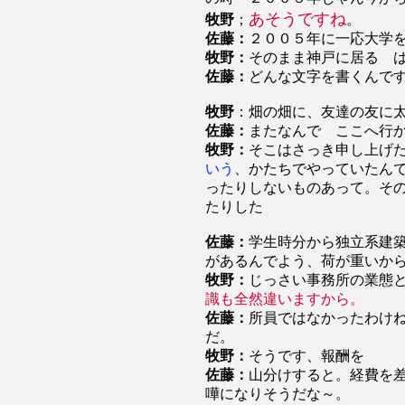
あそうですね
牧野
；
。
佐藤：
２００５年に一応大学
牧野：
そのまま神戸に居る 
佐藤：
どんな文字を書くんで
牧野
：畑の畑に、友達の友に
佐藤：
またなんで ここへ行
牧野：
そこはさっき申し上げ
いう
、かたちでやっていたん
ったりしないものあって。そ
たりした
佐藤：
学生時分から独立系建
があるんでよう、荷が重いか
牧野：
じっさい事務所の業態
識も全然違いますから。
佐藤：
所員ではなかったわけ
だ。
牧野：
そうです、報酬を
佐藤：
山分けすると。経費を
嘩になりそうだな～。