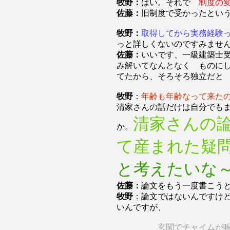
牧野：
はい。それで
制度の
佐藤：
旧制度で受かったとい
牧野：
取得してから実務経験
っと詳しくないのですみませ
佐藤：
いいです、一級建築士
み解いてなんとなく ものに
てたから、そろそろ独立だと
牧野
：
年齢も年齢なって来た
清家さんの話だけは自分でも
清家さんの
か。
て産まれた疑
と考えたいな
佐藤：
論文をもう一度書こう
牧野
：論文ではないんですけ
いんですが、
玄関でチャイムが