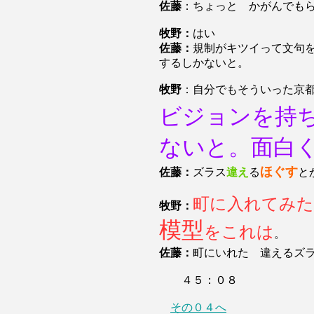
佐藤
：ちょっと かがんでも
牧野：
はい
佐藤：
規制がキツイって文句
するしかないと。
牧野
：自分でもそういった京
ビジョンを持
ないと。面白
ほぐす
佐藤：
ズラス
違え
る
と
町に入れてみ
牧野：
模型
をこれは
。
佐藤：
町にいれた 違えるズ
４５：０８
その０４へ