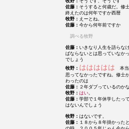
牧野：
そうです、そうです
佐藤：
そうすると何歳だ。修
終えたのは何年ですか西暦
牧野：
えーとね。
佐藤：
今から何年前ですか
調べる牧野
佐藤：
いきなり人生を語らな
ばならないとは思っていなか
でしょう
ははははは
牧野：
本当
思ってなかったですね。修士
わったのは
佐藤：
２年ダブっているのか
牧野：
はい
。
佐藤：
学部で１年休学したっ
はないんでしょう
牧野：
はないです。
佐藤：
１８から８年掛かった
の時 ２００５年じゃん今か