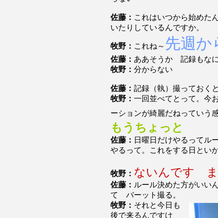
佐藤：
これはいつから始めた
いたりしているんですか。
先週か
牧野：
これね～
佐藤：
ああそうか 記録もな
牧野：
分からない
佐藤：
記録（執）撮っておく
牧野：
一回並べてとって。今
ーションが綺麗だねっていう
もうちょっと
佐藤：
日曜日だけやるってル
やるって。これをする日とい
ないんです 
牧野：
佐藤：
ルール決めた方がいい
て バーット撮る。
牧野：
それと今日も
後で来るんですけ