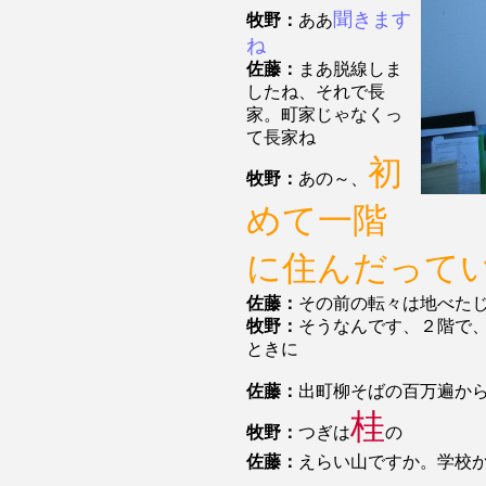
聞きます
牧野：
ああ
ね
佐藤：
まあ脱線しま
したね、それで長
家。町家じゃなくっ
て長家ね
初
牧野：
あの～、
めて一階
に住んだって
佐藤：
その前の転々は地べた
牧野：
そうなんです、２階で
ときに
佐藤：
出町柳そばの百万遍か
桂
牧野：
つぎは
の
佐藤：
えらい山ですか。学校