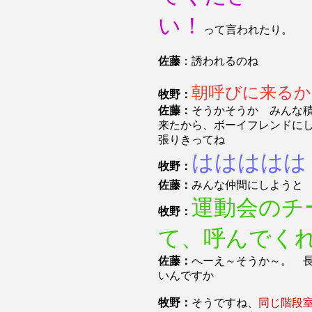
い！
って言われたり。
佐藤
：誘われるのね
朝呼びに来る
牧野：
佐藤：
そうかそうか みんな
来たから、ボーイフレンドに
張りきってね
ははははは
牧野：
佐藤：
みんな仲間にしようと
運動会のチ
牧野：
て、呼んでく
佐藤：
へーえ～そうか～。 
いんですか
牧野：
そうですね、
同じ階段