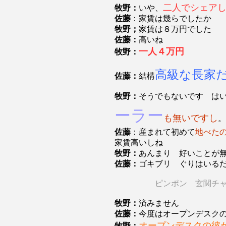
二人でシェア
牧野：
いや、
佐藤
：家賃は幾らでしたか
牧野；
家賃は８万円でした
佐藤：
高いね
一人４万円
牧野：
高級な長家
佐藤：
結構
牧野：
そうでもないです は
ーラー
も無いですし
。
佐藤
：産まれて初めて
地べた
家賃高いしね
牧野：
あんまり 好いことが
佐藤：
ゴキブリ ぐりはいる
ピンポン 玄関チ
牧野：
済みません
佐藤：
今度はオープンデスク
オープンデスクの彼
牧野：