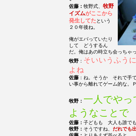
牧野
佐藤：
牧野式、
イズム
がここから
発生してた
という
２０年後ね。
俺がエバっていたり
して どうするん
だ。俺はあの時立ち会っちゃ
そいいうふう
牧野
：
よね
佐藤
：ね。そうか それで手
い事から離れてゲーム的な。
一人でやっ
牧野：
ようなことで
佐藤：
子どもも 大人も誰で
牧野：
そうですね、
だれでも
佐藤：
とりあえず並べると。