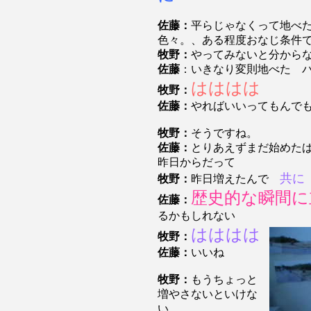
佐藤：
平らじゃなくって地べ
色々。、ある程度おなじ条件
牧野：
やってみないと分から
佐藤
：いきなり変則地べた 
はははは
牧野：
佐藤：
やればいいってもんで
牧野：
そうですね。
佐藤：
とりあえずまだ始めた
昨日からだって
共に
牧野：
昨日増えたんで
歴史的な瞬間に
佐藤：
るかもしれない
はははは
牧野：
佐藤：
いいね
牧野：
もうちょっと
増やさないといけな
い