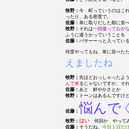
牧野：
今 町っていうのはこ
ったり、ある密度で。
佐藤：
単に取りだした順に並
牧野：
それは
一回撮っておか
ふうに違うかっていうことを
佐藤：
バサーーっと入ってい
何度やってもね、単に並べた
えましたね
牧野；
先ほどおっしゃったよ
んで来
るじゃないですか、そ
佐藤：
あと 鮮やかさとか
牧野：
トーンはあるんですけ
悩んで
佐藤：
はい
牧野：
何回か やってみ
佐藤：
そうだね、
今日１日だ