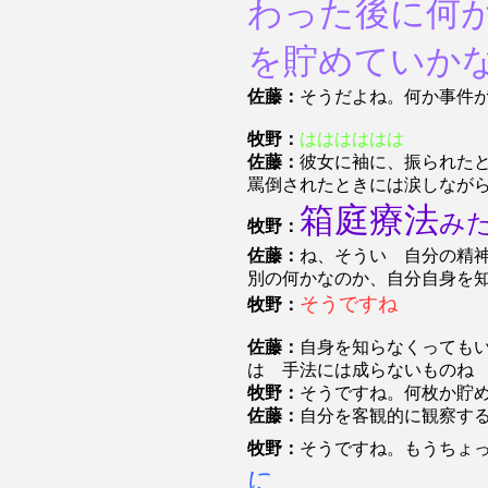
わった後に何
を貯めていか
佐藤：
そうだよね。何か事件
牧野：
はははははは
佐藤：
彼女に袖に、振られた
罵倒されたときには涙しなが
箱庭療法
み
牧野：
佐藤：
ね、そうい 自分の精
別の何かなのか、自分自身を
そうですね
牧野：
佐藤：
自身を知らなくっても
は 手法には成らないものね
牧野：
そうですね。何枚か貯
佐藤：
自分を客観的に観察す
牧野：
そうですね。もうちょ
に