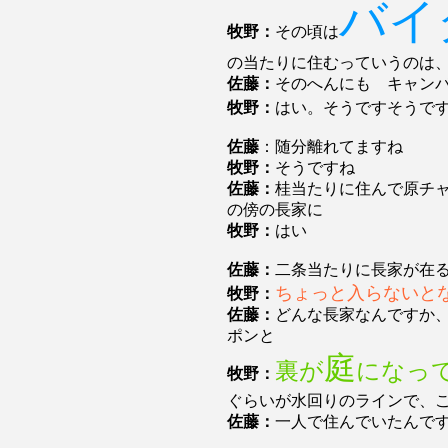
バイ
牧野：
その頃は
の当たりに住むっていうのは
佐藤：
そのへんにも キャン
牧野：
はい。そうですそうで
佐藤
：随分離れてますね
牧野：
そうですね
佐藤：
桂当たりに住んで原チ
の傍の長家に
牧野：
はい
佐藤：
二条当たりに長家が在
ちょっと入らないと
牧野：
佐藤：
どんな長家なんですか
ポンと
庭
裏が
になっ
牧野：
ぐらいが水回りのラインで、
佐藤：
一人で住んでいたんで