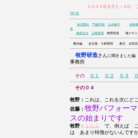
こ
２００９年８月２～９日
ｍｅ
魚谷繁礼
門藤芳樹
山本麻子
岩崎
造
榊原充大
山崎泰寛
牧野研造 俺
番外編 名古屋 小林聖明 東京 太田浩
牧野研造
さん
に聞きました編
事務所
その
０１
０２
０３
その０４
牧野：
これは、これを次にど
牧野パフォーマ
佐藤：
スの始まりです
牧野
：
ふふふ
で、例えば 
は あまり特徴がないんです