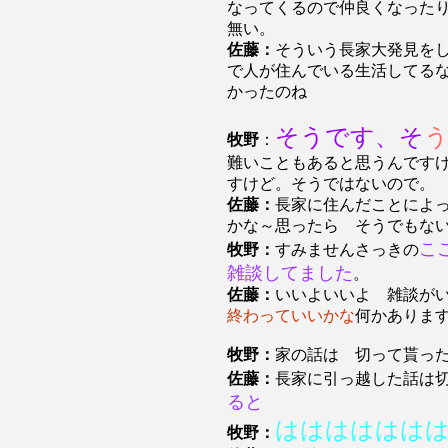
なってくるので仲良くなった
無い。
佐藤：
そういう長家大発見を
で人が住んでいる生活してる
かったのね
そうです、そ
牧野
：
難いこともあると思うんです
すけど。そうではないので。
佐藤：
長家に住んだことによ
かな～思ったら そうでもな
こ
牧野：
すみませんさっきの
雑談してました
。
佐藤：
いいよいいよ 雑談が
終わっていいかな
何かありま
牧野：
家の話は 切って貰っ
佐藤：
長家に引っ越した話は
ると
はははははは
牧野：