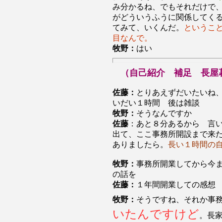
み分かるね、でもそれだけで
がどういうふうに関係してく
てみて、いくんだ。
というこ
目なんで。
牧野：
はい
（自己紹介 補足 長屋
佐藤：
とりあえずだいたいね
いだい１時間 後は雑談
牧野：
そうなんですか
佐藤
：あと８分あるから 言
出て、ここ事務所開設まで来
ありましたら。
長い１時間の
牧野：
事務所開業してから今
の話を
佐藤：
１年間開業しての感想
牧野：
そうですね、それか事
いたんですけど
。長