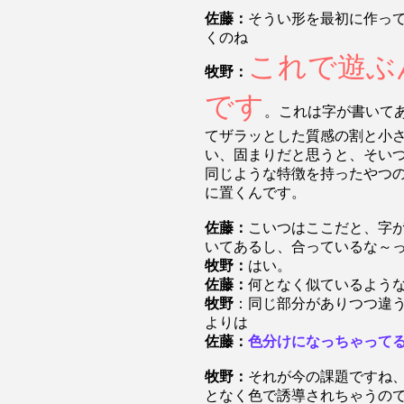
佐藤：
そうい形を最初に作っ
くのね
これで遊ぶ
牧野：
です
。これは字が書いて
てザラッとした質感の割と小
い、固まりだと思うと、そい
同じような特徴を持ったやつ
に置くんです。
佐藤：
こいつはここだと、字
いてあるし、合っているな～
牧野：
はい。
佐藤：
何となく似ているよう
牧野
：同じ部分がありつつ違
よりは
佐藤：
色分けになっちゃって
牧野：
それが今の課題ですね
となく色で誘導されちゃうの