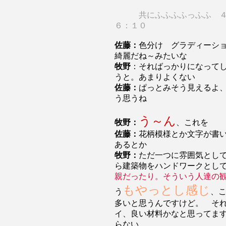
共にふふふふっふふ 
６：１０
佐藤：
色分け グラディーシ
綺麗だね～みたいな
牧野
：そればっかりになって
うと。あまりよくない
佐藤：
ぱっとみそう見えるよ
う思うね
う～ん
牧野：
、これを
佐藤：
花柄模様とか文字が書
あるとか
牧野：
ただ一つに雰囲気とし
ら建築物をハンドワークとし
親だったり。そういう人達の
もやっとし感じ
う
、
多いと思うんですけど。 そ
イ、良い材料かなと思ってま
らない