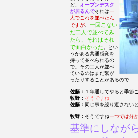
ど、
オープンデスク
が居るんで
それは
一
人でこれを並べたん
一回こない
ですが
、
だ二人で並べてみ
たら、それはそれ
で面白かった
。とい
うかある共通感覚を
持って並べられるの
で。その二人が並べ
ているのはまだ繋が
ったりすることがあるので
佐藤：
１年通してやると季節
牧野：
そうですね
佐藤：
同じ事を繰り返さない
牧野：
そうですね
一つでは分
基準にしなが