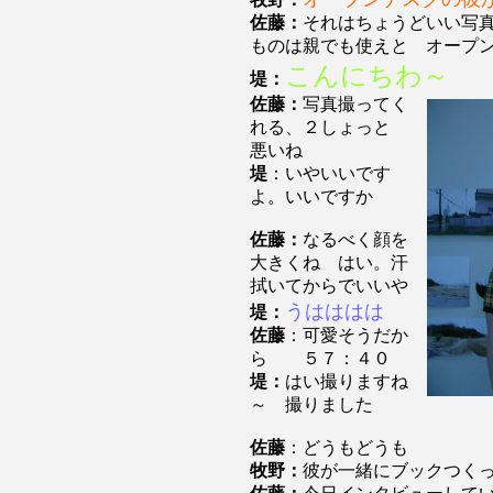
佐藤：
それはちょうどいい写
ものは親でも使えと オープ
こんにちわ
～
堤：
佐藤：
写真撮ってく
れる、２しょっと
悪いね
堤
：いやいいです
よ。いいですか
佐藤：
なるべく顔を
大きくね はい。汗
拭いてからでいいや
うはははは
堤：
佐藤
：可愛そうだか
ら ５７：４０
堤：
はい撮りますね
～ 撮りました
佐藤
：どうもどうも
牧野：
彼が一緒にブックつく