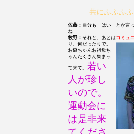
共にふふふふ
佐藤：
自分も はい とか言
ね
牧野：
それと、あとは
コミュ
り、何だったりで。
お爺ちゃんお祖母ち
ゃんたくさん集まっ
若い
て来て。
人が珍し
いので。
運動会に
は是非来
てくださ