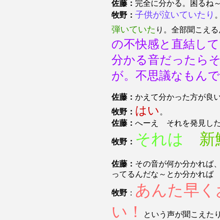
佐藤：
完全に分かる。困る
子供が泣いていたり
牧野：
弾いていた
り。全部聞こえる
の不快感と直結し
分かる音だったら
が。不思議なもんで
佐藤：
かえて分かった方が良
はい
牧野：
。
佐藤：
へーえ それを発見し
それは
新
牧野：
佐藤：
その音が何か分かれば
ってるんだな～とか分かれば
あんた早く
牧野
：
い！
という声が聞こえた