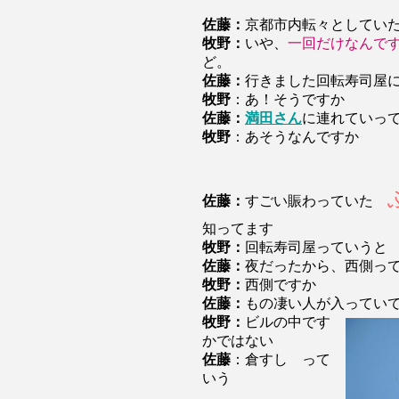
佐藤：
京都市内転々としてい
牧野：
いや、
一回だけなんで
ど。
佐藤：
行きました回転寿司屋
牧野
：あ！そうですか
佐藤：
満田さん
に連れていっ
牧野
：あそうなんですか
佐藤：
すごい賑わっていた
知ってます
牧野：
回転寿司屋っていうと
佐藤：
夜だったから、西側っ
牧野：
西側ですか
佐藤：
もの凄い人が入ってい
牧野：
ビルの中です
かではない
佐藤
：倉すし って
いう