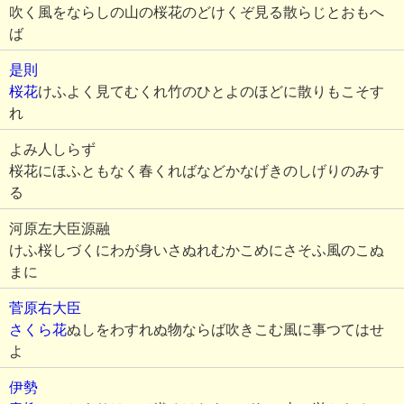
吹く風をならしの山の桜花のどけくぞ見る散らじとおもへ
ば
是則
桜花
けふよく見てむくれ竹のひとよのほどに散りもこそす
れ
よみ人しらず
桜花にほふともなく春くればなどかなげきのしげりのみす
る
河原左大臣源融
けふ桜しづくにわが身いさぬれむかこめにさそふ風のこぬ
まに
菅原右大臣
さくら花
ぬしをわすれぬ物ならば吹きこむ風に事つてはせ
よ
伊勢