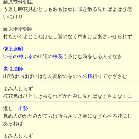
藤原扶幹朝臣
うゑし時花見むとしもおもはぬに咲き散る見ればよはひ老
いにけり
藤原伊衡朝臣
竹ちかくよとこねはせし鴬のなく声きけばあさいせられず
僧正遍昭
いその神ふる
の山辺の
桜花
うゑけむ時をしる人ぞなき
素性法師
山守はいはばいはなん高砂のをのへの
桜
折りてかざさむ
よみ人しらず
桜花色はひとしき枝なれどかたみに見ればなぐさまなくに
返し
伊勢
見ぬ人のかたみがてらは折らざりき身になずらへる花にし
あらねば
よみ人しらず