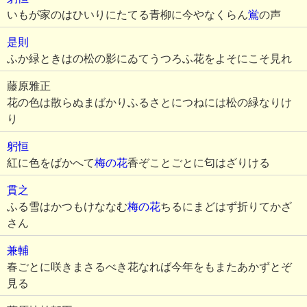
いもが家のはひいりにたてる青柳に今やなくらん
鴬
の声
是則
ふか緑ときはの松の影にゐてうつろふ花をよそにこそ見れ
藤原雅正
花の色は散らぬまばかりふるさとにつねには松の緑なりけ
り
躬恒
紅に色をばかへて
梅の花
香ぞことごとに匂はざりける
貫之
ふる雪はかつもけななむ
梅の花
ちるにまどはず折りてかざ
さん
兼輔
春ごとに咲きまさるべき花なれば今年をもまたあかずとぞ
見る