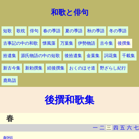
和歌と俳句
短歌
歌枕
俳句
春の季語
夏の季語
秋の季語
冬の季語
古事記の中の和歌
懐風藻
万葉集
伊勢物語
古今集
後撰集
拾遺集
源氏物語の中の短歌
後拾遺集
金葉集
詞花集
千載集
新古今集
新勅撰集
続後撰集
おくのほそ道
野ざらし紀行
鹿島詣
後撰和歌集
春
一
二
三
四
五
六
七
躬恒