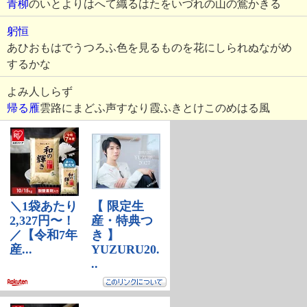
青柳
のいとよりはへて織るはたをいづれの山の鴬かきる
躬恒
あひおもはでうつろふ色を見るものを花にしられぬながめ
するかな
よみ人しらず
帰る雁
雲路にまどふ声すなり霞ふきとけこのめはる風