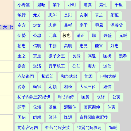
小野篁
遍昭
業平
小町
道真
素性
千里
敏行
元方
忠岑
是則
友則
貫之
躬恒
定方
定文
忠房
兼輔
宗于
興風
深養父
五
六
七
伊勢
公忠
元真
敦忠
清正
順
兼盛
元輔
朝忠
信明
中務
高明
忠見
能宣
好忠
重之
恵慶
徽子女王
長能
高遠
匡衡
義孝
嘉言
道済
具平親王
公任
実方
道信
赤染衛門
紫式部
和泉式部
能因
伊勢大輔
範永
頼宗
定頼
相模
大弐三位
経信
祐子内親王家紀伊
周防内侍
匡房
永縁
公実
顕季
俊頼
基俊
源顕仲
藤原顕仲
仲実
国信
師頼
師時
隆源
京極関白家肥後
前斎宮河内
郁芳門院安芸
待賢門院堀河
顕輔