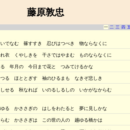
藤原敦忠
一
二
三
四
にいでなむ 篠すすき 忍びはつべき 物ならなくに
濡れ衣 くやしきを 干さではやまむ ものならなくに
ふる 年月の 今日まで花と つみてけるかな
きつる ほととぎす 袖のひるまも なきぞ悲しき
をしせる 秋なれば いのるしるしの いかがなからむ
見ゆる かささぎの はしをわたると 夢に見しかな
るらむ かささぎは この世の人の 越ゆる橋かは