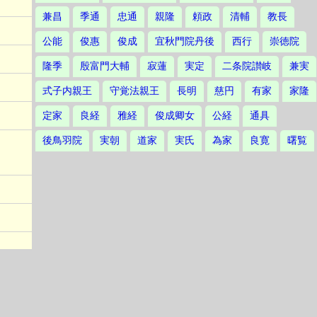
兼昌
季通
忠通
親隆
頼政
清輔
教長
公能
俊惠
俊成
宜秋門院丹後
西行
崇徳院
隆季
殷富門大輔
寂蓮
実定
二条院讃岐
兼実
式子内親王
守覚法親王
長明
慈円
有家
家隆
定家
良経
雅経
俊成卿女
公経
通具
後鳥羽院
実朝
道家
実氏
為家
良寛
曙覧