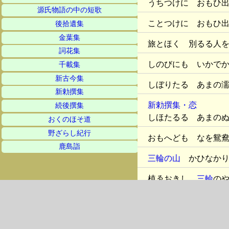
うちつけに おもひ
源氏物語の中の短歌
ことつけに おもひ
後拾遺集
金葉集
旅とほく 別るる人
詞花集
しのびにも いかで
千載集
新古今集
しぼりたる あまの
新勅撰集
新勅撰集・恋
続後撰集
しほたるる あまの
おくのほそ道
野ざらし紀行
おもへども なを鴛
鹿島詣
三輪の山
かひなかり
植ゑおきし
三輪
の
君ならで 誰かはま
拾遺集・哀傷