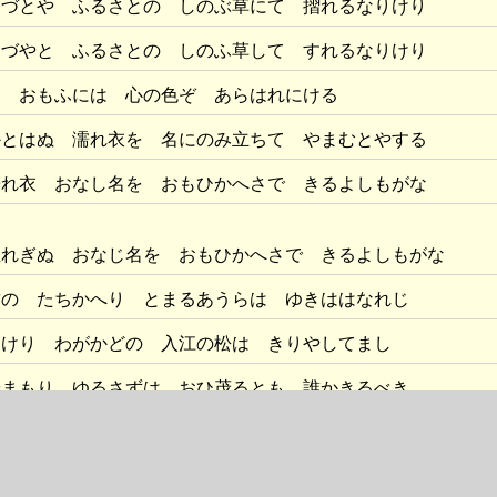
出づとや ふるさとの しのぶ草にて 摺れるなりけり
出づやと ふるさとの しのふ草して すれるなりけり
を おもふには 心の色ぞ あらはれにける
かとはぬ 濡れ衣を 名にのみ立ちて やまむとやする
濡れ衣 おなし名を おもひかへさで きるよしもがな
ぬれぎぬ おなじ名を おもひかへさで きるよしもがな
鴦の たちかへり とまるあうらは ゆきははなれじ
けり わがかどの 入江の松は きりやしてまし
やまもり ゆるさずは おひ茂るとも 誰かきるべき
たば 山城の
伏見
の里を たちならすべき