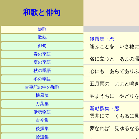
和歌と俳句
短歌
歌枕
後撰集・恋
俳句
逢ふことを いさ穂
春の季語
名に立つと あまの
夏の季語
秋の季語
心にも あらであり
冬の季語
五月雨の よよと鳴
古事記の中の和歌
懐風藻
やまうちに やどり
万葉集
新勅撰集・恋
伊勢物語
雲井にて くもゐに
古今集
夢なれば 見ゆるな
後撰集
拾遺集