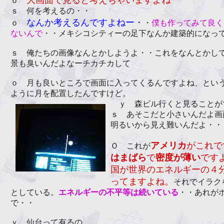
大画面で見ると考えちゃいますよねー
ｏ
ｓ 何を考えるの・・
なんか考えるんですよねー・
ｏ
・
僕も作ってみて良く
ないんで
・・メキシコシティーの足下なんか建築的になっ
ｓ 俺たちの画像なんとかしようよ・・これをなんとかし
景も臭いんだよなーチカチカして
ｏ 月も良いところで画面に入ってくるんですよね、とい
ように月を配置したんですけど。
ｙ 森ビル行くと見ることが
ｓ あそこだと小さいんだよ画
明るいから見え難いんだよ・・
アメリカ
がこれで
Ｏ これが
はまばら
で
密度が薄い
です
国が世界のエネルギーの４
ってますよね。
それでイラク
としている。
エネルギーの不平等は続いている
・・あれが
で・・
ｙ 仙台って有るの