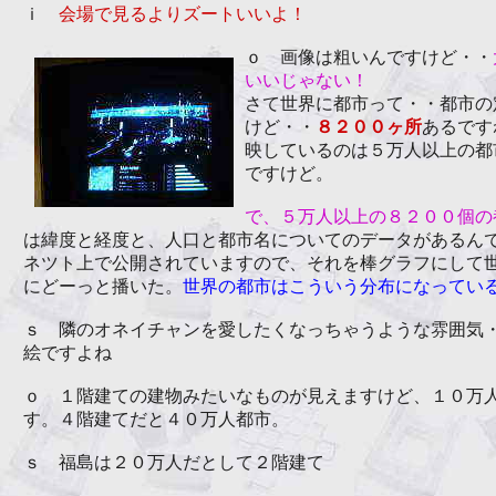
ｉ
会場で見るよりズートいいよ！
ｏ 画像は粗
いんですけど・・
いいじゃない！
さて世界に都市って・・都市の
けど・・
８２００ヶ所
あるです
映しているのは５万人以上の都
ですけど。
で、５万人以上の８２００個の
は緯度と経度と、人口と都市名についてのデータがあるん
ネツト上で公開されていますので、それを棒グラフにして
にどーっと播いた。
世界の都市はこういう分布になってい
ｓ 隣のオネイチャンを愛したくなっちゃうような雰囲気
絵ですよね
ｏ １階建ての建物みたいなものが見えますけど、１０万
す。４階建てだと４０万人都市。
ｓ 福島は２０万人だとして２階建て