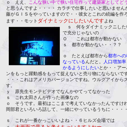
ｏ ええ、
こんな狭い中で狭い住宅作って建築家としてど
と思うんですよ・・・・ カラチで仕事したいと思いません
藤がＧＩＳをやっていますので・・彼女とこれの続編を作
ダイナミックにしたいんです
ます・・モット
よね
ｓ 何をダイナミックニした
で充分じゃないの
Ｏ これは都市が動かない
ｓ 都市が動かない・・？？
ｏ たとえば都市から
都市への
なっている
んだと。
人口増加率
かるようにしたい
とか・・アー
ンをもっと躍動感をもって捉えないと売り物にならないで
・・・これはアメリカバージョンですね。ウルグアイから
す。
ｙ 原先生モンテビデオでなんかやてってなかった
ｓ これ太田さんが作った画像なの
ｏ そうです。最初はここまで考えていなかったんですけ
岡部君といろいろ話して、一緒にやっているうちに・・・
ｓ これが一番かっこいいよね・・６ヒルズ会場では