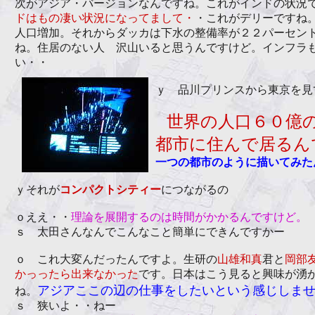
次がアジア・バージョンなんですね。これがインドの状況
ドはもの凄い状況になってまして・
・これがデリーですね
人口増加。それからダッカは下水の整備率が２２パーセン
ね。住居のない人 沢山いると思うんですけど。インフラ
い・・
ｙ 品川プリンスから東京を見
世界の人口６０億
都市に住んで居るん
一つの都市のように描いてみた
ｙそれが
コンパクトシティー
につながるの
ｏええ・・
理論を展開するのは時間がかかるんですけど。
ｓ 太田さんなんでこんなこと簡単にできんですかー
ｏ これ大変んだったんですよ。生研の
山雄和真
君と
岡部
かっったら出来なかった
です。日本はこう見ると興味が湧
アジアここの辺の仕事をしたいという感じしま
ね。
ｓ 狭いよ・・ねー