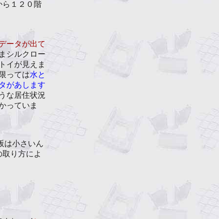
から１２０階
データが出て
まシルクロー
トイが見えま
限っては
水と
タがあします
うな居住状況
かっていま
阪は小さいん
の取り方によ