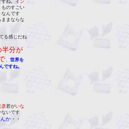
ですね。イ
ン
。ものすごい
トなんです
もままならな
てる感じだね
の半分が
で
、
世界を
んですね。
友彦
君が
いな
かないです
せんか・・