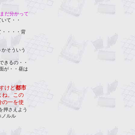
まだ分かって
ていて・・
て・・・・背
うかそういう
できるの・・
面が・・昼は
すけど
都市
よね。この
分の一を使
を押さえよう
ホノルル