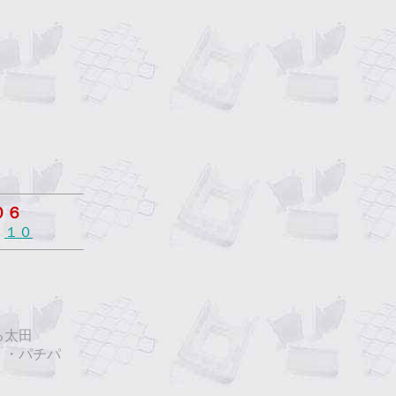
０６
１０
る太田
・・パチパ