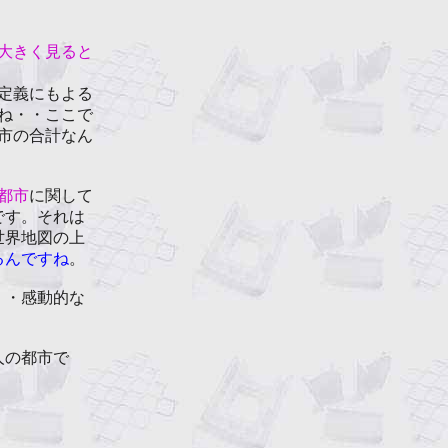
大きく見ると
定義にもよる
ね・・ここで
市の合計なん
都市
に関して
です。それは
世界地図の上
るんですね
。
・・感動的な
人の都市で