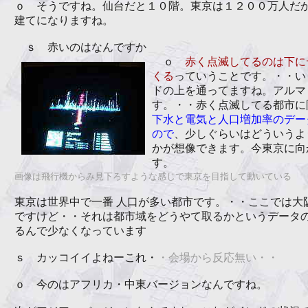
ｏ そうですね。仙台だと１０階。東京は１２００万人だ
建てになりますね。
ｓ 赤いのはなんですか
ｏ
赤く点滅してるのは下に
くる
っていうことです。・・い
ドの上を通ってますね。アルマ
す。・・赤く点滅してる都市に
下水と電気と人口増加率のデー
ので
、少しぐらいはどういうよ
かが想像できます。今東京に向
す。
画像は飛行機からみ見下ろすような感じで東京を目指して動いている
東京は世界中で一番 人口が多い都市です。・・ここでは大
ですけど・・それは都市域をどうやて取るかというデータ
るんで少なくなっています
ｓ カッコイイよねーこれ・
・会場から反応無い・・
ｏ 今のはアフリカ・中東バージョンなんですね。