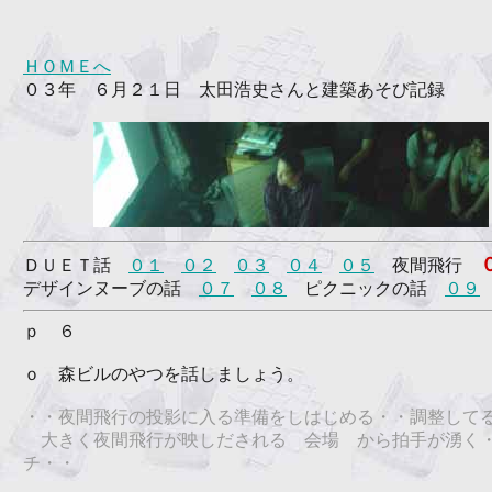
ＨＯＭＥへ
０３年 ６月２１日 太田浩史さんと建築あそび記録
ＤＵＥＴ話
０１
０２
０３
０４
０５
夜間飛行
デザインヌーブの話
０７
０８
ピクニックの話
０９
ｐ ６
ｏ 森ビルのやつを話しましょう。
・・夜間飛行の投影に入る準備をしはじめる・・調整して
大きく夜間飛行が映しだされる 会場 から拍手が湧く
チ・・