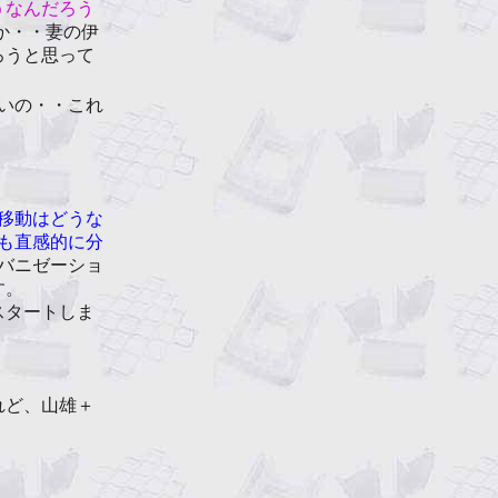
うなんだろう
か・・妻の伊
ろうと思って
いの・・これ
移動はどうな
も直感的に分
バニゼーショ
す。
スタートしま
れど、山雄＋
・