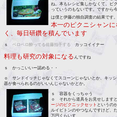
ね。本もレシピ集しかなくて。ピ
っていうのもないです。ですから
は僕と伊藤の独自調査の結果です
本一のピクニシャンに
く、毎日研鑽を積んでいます
ｓ
ベロベロ酔ってる佐藤拍手する
カッコイイナー
料理も研究の対象になる
んですね
ｓ かっこいいー認める・・
ｏ サンドイッチじゃなくてスコーンじゃないとか、キッシ
器が食べられるのがいいんじゃないかとか。
ｓ 容器をくっちゃう
ｏ それから道具をお見せします
ージのピクニックセット
というの
ルイビトンのやつなんですけど、
万円くらいす