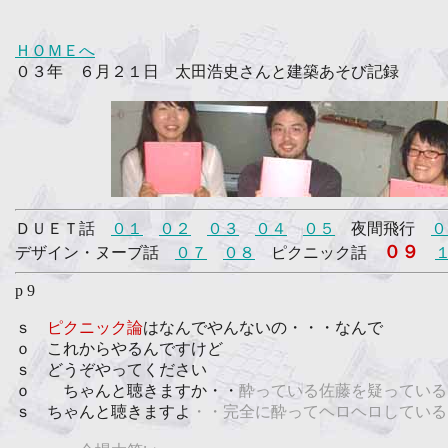
ＨＯＭＥへ
０３年 ６月２１日 太田浩史さんと建築あそび記録
ＤＵＥＴ話
０１
０２
０３
０４
０５
夜間飛行
０
０９
デザイン・ヌーブ話
０７
０８
ピクニック話
p 9
ｓ
ピクニック論
はなんでやんないの・・・なんで
ｏ これからやるんですけど
ｓ どうぞやってください
ｏ ちゃんと聴きますか・・
酔っている佐藤を疑っている
ｓ ちゃんと聴きますよ
・・完全に酔ってヘロヘロしている