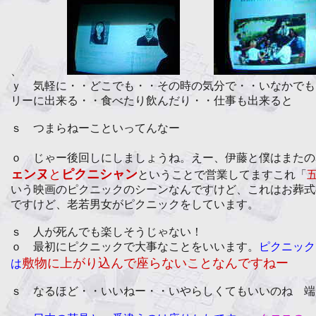
、
ｙ 気軽に・・どこでも・・その時の気分で・・いなかでも
リーに出来る・・食べたり飲んだり・・仕事も出来ると
ｓ つまらねーこといってんなー
ｏ じゃー後回しにしましょうね。えー、伊藤と僕はまたの
ェンヌ
と
ピクニシャン
ということで営業してますこれ「
いう映画のピクニックのシーンなんですけど、これはお葬式
ですけど、老若男女がピクニックをしています。
ｓ 人が死んでも楽しそうじゃない！
ｏ 最初にピクニックで大事なことをいいます。
ピクニック
敷物に上がり込んで座らないことなんですねー
は
ｓ なるほど・・いいねー・・いやらしくてもいいのね 端