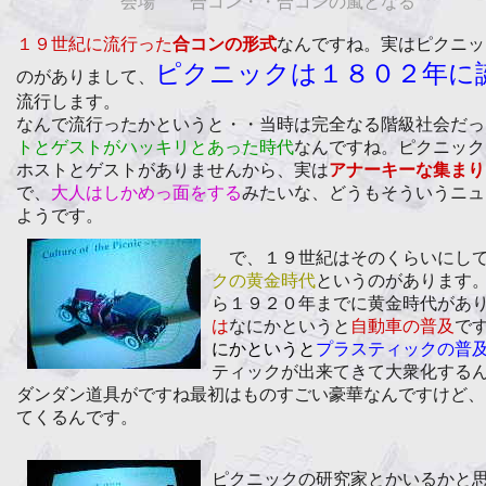
会場 合コン・・合コンの嵐となる
１９世紀に流行った
合コンの形式
なんですね。実はピクニッ
ピクニックは１８０２年に
のがありまして、
流行します。
なんで流行ったかというと・・当時は完全なる階級社会だっ
トとゲストがハッキリとあった時代
なんですね。ピクニック
ホストとゲストがありませんから、実は
アナーキーな集まり
で、
大人はしかめっ面をする
みたいな、どうもそういうニュ
ようです。
で、１９世紀はそのくらいにし
クの黄金時代
というのがあります
ら１９２０年までに黄金時代があ
は
なにかというと
自動車の普及
で
にかというと
プラスティックの普
ティックが出来てきて大衆化する
ダンダン道具がですね最初はものすごい豪華なんですけど、
てくるんです。
ピクニックの研究家とかいるかと