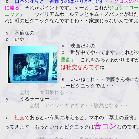
ｏ
日本の花見と一番違うのは座りかたです
・・
クロスのヘ
に座る。
それがポイントです。えーと、これが
ジョシアロー
ニック
」・・ウイリアムホールデンとキム・ノバックが出た
れは町のピクニックなんですよね・・家族じゃないんですよ
ｓ 不倫なの
ｏ いや・・
ｙ 映画だもの
ｏ 世界中でやってます。これが
昼食」
。これをみるとわかります
は社交なんです
ねー
ｓ いいねこれ・・伊藤さん裸に
よーピクニックでは・・
会場 太田呆れる・・
ｙ うるせーなー
会場 アイワイガヤガヤ・・騒然となる・・
ｏ
社交
であるという風に考えると、マネの「草上の昼食」
合コン
ってきます。もっというとピクニックは
なのです