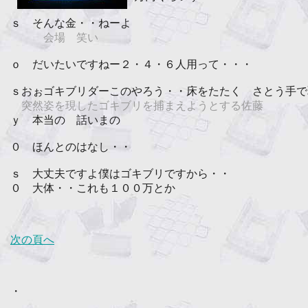
ｓ そんな金・・ねーよ
会場 笑い
ｏ だいたいですねー２・４・６人用って・・・
ｓおぉゴキブリダーこのやろう・・床をたたく さとう手で
突然姿を現したゴキブリを捕まえようとする佐藤
ｙ 本当の 話いまの
０ ほんとのはなし・・
ｓ 大丈夫ですよ僕はゴキブリですから・・
０ 大体・・これも１００万とか
次の頁へ
・