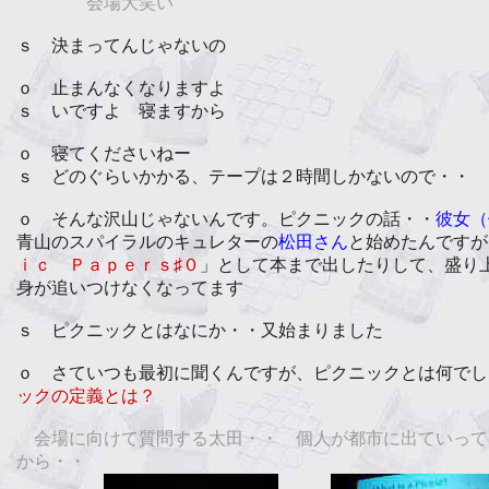
会場大笑い
ｓ 決まってんじゃないの
ｏ 止まんなくなりますよ
ｓ いですよ 寝ますから
ｏ 寝てくださいねー
ｓ どのぐらいかかる、テープは２時間しかないので・・
ｏ そんな沢山じゃないんです。ピクニックの話・・
彼女（
青山のスパイラルのキュレターの
松田さん
と始めたんですが
ｉｃ Ｐａｐｅｒｓ♯０
」として本まで出したりして、盛り
身が追いつけなくなってます
ｓ ピクニックとはなにか・・又始まりました
ｏ さていつも最初に聞くんですが、ピクニックとは何でし
ックの定義とは？
会場に向けて質問する太田・・ 個人が都市に出ていって
から・・