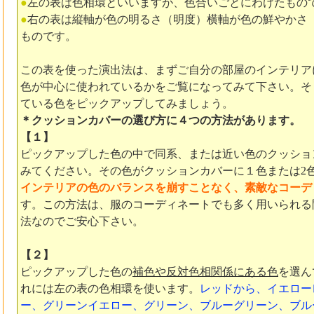
●
左の表は色相環といいますが、色合いごとにわけたもの
●
右の表は縦軸が色の明るさ（明度）横軸が色の鮮やかさ
ものです。
この表を使った演出法は、まずご自分の部屋のインテリア
色が中心に使われているかをご覧になってみて下さい。そ
ている色をピックアップしてみましょう。
＊クッションカバーの選び方に４つの方法があります。
【１】
ピックアップした色の中で同系、または近い色のクッショ
みてください。その色がクッションカバーに１色または2
インテリアの色のバランスを崩すことなく、素敵なコーデ
す。この方法は、服のコーディネートでも多く用いられる
法なのでご安心下さい。
【２】
ピックアップした色の
補色や反対色相関係にある色
を選ん
れには左の表の色相環を使います。
レッドから、イエロー
ー、グリーンイエロー、グリーン、ブルーグリーン、ブル