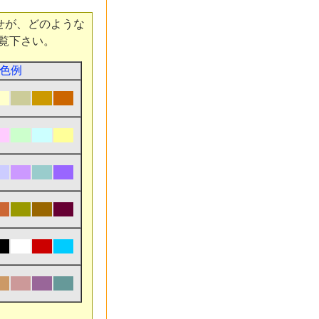
せが、どのような
覧下さい。
色例
■
■
■
■
■
■
■
■
■
■
■
■
■
■
■
■
■
■