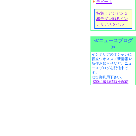
モビール
特集：アジアン＆
和モダン彩るイン
テリアスタイル
≪ニュースブログ
≫
インテリアのオシャレに
役立つオススメ新情報や
新作お知らせなど、ニュ
ースブログを配信中で
す。
ぜひ御利用下さい。
RSSに最新情報を配信