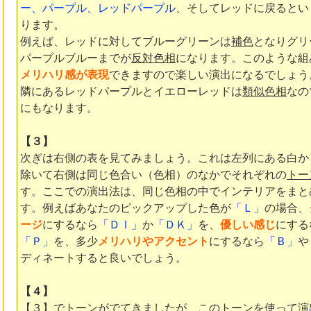
ー、パープル、レッドパープル
、そしてレッドに戻るとい
ります。
例えば、レッドに対してブルーグリーンは
補色
となりグリ
パープルブルーまでが
反対色相
になります。このような組
メリハリ感が表現
できますので楽しい演出になるでしょう
隣にあるレッドパープルとイエローレッドは
類似色相
なの
にもなります。
【３】
次ぎは右側の表を見てみましょう。これは左列にある白か
除いて右側は同じ色合い（色相）のなかでそれぞれの
トー
す。ここでの演出法は、同じ色相の中でインテリアをまと
す。例えばあなたのピックアップした色が
「Ｌ」
の場合、
ージ
にするなら
「ＤＩ」
か
「ＤＫ」
を、
優しい感じ
にする
「Ｐ」
を、多少
メリハリやアクセント
にするなら
「Ｂ」
や
ディネートすると良いでしょう。
【４】
【３】でトーンがでてきましたが、このトーンを使って演