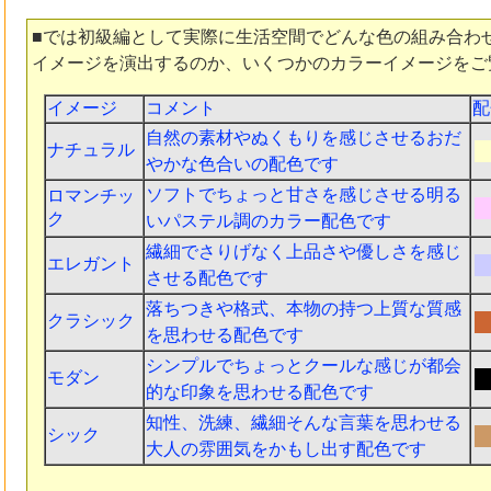
■では初級編として実際に生活空間でどんな色の組み合わ
イメージを演出するのか、いくつかのカラーイメージをご
イメージ
コメント
配
自然の素材やぬくもりを感じさせるおだ
ナチュラル
■
やかな色合いの配色です
ソフトでちょっと甘さを感じさせる明る
ロマンチッ
■
ク
いパステル調のカラー配色です
繊細でさりげなく上品さや優しさを感じ
エレガント
■
させる配色です
落ちつきや格式、本物の持つ上質な質感
クラシック
■
を思わせる配色です
シンプルでちょっとクールな感じが都会
モダン
■
的な印象を思わせる配色です
知性、洗練、繊細そんな言葉を思わせる
シック
■
大人の雰囲気をかもし出す配色です