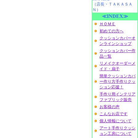
（店長・ＴＡＫＡＳＡ
Ｎ）
≪INDEX≫
ＨＯＭＥ
初めての方へ
クッションカバーオ
ンラインショップ
クッションカバー作
品一覧
リメイクオーダーメ
イド・扇子
簡単クッションカバ
ー作り方手作りクッ
ション応援！
手作り用インテリア
ファブリック販売
お客様の声
こんなお店です
個人情報について
アート手作りクッシ
ョン工房について