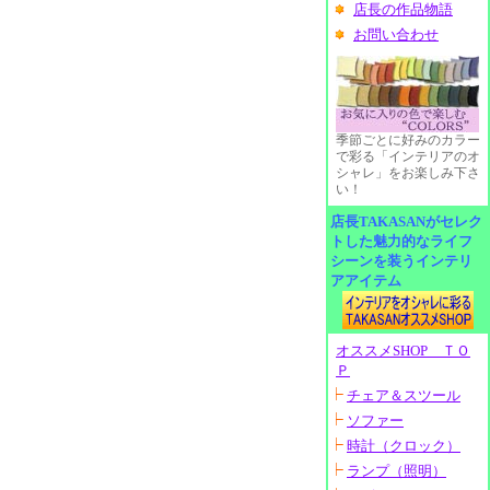
店長の作品物語
お問い合わせ
季節ごとに好みのカラー
で彩る「インテリアのオ
シャレ」をお楽しみ下さ
い！
店長TAKASANがセレク
トした魅力的なライフ
シーンを装うインテリ
アアイテム
オススメSHOP ＴＯ
Ｐ
チェア＆スツール
ソファー
時計（クロック）
ランプ（照明）