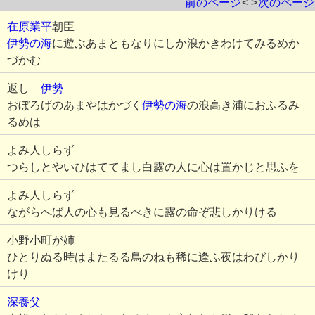
前のページ
< >
次のページ
在原業平
朝臣
伊勢の海
に遊ぶあまともなりにしか浪かきわけてみるめか
づかむ
返し
伊勢
おぼろげのあまやはかづく
伊勢の海
の浪高き浦におふるみ
るめは
よみ人しらず
つらしとやいひはててまし白露の人に心は置かじと思ふを
よみ人しらず
ながらへば人の心も見るべきに露の命ぞ悲しかりける
小野小町が姉
ひとりぬる時はまたるる鳥のねも稀に逢ふ夜はわびしかり
けり
深養父