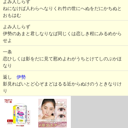
よみ人しらず
ねになけば人わらへなりくれ竹の世にへぬをだにかちぬと
おもはむ
よみ人しらず
伊勢のあまと君しなりなば同じくは恋しき程にみるめから
せよ
一条
恋ひしくは影をだに見て慰めよわがうちとけてしのぶかほ
なり
返し
伊勢
影見ればいとど心ぞまどはるる近からぬけのうときなりけ
り