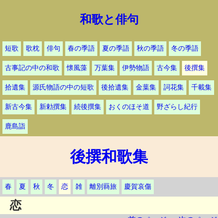
和歌と俳句
短歌
歌枕
俳句
春の季語
夏の季語
秋の季語
冬の季語
古事記の中の和歌
懐風藻
万葉集
伊勢物語
古今集
後撰集
拾遺集
源氏物語の中の短歌
後拾遺集
金葉集
詞花集
千載集
新古今集
新勅撰集
続後撰集
おくのほそ道
野ざらし紀行
鹿島詣
後撰和歌集
春
夏
秋
冬
恋
雑
離別羇旅
慶賀哀傷
恋