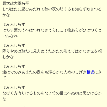
贈太政大臣時平
しづはたに思ひみだれて秋の夜の明くるも知らず歎きつる
かな
よみ人しらず
はちす葉のうへはつれなきうらにこそ物あらがひはつくと
いふなれ
よみ人しらず
降りやめば跡だに見えぬうたかたの消えてはかなき世を頼
むかな
よみ人しらず
逢はでのみあまたの夜をも帰るかな人めのしげき
相坂
にき
て
よみ人しらず
なびく方有りけるものをなよ竹の世にへぬ物と思ひけるか
な