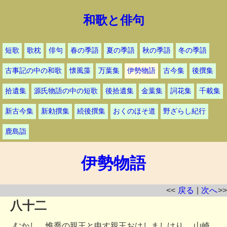
和歌と俳句
短歌
歌枕
俳句
春の季語
夏の季語
秋の季語
冬の季語
古事記の中の和歌
懐風藻
万葉集
伊勢物語
古今集
後撰集
拾遺集
源氏物語の中の短歌
後拾遺集
金葉集
詞花集
千載集
新古今集
新勅撰集
続後撰集
おくのほそ道
野ざらし紀行
鹿島詣
伊勢物語
<<
戻る
|
次へ
>>
八十二
むかし 惟喬の親王と申す親王おはしましけり 山崎