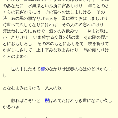
のあなたに 水無瀬といふ所に宮ありけり 年ごとのさ
くらの花ざかりには その宮へおはしましける その
時 右の馬の頭なりける人を 常に率ておはしましけり
時世へて久しくなりにければ その人の名忘れにけり
狩はねむごろにもせで 酒をのみ飲みつゝ やまと歌に
かゝれりけり いま狩する交野の渚の家 その院の櫻こ
とにおもしろし その木のもとにおりゐて 枝を折りて
かざしにさして 上中下みな歌よみけり 馬の頭なりけ
る人のよめる
世の中にたえて
櫻
のなかりせば春の心はのどけからま
し
となむよみたりける 又人の歌
散ればこそいとゞ
櫻
はめでたけれうき世になにか久し
かるべき