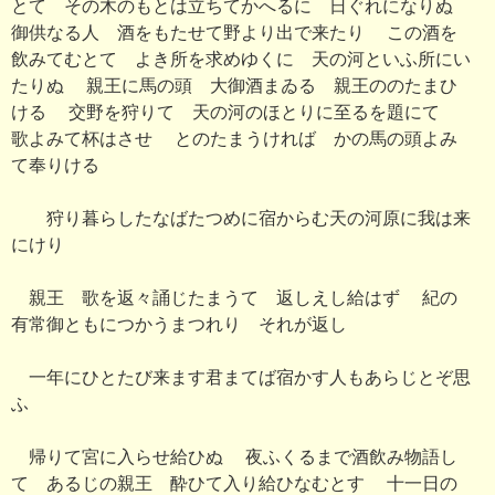
とて その木のもとは立ちてかへるに 日ぐれになりぬ
御供なる人 酒をもたせて野より出で来たり この酒を
飲みてむとて よき所を求めゆくに 天の河といふ所にい
たりぬ 親王に馬の頭 大御酒まゐる 親王ののたまひ
ける 交野を狩りて 天の河のほとりに至るを題にて
歌よみて杯はさせ とのたまうければ かの馬の頭よみ
て奉りける
狩り暮らしたなばたつめに宿からむ天の河原に我は来
にけり
親王 歌を返々誦じたまうて 返しえし給はず 紀の
有常御ともにつかうまつれり それが返し
一年にひとたび来ます君まてば宿かす人もあらじとぞ思
ふ
帰りて宮に入らせ給ひぬ 夜ふくるまで酒飲み物語し
て あるじの親王 酔ひて入り給ひなむとす 十一日の